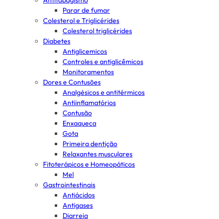
Antitabagismo
Parar de fumar
Colesterol e Triglicérides
Colesterol triglicérides
Diabetes
Antiglicemicos
Controles e antiglicêmicos
Monitoramentos
Dores e Contusões
Analgésicos e antitérmicos
Antiinflamatórios
Contusão
Enxaqueca
Gota
Primeira dentição
Relaxantes musculares
Fitoterápicos e Homeopáticos
Mel
Gastrointestinais
Antiácidos
Antigases
Diarreia