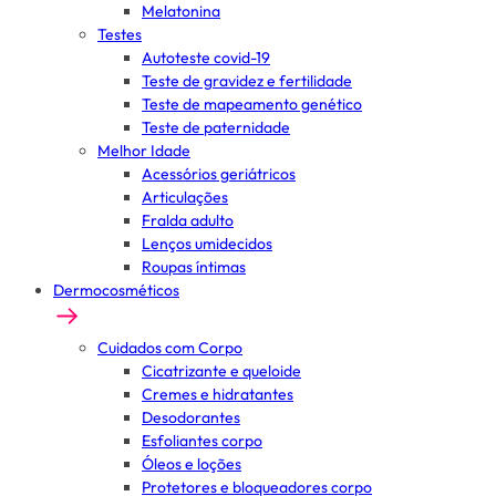
Melatonina
Testes
Autoteste covid-19
Teste de gravidez e fertilidade
Teste de mapeamento genético
Teste de paternidade
Melhor Idade
Acessórios geriátricos
Articulações
Fralda adulto
Lenços umidecidos
Roupas íntimas
Dermocosméticos
Cuidados com Corpo
Cicatrizante e queloide
Cremes e hidratantes
Desodorantes
Esfoliantes corpo
Óleos e loções
Protetores e bloqueadores corpo