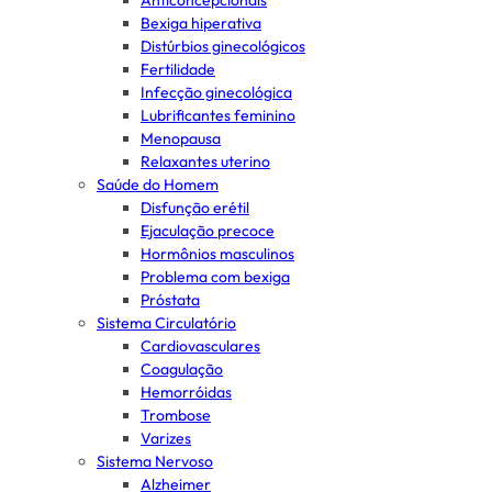
Anticoncepcionais
Bexiga hiperativa
Distúrbios ginecológicos
Fertilidade
Infecção ginecológica
Lubrificantes feminino
Menopausa
Relaxantes uterino
Saúde do Homem
Disfunção erétil
Ejaculação precoce
Hormônios masculinos
Problema com bexiga
Próstata
Sistema Circulatório
Cardiovasculares
Coagulação
Hemorróidas
Trombose
Varizes
Sistema Nervoso
Alzheimer