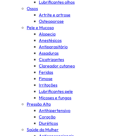
Lubrificantes olhos
Ossos
Artrite e artrose
Osteoporose
Pele e Mucosa
Alopecia
Anestésicos
Antiparasitário
Assaduras
Cicatrizantes
Clareador cutaneo
Feridas
Fimose
Irritações
Lubrificantes pele
Micoses e fungos
Pressão Alta
Antihipertensivo
Coração
Diuréticos
Saúde da Mulher