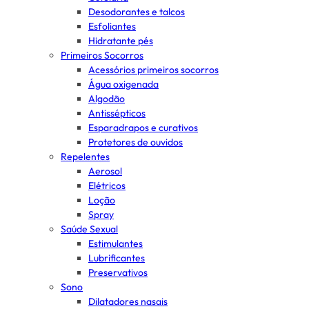
Desodorantes e talcos
Esfoliantes
Hidratante pés
Primeiros Socorros
Acessórios primeiros socorros
Água oxigenada
Algodão
Antissépticos
Esparadrapos e curativos
Protetores de ouvidos
Repelentes
Aerosol
Elétricos
Loção
Spray
Saúde Sexual
Estimulantes
Lubrificantes
Preservativos
Sono
Dilatadores nasais