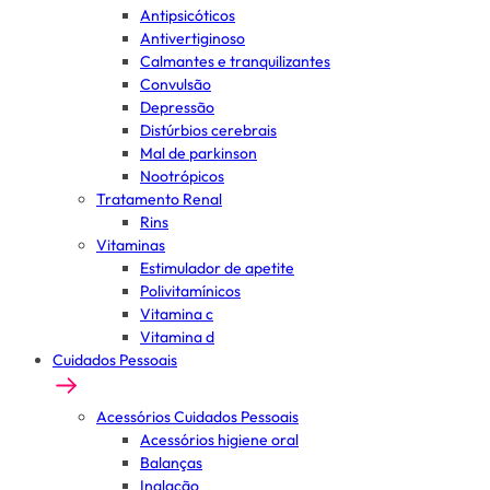
Antipsicóticos
Antivertiginoso
Calmantes e tranquilizantes
Convulsão
Depressão
Distúrbios cerebrais
Mal de parkinson
Nootrópicos
Tratamento Renal
Rins
Vitaminas
Estimulador de apetite
Polivitamínicos
Vitamina c
Vitamina d
Cuidados Pessoais
Acessórios Cuidados Pessoais
Acessórios higiene oral
Balanças
Inalação