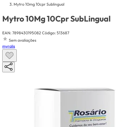
Mytro 10mg 10cpr Sublingual
Mytro 10Mg 10Cpr SubLingual
EAN: 7898430195082
Código: 513687
Sem avaliações
myralis