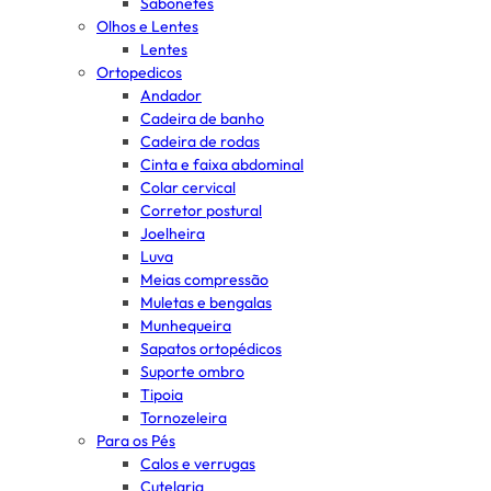
Sabonetes
Olhos e Lentes
Lentes
Ortopedicos
Andador
Cadeira de banho
Cadeira de rodas
Cinta e faixa abdominal
Colar cervical
Corretor postural
Joelheira
Luva
Meias compressão
Muletas e bengalas
Munhequeira
Sapatos ortopédicos
Suporte ombro
Tipoia
Tornozeleira
Para os Pés
Calos e verrugas
Cutelaria