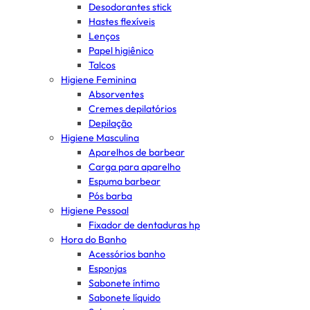
Desodorantes stick
Hastes flexíveis
Lenços
Papel higiênico
Talcos
Higiene Feminina
Absorventes
Cremes depilatórios
Depilação
Higiene Masculina
Aparelhos de barbear
Carga para aparelho
Espuma barbear
Pós barba
Higiene Pessoal
Fixador de dentaduras hp
Hora do Banho
Acessórios banho
Esponjas
Sabonete íntimo
Sabonete líquido