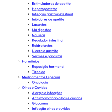
Estimuladores de apetite
Hepatoprotetor
Infecção gastroinstestinal
Inibidores de apetite
Laxantes
Má digestão
Nauseas
Regulador intestinal
Reidratantes
Úlcera e gastrite
Vermes e parasitas
Hormônios
Reposição hormonal
Tireoide
Medicamentos Especiais
Oncologia
Olhos e Ouvidos
Alergia e infecções
Antiinflamatório olhos e ouvidos
Glaucoma
Infecção olhos e ouvidos