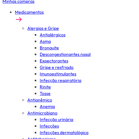
Minhas compras
Medicamentos
Alergias e Gripe
Antialérgicos
Asma
Bronquite
Descongestionantes nasal
Expectorantes
Gripe e resfriado
Imunoestimulantes
Infecção respiratória
Rinite
Tosse
Antianêmico
Anemia
Antimicrobiano
Infecção urinária
Infecções
Infecções dermatológica