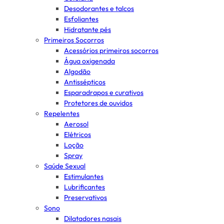
Desodorantes e talcos
Esfoliantes
Hidratante pés
Primeiros Socorros
Acessórios primeiros socorros
Água oxigenada
Algodão
Antissépticos
Esparadrapos e curativos
Protetores de ouvidos
Repelentes
Aerosol
Elétricos
Loção
Spray
Saúde Sexual
Estimulantes
Lubrificantes
Preservativos
Sono
Dilatadores nasais