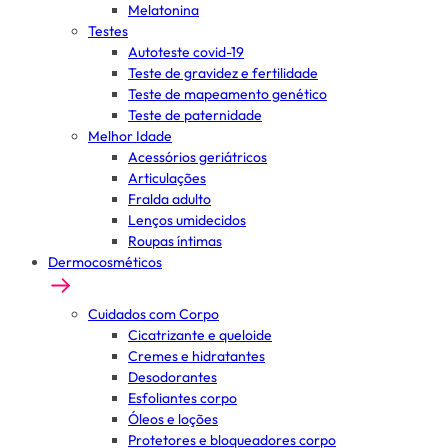
Melatonina
Testes
Autoteste covid-19
Teste de gravidez e fertilidade
Teste de mapeamento genético
Teste de paternidade
Melhor Idade
Acessórios geriátricos
Articulações
Fralda adulto
Lenços umidecidos
Roupas íntimas
Dermocosméticos
Cuidados com Corpo
Cicatrizante e queloide
Cremes e hidratantes
Desodorantes
Esfoliantes corpo
Óleos e loções
Protetores e bloqueadores corpo