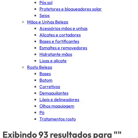
Pós sol
Protetores e bloqueadores solar
Seios
Mãos e Unhas Beleza
Acessórios mãos e unhas
Alicates e cortadores
Bases e fortificantes
Esmaltes e removedores
Hidratante mãos
Lixas e alicate
Rosto Beleza
Bases
Batom
Corretivos
Demaquilantes
Lápis e delineadores
Olhos maquiagem
Pó
Tratamentos rosto
Exibindo 93 resultados para ""