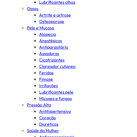
Lubrificantes olhos
Ossos
Artrite e artrose
Osteoporose
Pele e Mucosa
Alopecia
Anestésicos
Antiparasitário
Assaduras
Cicatrizantes
Clareador cutaneo
Feridas
Fimose
Irritações
Lubrificantes pele
Micoses e fungos
Pressão Alta
Antihipertensivo
Coração
Diuréticos
Saúde da Mulher