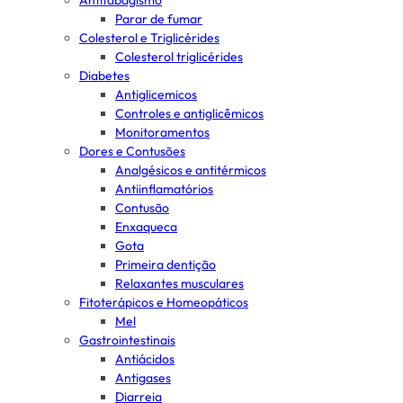
Antitabagismo
Parar de fumar
Colesterol e Triglicérides
Colesterol triglicérides
Diabetes
Antiglicemicos
Controles e antiglicêmicos
Monitoramentos
Dores e Contusões
Analgésicos e antitérmicos
Antiinflamatórios
Contusão
Enxaqueca
Gota
Primeira dentição
Relaxantes musculares
Fitoterápicos e Homeopáticos
Mel
Gastrointestinais
Antiácidos
Antigases
Diarreia