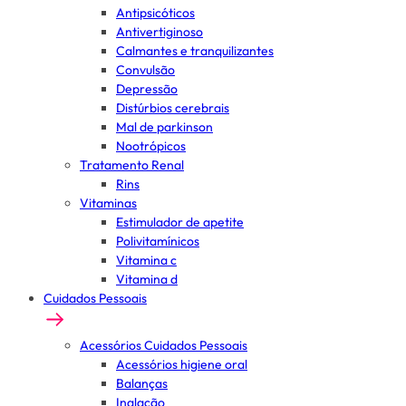
Antipsicóticos
Antivertiginoso
Calmantes e tranquilizantes
Convulsão
Depressão
Distúrbios cerebrais
Mal de parkinson
Nootrópicos
Tratamento Renal
Rins
Vitaminas
Estimulador de apetite
Polivitamínicos
Vitamina c
Vitamina d
Cuidados Pessoais
Acessórios Cuidados Pessoais
Acessórios higiene oral
Balanças
Inalação