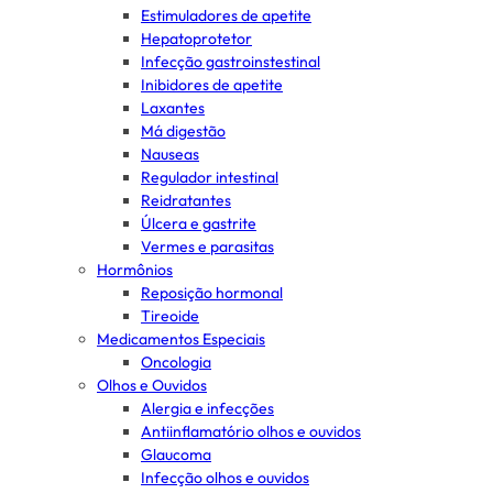
Estimuladores de apetite
Hepatoprotetor
Infecção gastroinstestinal
Inibidores de apetite
Laxantes
Má digestão
Nauseas
Regulador intestinal
Reidratantes
Úlcera e gastrite
Vermes e parasitas
Hormônios
Reposição hormonal
Tireoide
Medicamentos Especiais
Oncologia
Olhos e Ouvidos
Alergia e infecções
Antiinflamatório olhos e ouvidos
Glaucoma
Infecção olhos e ouvidos