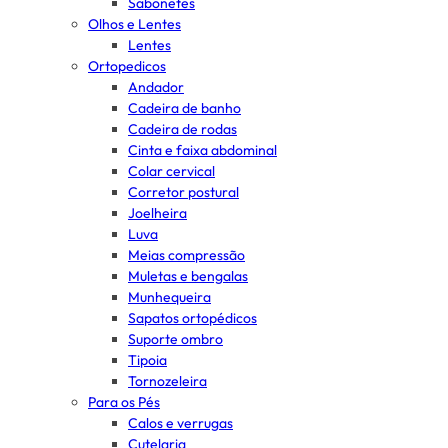
Sabonetes
Olhos e Lentes
Lentes
Ortopedicos
Andador
Cadeira de banho
Cadeira de rodas
Cinta e faixa abdominal
Colar cervical
Corretor postural
Joelheira
Luva
Meias compressão
Muletas e bengalas
Munhequeira
Sapatos ortopédicos
Suporte ombro
Tipoia
Tornozeleira
Para os Pés
Calos e verrugas
Cutelaria