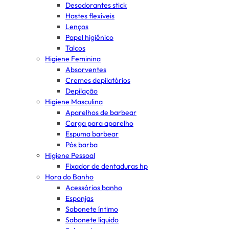
Desodorantes stick
Hastes flexíveis
Lenços
Papel higiênico
Talcos
Higiene Feminina
Absorventes
Cremes depilatórios
Depilação
Higiene Masculina
Aparelhos de barbear
Carga para aparelho
Espuma barbear
Pós barba
Higiene Pessoal
Fixador de dentaduras hp
Hora do Banho
Acessórios banho
Esponjas
Sabonete íntimo
Sabonete líquido