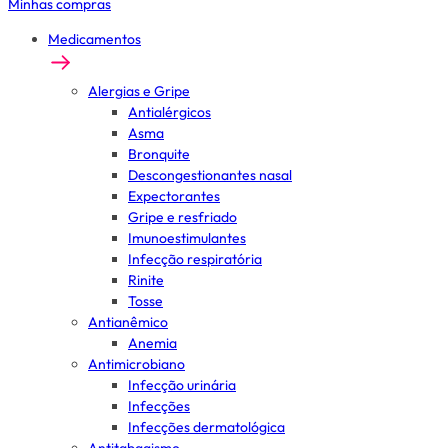
Minhas compras
Medicamentos
Alergias e Gripe
Antialérgicos
Asma
Bronquite
Descongestionantes nasal
Expectorantes
Gripe e resfriado
Imunoestimulantes
Infecção respiratória
Rinite
Tosse
Antianêmico
Anemia
Antimicrobiano
Infecção urinária
Infecções
Infecções dermatológica