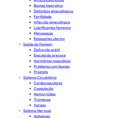
Anticoncepcionais
Bexiga hiperativa
Distúrbios ginecológicos
Fertilidade
Infecção ginecológica
Lubrificantes feminino
Menopausa
Relaxantes uterino
Saúde do Homem
Disfunção erétil
Ejaculação precoce
Hormônios masculinos
Problema com bexiga
Próstata
Sistema Circulatório
Cardiovasculares
Coagulação
Hemorróidas
Trombose
Varizes
Sistema Nervoso
Alzheimer