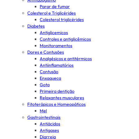
Antitabagismo
Parar de fumar
Colesterol e Triglicérides
Colesterol triglicérides
Diabetes
Antiglicemicos
Controles e antiglicêmicos
Monitoramentos
Dores e Contusões
Analgésicos e antitérmicos
Antiinflamatórios
Contusão
Enxaqueca
Gota
Primeira dentição
Relaxantes musculares
Fitoterápicos e Homeopáticos
Mel
Gastrointestinais
Antiácidos
Antigases
Diarreia