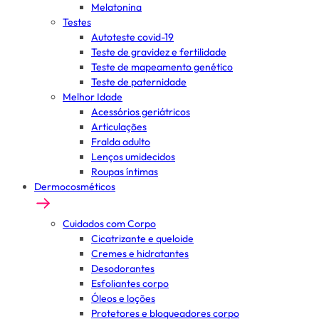
Melatonina
Testes
Autoteste covid-19
Teste de gravidez e fertilidade
Teste de mapeamento genético
Teste de paternidade
Melhor Idade
Acessórios geriátricos
Articulações
Fralda adulto
Lenços umidecidos
Roupas íntimas
Dermocosméticos
Cuidados com Corpo
Cicatrizante e queloide
Cremes e hidratantes
Desodorantes
Esfoliantes corpo
Óleos e loções
Protetores e bloqueadores corpo