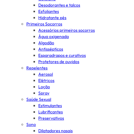
Desodorantes e talcos
Esfoliantes
Hidratante pés
Primeiros Socorros
Acessórios primeiros socorros
Água oxigenada
Algodão
Antissépticos
Esparadrapos e curativos
Protetores de ouvidos
Repelentes
Aerosol
Elétricos
Loção
Spray
Saúde Sexual
Estimulantes
Lubrificantes
Preservativos
Sono
Dilatadores nasais