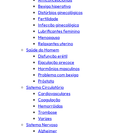
Anticoncepcionais
Bexiga hiperativa
Distúrbios ginecológicos
Fertilidade
Infecção ginecológica
Lubrificantes feminino
Menopausa
Relaxantes uterino
Saúde do Homem
Disfunção erétil
Ejaculação precoce
Hormônios masculinos
Problema com bexiga
Próstata
Sistema Circulatório
Cardiovasculares
Coagulação
Hemorróidas
Trombose
Varizes
Sistema Nervoso
Alzheimer