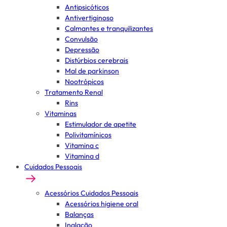
Antipsicóticos
Antivertiginoso
Calmantes e tranquilizantes
Convulsão
Depressão
Distúrbios cerebrais
Mal de parkinson
Nootrópicos
Tratamento Renal
Rins
Vitaminas
Estimulador de apetite
Polivitamínicos
Vitamina c
Vitamina d
Cuidados Pessoais
Acessórios Cuidados Pessoais
Acessórios higiene oral
Balanças
Inalação