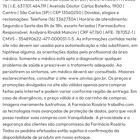
76 | I.E. 637.101.464.119 | Avenida Doutor Carlos Botelho, 1900 |
Centro | São Carlos (SP) | CEP 13560250 | Dúvidas, elogios e
reclamações: Telefone (16) 33627304 | Horário de atendimento:
Segunda a Sexta das 8h às 18h, exceto feriados | Farmacêutico
Responsável: Andyara Rinaldi Mancini | CRF 47.760 | AFE: 787052-1 |
CMVS - 354890622-477-000031-1-5. As informações contidas neste
site não devem ser usadas para automedicação e não substituem, em
hipótese alguma, as orientações dadas pelo profissional da área
médica. Somente o médico está apto a diagnosticar qualquer
problema de saúde e prescrever o tratamento adequado. Ao
persistirem os sintomas, um médico deverá ser consultado. Maiores
esclarecimentos, consultar o site: www.anvisa.gov.br. Os preços e
promoções divulgados no site são válidos apenas para compras
feitas pela Internet e podem variar conforme região de entrega. Em
caso de divergência, o preço válido é o do carrinho de compras.
Imagens meramente ilustrativas. A Farmácia Rosário trabalha com
as tecnologias mais avançadas de proteção de dados, para que você
possa realizar suas compras com tranquilidade. A privacidade e a
segurança dos clientes são compromissos da Farmácia Rosário.
Todos os pedidos efetuados estão sujeitos à confirmação da
disponibilidade de produto em nosso estoque.