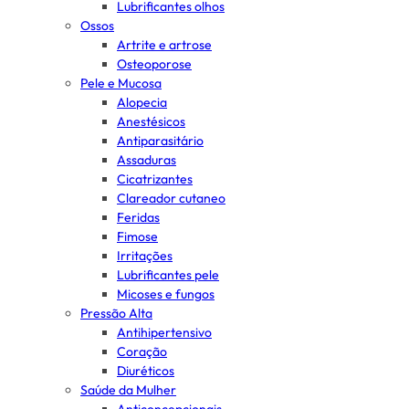
Lubrificantes olhos
Ossos
Artrite e artrose
Osteoporose
Pele e Mucosa
Alopecia
Anestésicos
Antiparasitário
Assaduras
Cicatrizantes
Clareador cutaneo
Feridas
Fimose
Irritações
Lubrificantes pele
Micoses e fungos
Pressão Alta
Antihipertensivo
Coração
Diuréticos
Saúde da Mulher