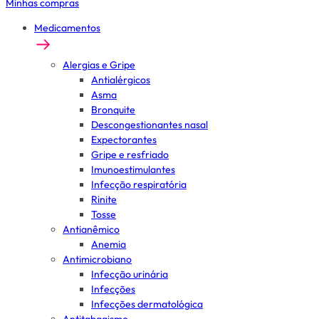
Minhas compras
Medicamentos
Alergias e Gripe
Antialérgicos
Asma
Bronquite
Descongestionantes nasal
Expectorantes
Gripe e resfriado
Imunoestimulantes
Infecção respiratória
Rinite
Tosse
Antianêmico
Anemia
Antimicrobiano
Infecção urinária
Infecções
Infecções dermatológica