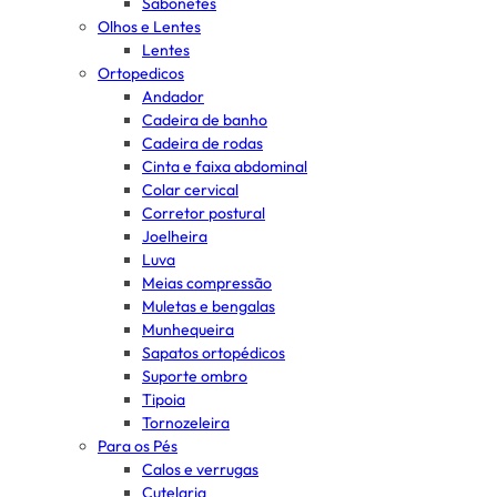
Sabonetes
Olhos e Lentes
Lentes
Ortopedicos
Andador
Cadeira de banho
Cadeira de rodas
Cinta e faixa abdominal
Colar cervical
Corretor postural
Joelheira
Luva
Meias compressão
Muletas e bengalas
Munhequeira
Sapatos ortopédicos
Suporte ombro
Tipoia
Tornozeleira
Para os Pés
Calos e verrugas
Cutelaria