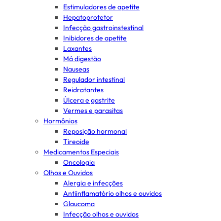
Estimuladores de apetite
Hepatoprotetor
Infecção gastroinstestinal
Inibidores de apetite
Laxantes
Má digestão
Nauseas
Regulador intestinal
Reidratantes
Úlcera e gastrite
Vermes e parasitas
Hormônios
Reposição hormonal
Tireoide
Medicamentos Especiais
Oncologia
Olhos e Ouvidos
Alergia e infecções
Antiinflamatório olhos e ouvidos
Glaucoma
Infecção olhos e ouvidos