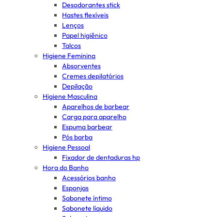
Desodorantes stick
Hastes flexíveis
Lenços
Papel higiênico
Talcos
Higiene Feminina
Absorventes
Cremes depilatórios
Depilação
Higiene Masculina
Aparelhos de barbear
Carga para aparelho
Espuma barbear
Pós barba
Higiene Pessoal
Fixador de dentaduras hp
Hora do Banho
Acessórios banho
Esponjas
Sabonete íntimo
Sabonete líquido