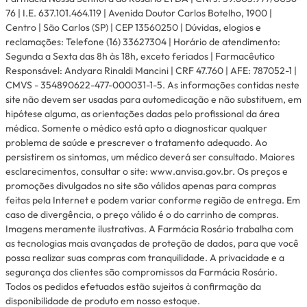
76 | I.E. 637.101.464.119 | Avenida Doutor Carlos Botelho, 1900 |
Centro | São Carlos (SP) | CEP 13560250 | Dúvidas, elogios e
reclamações: Telefone (16) 33627304 | Horário de atendimento:
Segunda a Sexta das 8h às 18h, exceto feriados | Farmacêutico
Responsável: Andyara Rinaldi Mancini | CRF 47.760 | AFE: 787052-1 |
CMVS - 354890622-477-000031-1-5. As informações contidas neste
site não devem ser usadas para automedicação e não substituem, em
hipótese alguma, as orientações dadas pelo profissional da área
médica. Somente o médico está apto a diagnosticar qualquer
problema de saúde e prescrever o tratamento adequado. Ao
persistirem os sintomas, um médico deverá ser consultado. Maiores
esclarecimentos, consultar o site: www.anvisa.gov.br. Os preços e
promoções divulgados no site são válidos apenas para compras
feitas pela Internet e podem variar conforme região de entrega. Em
caso de divergência, o preço válido é o do carrinho de compras.
Imagens meramente ilustrativas. A Farmácia Rosário trabalha com
as tecnologias mais avançadas de proteção de dados, para que você
possa realizar suas compras com tranquilidade. A privacidade e a
segurança dos clientes são compromissos da Farmácia Rosário.
Todos os pedidos efetuados estão sujeitos à confirmação da
disponibilidade de produto em nosso estoque.