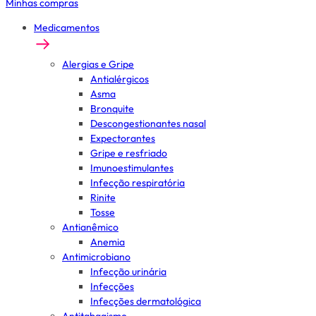
Minhas compras
Medicamentos
Alergias e Gripe
Antialérgicos
Asma
Bronquite
Descongestionantes nasal
Expectorantes
Gripe e resfriado
Imunoestimulantes
Infecção respiratória
Rinite
Tosse
Antianêmico
Anemia
Antimicrobiano
Infecção urinária
Infecções
Infecções dermatológica