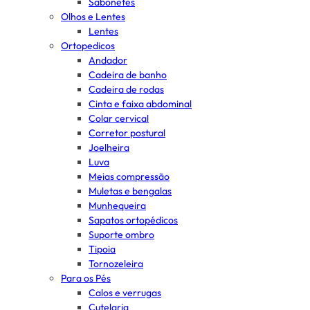
Sabonetes
Olhos e Lentes
Lentes
Ortopedicos
Andador
Cadeira de banho
Cadeira de rodas
Cinta e faixa abdominal
Colar cervical
Corretor postural
Joelheira
Luva
Meias compressão
Muletas e bengalas
Munhequeira
Sapatos ortopédicos
Suporte ombro
Tipoia
Tornozeleira
Para os Pés
Calos e verrugas
Cutelaria