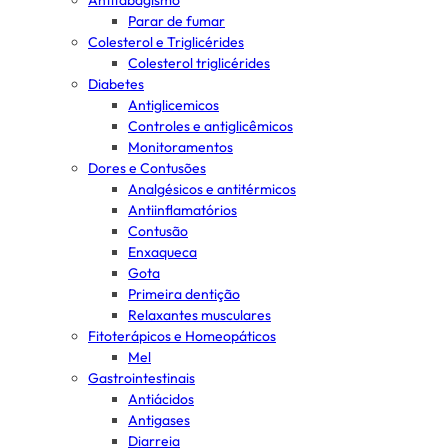
Antitabagismo
Parar de fumar
Colesterol e Triglicérides
Colesterol triglicérides
Diabetes
Antiglicemicos
Controles e antiglicêmicos
Monitoramentos
Dores e Contusões
Analgésicos e antitérmicos
Antiinflamatórios
Contusão
Enxaqueca
Gota
Primeira dentição
Relaxantes musculares
Fitoterápicos e Homeopáticos
Mel
Gastrointestinais
Antiácidos
Antigases
Diarreia