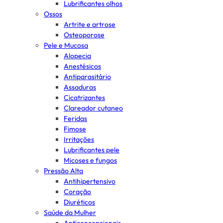
Lubrificantes olhos
Ossos
Artrite e artrose
Osteoporose
Pele e Mucosa
Alopecia
Anestésicos
Antiparasitário
Assaduras
Cicatrizantes
Clareador cutaneo
Feridas
Fimose
Irritações
Lubrificantes pele
Micoses e fungos
Pressão Alta
Antihipertensivo
Coração
Diuréticos
Saúde da Mulher