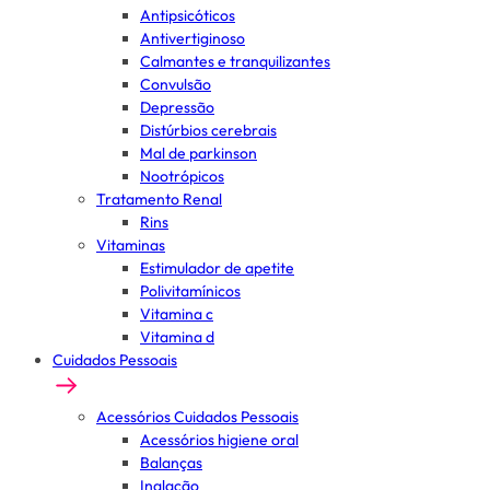
Antipsicóticos
Antivertiginoso
Calmantes e tranquilizantes
Convulsão
Depressão
Distúrbios cerebrais
Mal de parkinson
Nootrópicos
Tratamento Renal
Rins
Vitaminas
Estimulador de apetite
Polivitamínicos
Vitamina c
Vitamina d
Cuidados Pessoais
Acessórios Cuidados Pessoais
Acessórios higiene oral
Balanças
Inalação