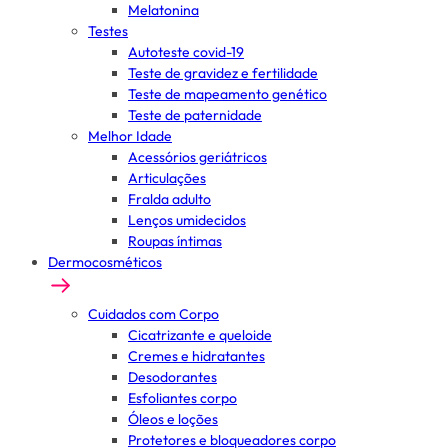
Melatonina
Testes
Autoteste covid-19
Teste de gravidez e fertilidade
Teste de mapeamento genético
Teste de paternidade
Melhor Idade
Acessórios geriátricos
Articulações
Fralda adulto
Lenços umidecidos
Roupas íntimas
Dermocosméticos
Cuidados com Corpo
Cicatrizante e queloide
Cremes e hidratantes
Desodorantes
Esfoliantes corpo
Óleos e loções
Protetores e bloqueadores corpo