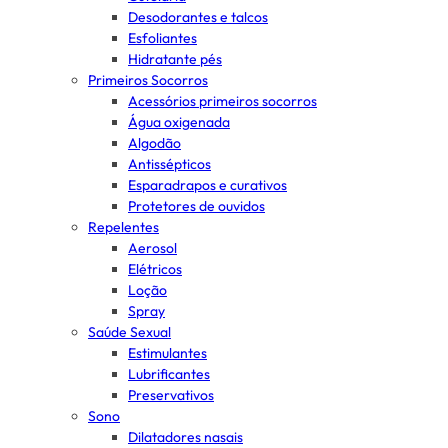
Desodorantes e talcos
Esfoliantes
Hidratante pés
Primeiros Socorros
Acessórios primeiros socorros
Água oxigenada
Algodão
Antissépticos
Esparadrapos e curativos
Protetores de ouvidos
Repelentes
Aerosol
Elétricos
Loção
Spray
Saúde Sexual
Estimulantes
Lubrificantes
Preservativos
Sono
Dilatadores nasais