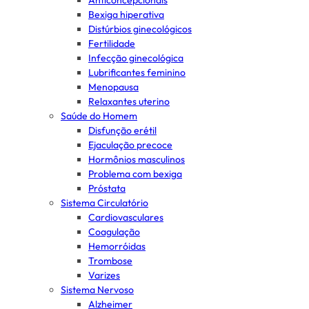
Anticoncepcionais
Bexiga hiperativa
Distúrbios ginecológicos
Fertilidade
Infecção ginecológica
Lubrificantes feminino
Menopausa
Relaxantes uterino
Saúde do Homem
Disfunção erétil
Ejaculação precoce
Hormônios masculinos
Problema com bexiga
Próstata
Sistema Circulatório
Cardiovasculares
Coagulação
Hemorróidas
Trombose
Varizes
Sistema Nervoso
Alzheimer