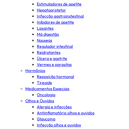
Estimuladores de apetite
Hepatoprotetor
Infecção gastroinstestinal
Inibidores de apetite
Laxantes
Má digestão
Nauseas
Regulador intestinal
Reidratantes
Úlcera e gastrite
Vermes e parasitas
Hormônios
Reposição hormonal
Tireoide
Medicamentos Especiais
Oncologia
Olhos e Ouvidos
Alergia e infecções
Antiinflamatório olhos e ouvidos
Glaucoma
Infecção olhos e ouvidos