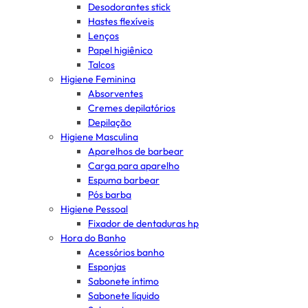
Desodorantes stick
Hastes flexíveis
Lenços
Papel higiênico
Talcos
Higiene Feminina
Absorventes
Cremes depilatórios
Depilação
Higiene Masculina
Aparelhos de barbear
Carga para aparelho
Espuma barbear
Pós barba
Higiene Pessoal
Fixador de dentaduras hp
Hora do Banho
Acessórios banho
Esponjas
Sabonete íntimo
Sabonete líquido