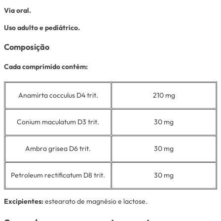
Via oral.
Uso adulto e pediátrico.
Composição
Cada comprimido contém:
Anamirta cocculus
D4 trit.
210 mg
Conium maculatum
D3 trit.
30 mg
Ambra grisea
D6 trit.
30 mg
Petroleum rectificatum
D8 trit.
30 mg
Excipientes:
estearato de magnésio e lactose.