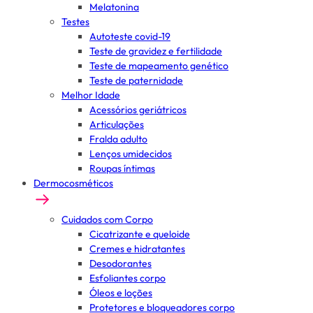
Melatonina
Testes
Autoteste covid-19
Teste de gravidez e fertilidade
Teste de mapeamento genético
Teste de paternidade
Melhor Idade
Acessórios geriátricos
Articulações
Fralda adulto
Lenços umidecidos
Roupas íntimas
Dermocosméticos
Cuidados com Corpo
Cicatrizante e queloide
Cremes e hidratantes
Desodorantes
Esfoliantes corpo
Óleos e loções
Protetores e bloqueadores corpo