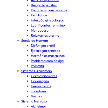
Anticoncepcionais
Bexiga hiperativa
Distúrbios ginecológicos
Fertilidade
Infecção ginecológica
Lubrificantes feminino
Menopausa
Relaxantes uterino
Saúde do Homem
Disfunção erétil
Ejaculação precoce
Hormônios masculinos
Problema com bexiga
Próstata
Sistema Circulatório
Cardiovasculares
Coagulação
Hemorróidas
Trombose
Varizes
Sistema Nervoso
Alzheimer