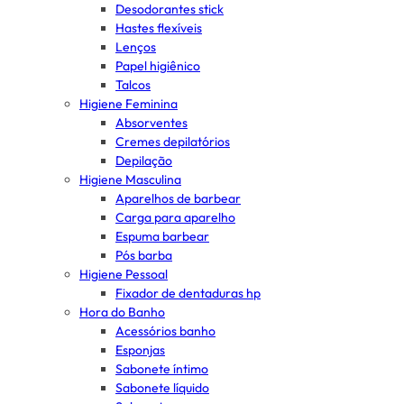
Desodorantes stick
Hastes flexíveis
Lenços
Papel higiênico
Talcos
Higiene Feminina
Absorventes
Cremes depilatórios
Depilação
Higiene Masculina
Aparelhos de barbear
Carga para aparelho
Espuma barbear
Pós barba
Higiene Pessoal
Fixador de dentaduras hp
Hora do Banho
Acessórios banho
Esponjas
Sabonete íntimo
Sabonete líquido