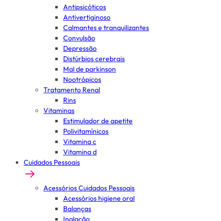
Antipsicóticos
Antivertiginoso
Calmantes e tranquilizantes
Convulsão
Depressão
Distúrbios cerebrais
Mal de parkinson
Nootrópicos
Tratamento Renal
Rins
Vitaminas
Estimulador de apetite
Polivitamínicos
Vitamina c
Vitamina d
Cuidados Pessoais
Acessórios Cuidados Pessoais
Acessórios higiene oral
Balanças
Inalação