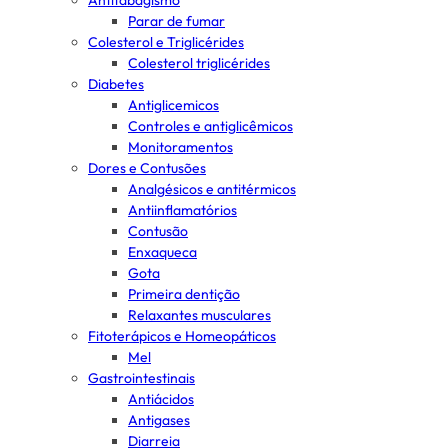
Antitabagismo
Parar de fumar
Colesterol e Triglicérides
Colesterol triglicérides
Diabetes
Antiglicemicos
Controles e antiglicêmicos
Monitoramentos
Dores e Contusões
Analgésicos e antitérmicos
Antiinflamatórios
Contusão
Enxaqueca
Gota
Primeira dentição
Relaxantes musculares
Fitoterápicos e Homeopáticos
Mel
Gastrointestinais
Antiácidos
Antigases
Diarreia