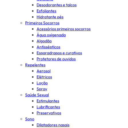
Desodorantes e talcos
Esfoliantes
Hidratante pés
Primeiros Socorros
Acessórios primeiros socorros
Água oxigenada
Algodão
Antissépticos
Esparadrapos e curativos
Protetores de ouvidos
Repelentes
Aerosol
Elétricos
Loção
Spray
Saúde Sexual
Estimulantes
Lubrificantes
Preservativos
Sono
Dilatadores nasais