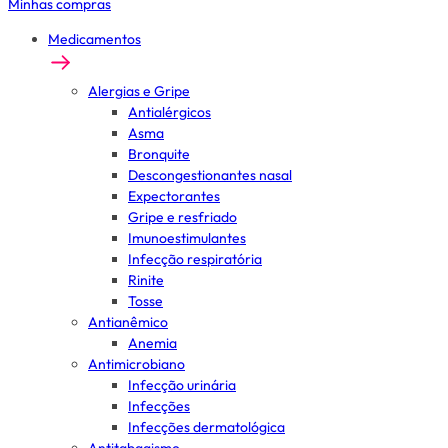
Minhas compras
Medicamentos
Alergias e Gripe
Antialérgicos
Asma
Bronquite
Descongestionantes nasal
Expectorantes
Gripe e resfriado
Imunoestimulantes
Infecção respiratória
Rinite
Tosse
Antianêmico
Anemia
Antimicrobiano
Infecção urinária
Infecções
Infecções dermatológica