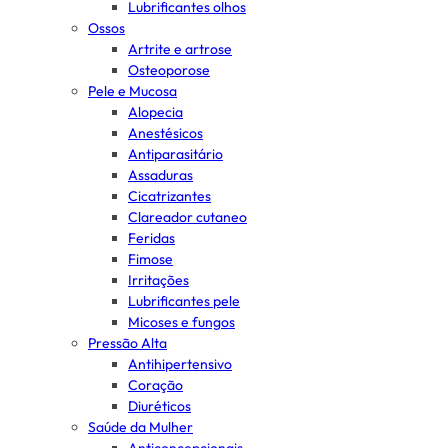
Lubrificantes olhos
Ossos
Artrite e artrose
Osteoporose
Pele e Mucosa
Alopecia
Anestésicos
Antiparasitário
Assaduras
Cicatrizantes
Clareador cutaneo
Feridas
Fimose
Irritações
Lubrificantes pele
Micoses e fungos
Pressão Alta
Antihipertensivo
Coração
Diuréticos
Saúde da Mulher