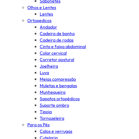
Sabonetes
Olhos e Lentes
Lentes
Ortopedicos
Andador
Cadeira de banho
Cadeira de rodas
Cinta e faixa abdominal
Colar cervical
Corretor postural
Joelheira
Luva
Meias compressão
Muletas e bengalas
Munhequeira
Sapatos ortopédicos
Suporte ombro
Tipoia
Tornozeleira
Para os Pés
Calos e verrugas
Cutelaria