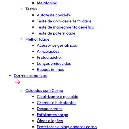
Melatonina
Testes
Autoteste covid-19
Teste de gravidez e fertilidade
Teste de mapeamento genético
Teste de paternidade
Melhor Idade
Acessórios geriátricos
Articulações
Fralda adulto
Lenços umidecidos
Roupas íntimas
Dermocosméticos
Cuidados com Corpo
Cicatrizante e queloide
Cremes e hidratantes
Desodorantes
Esfoliantes corpo
Óleos e loções
Protetores e bloqueadores corpo