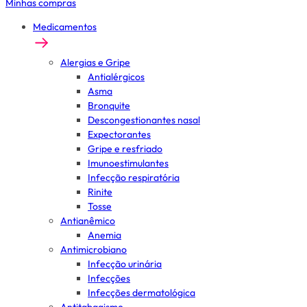
Minhas compras
Medicamentos
Alergias e Gripe
Antialérgicos
Asma
Bronquite
Descongestionantes nasal
Expectorantes
Gripe e resfriado
Imunoestimulantes
Infecção respiratória
Rinite
Tosse
Antianêmico
Anemia
Antimicrobiano
Infecção urinária
Infecções
Infecções dermatológica