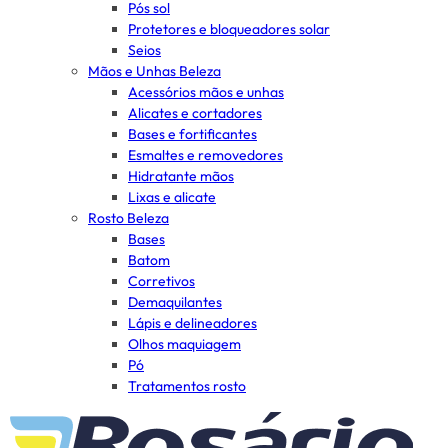
Pós sol
Protetores e bloqueadores solar
Seios
Mãos e Unhas Beleza
Acessórios mãos e unhas
Alicates e cortadores
Bases e fortificantes
Esmaltes e removedores
Hidratante mãos
Lixas e alicate
Rosto Beleza
Bases
Batom
Corretivos
Demaquilantes
Lápis e delineadores
Olhos maquiagem
Pó
Tratamentos rosto