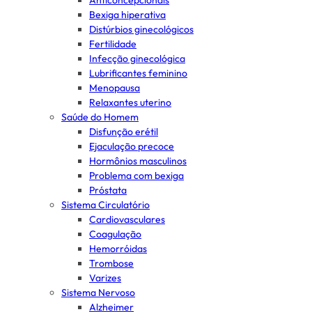
Anticoncepcionais
Bexiga hiperativa
Distúrbios ginecológicos
Fertilidade
Infecção ginecológica
Lubrificantes feminino
Menopausa
Relaxantes uterino
Saúde do Homem
Disfunção erétil
Ejaculação precoce
Hormônios masculinos
Problema com bexiga
Próstata
Sistema Circulatório
Cardiovasculares
Coagulação
Hemorróidas
Trombose
Varizes
Sistema Nervoso
Alzheimer