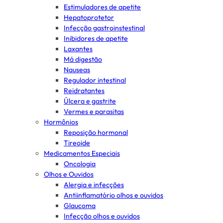
Estimuladores de apetite
Hepatoprotetor
Infecção gastroinstestinal
Inibidores de apetite
Laxantes
Má digestão
Nauseas
Regulador intestinal
Reidratantes
Úlcera e gastrite
Vermes e parasitas
Hormônios
Reposição hormonal
Tireoide
Medicamentos Especiais
Oncologia
Olhos e Ouvidos
Alergia e infecções
Antiinflamatório olhos e ouvidos
Glaucoma
Infecção olhos e ouvidos