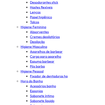
Desodorantes stick
Hastes flexíveis
Lenços
Papel higiênico
Talcos
Higiene Feminina
Absorventes
Cremes depilatórios
Depilação
Higiene Masculina
Aparelhos de barbear
Carga para aparelho
Espuma barbear
Pós barba
Higiene Pessoal
Fixador de dentaduras hp
Hora do Banho
Acessórios banho
Esponjas
Sabonete íntimo
Sabonete líquido