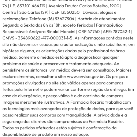
76 | I.E. 637.101.464.119 | Avenida Doutor Carlos Botelho, 1900 |
Centro | São Carlos (SP) | CEP 13560250 | Dúvidas, elogios e
reclamações: Telefone (16) 33627304 | Horário de atendimento:
Segunda a Sexta das 8h às 18h, exceto feriados | Farmacêutico
Responsável: Andyara Rinaldi Mancini | CRF 47.760 | AFE: 787052-1 |
CMVS - 354890622-477-000031-1-5. As informações contidas neste
site não devem ser usadas para automedicação e não substituem, em
hipótese alguma, as orientações dadas pelo profissional da área
médica. Somente o médico está apto a diagnosticar qualquer
problema de saúde e prescrever o tratamento adequado. Ao
persistirem os sintomas, um médico deverá ser consultado. Maiores
esclarecimentos, consultar o site: www.anvisa.gov.br. Os preços e
promoções divulgados no site são válidos apenas para compras
feitas pela Internet e podem variar conforme região de entrega. Em
caso de divergência, o preço válido é o do carrinho de compras.
Imagens meramente ilustrativas. A Farmácia Rosário trabalha com
as tecnologias mais avançadas de proteção de dados, para que você
possa realizar suas compras com tranquilidade. A privacidade e a
segurança dos clientes são compromissos da Farmácia Rosário.
Todos os pedidos efetuados estão sujeitos à confirmação da
disponibilidade de produto em nosso estoque.