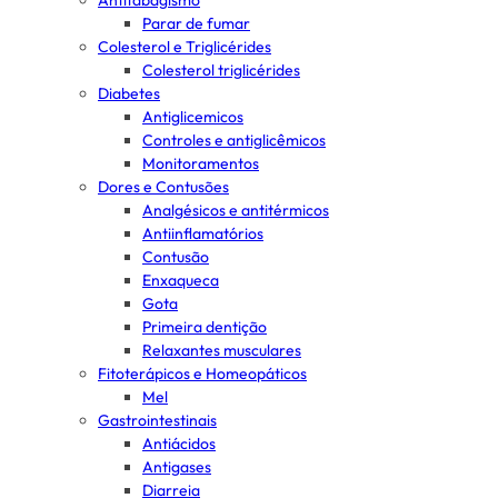
Antitabagismo
Parar de fumar
Colesterol e Triglicérides
Colesterol triglicérides
Diabetes
Antiglicemicos
Controles e antiglicêmicos
Monitoramentos
Dores e Contusões
Analgésicos e antitérmicos
Antiinflamatórios
Contusão
Enxaqueca
Gota
Primeira dentição
Relaxantes musculares
Fitoterápicos e Homeopáticos
Mel
Gastrointestinais
Antiácidos
Antigases
Diarreia