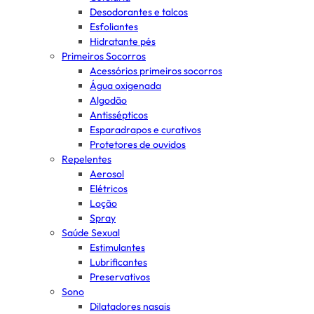
Desodorantes e talcos
Esfoliantes
Hidratante pés
Primeiros Socorros
Acessórios primeiros socorros
Água oxigenada
Algodão
Antissépticos
Esparadrapos e curativos
Protetores de ouvidos
Repelentes
Aerosol
Elétricos
Loção
Spray
Saúde Sexual
Estimulantes
Lubrificantes
Preservativos
Sono
Dilatadores nasais