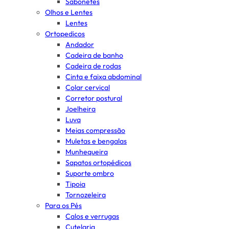
Sabonetes
Olhos e Lentes
Lentes
Ortopedicos
Andador
Cadeira de banho
Cadeira de rodas
Cinta e faixa abdominal
Colar cervical
Corretor postural
Joelheira
Luva
Meias compressão
Muletas e bengalas
Munhequeira
Sapatos ortopédicos
Suporte ombro
Tipoia
Tornozeleira
Para os Pés
Calos e verrugas
Cutelaria