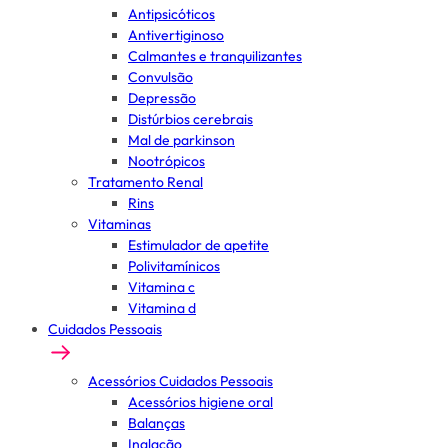
Antipsicóticos
Antivertiginoso
Calmantes e tranquilizantes
Convulsão
Depressão
Distúrbios cerebrais
Mal de parkinson
Nootrópicos
Tratamento Renal
Rins
Vitaminas
Estimulador de apetite
Polivitamínicos
Vitamina c
Vitamina d
Cuidados Pessoais
Acessórios Cuidados Pessoais
Acessórios higiene oral
Balanças
Inalação