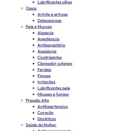
Lubrificantes olhos
Ossos
Artrite e artrose
Osteoporose
Pele e Mucosa
Alopecia
Anestésicos
Antiparasitário
Assaduras
Cicatrizantes
Clareador cutaneo
Feridas
Fimose
Irritações
Lubrificantes pele
Micoses e fungos
Pressão Alta
Antihipertensivo
Coração
Diuréticos
Saúde da Mulher