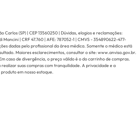
ão Carlos (SP) | CEP 13560250 | Dúvidas, elogios e reclamações:
di Mancini | CRF 47.760 | AFE: 787052-1 | CMVS - 354890622-477-
ções dadas pelo profissional da área médica. Somente o médico está
ltado. Maiores esclarecimentos, consultar o site: www.anvisa.gov.br.
Em caso de divergência, o preço válido é o do carrinho de compras.
realizar suas compras com tranquilidade. A privacidade e a
e produto em nosso estoque.