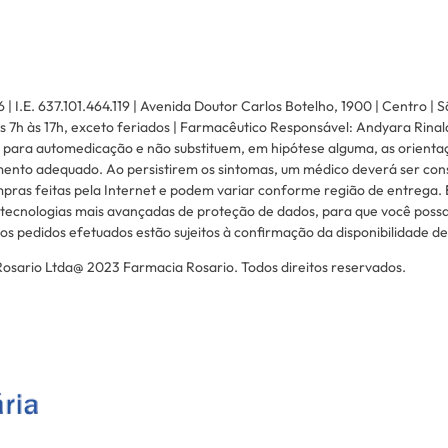
.E. 637.101.464.119 | Avenida Doutor Carlos Botelho, 1900 | Centro | S
 7h às 17h, exceto feriados | Farmacêutico Responsável: Andyara Rinal
 para automedicação e não substituem, em hipótese alguma, as orienta
mento adequado. Ao persistirem os sintomas, um médico deverá ser consu
pras feitas pela Internet e podem variar conforme região de entrega. 
tecnologias mais avançadas de proteção de dados, para que você possa 
s pedidos efetuados estão sujeitos à confirmação da disponibilidade d
sario Ltda@ 2023 Farmacia Rosario. Todos direitos reservados.