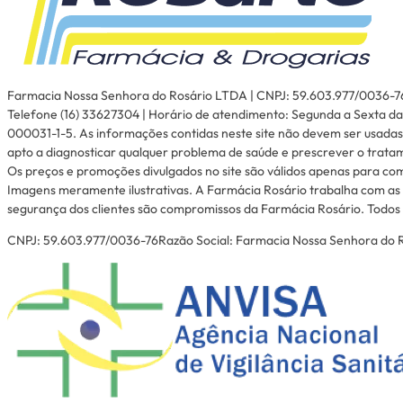
Farmacia Nossa Senhora do Rosário LTDA | CNPJ: 59.603.977/0036-76 | I
Telefone (16) 33627304 | Horário de atendimento: Segunda a Sexta das
000031-1-5. As informações contidas neste site não devem ser usadas
apto a diagnosticar qualquer problema de saúde e prescrever o trata
Os preços e promoções divulgados no site são válidos apenas para com
Imagens meramente ilustrativas. A Farmácia Rosário trabalha com as 
segurança dos clientes são compromissos da Farmácia Rosário. Todos o
CNPJ: 59.603.977/0036-76Razão Social: Farmacia Nossa Senhora do Ro