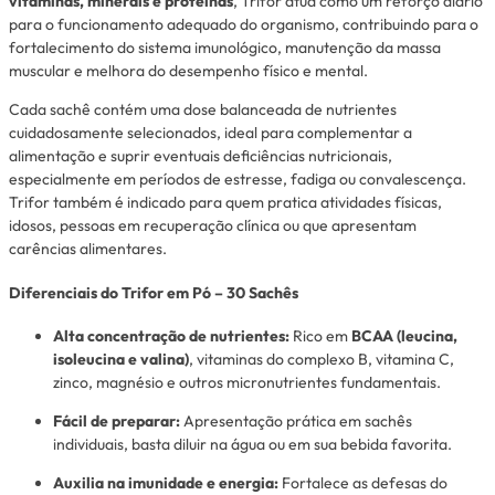
vitaminas, minerais e proteínas
, Trifor atua como um reforço diário
para o funcionamento adequado do organismo, contribuindo para o
fortalecimento do sistema imunológico, manutenção da massa
muscular e melhora do desempenho físico e mental.
Cada sachê contém uma dose balanceada de nutrientes
cuidadosamente selecionados, ideal para complementar a
alimentação e suprir eventuais deficiências nutricionais,
especialmente em períodos de estresse, fadiga ou convalescença.
Trifor também é indicado para quem pratica atividades físicas,
idosos, pessoas em recuperação clínica ou que apresentam
carências alimentares.
Diferenciais do Trifor em Pó – 30 Sachês
Alta concentração de nutrientes:
Rico em
BCAA (leucina,
isoleucina e valina)
, vitaminas do complexo B, vitamina C,
zinco, magnésio e outros micronutrientes fundamentais.
Fácil de preparar:
Apresentação prática em sachês
individuais, basta diluir na água ou em sua bebida favorita.
Auxilia na imunidade e energia:
Fortalece as defesas do