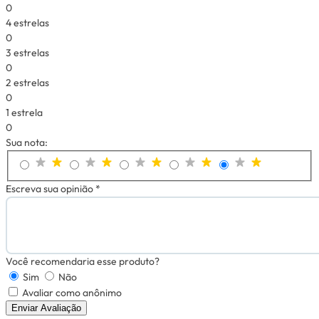
0
4 estrelas
0
3 estrelas
0
2 estrelas
0
1 estrela
0
Sua nota:
Escreva sua opinião *
Você recomendaria esse produto?
Sim
Não
Avaliar como anônimo
Enviar Avaliação