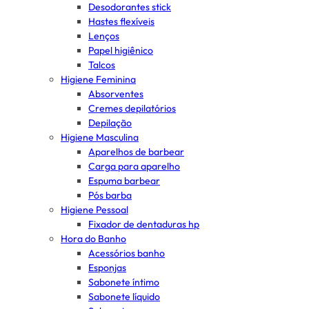
Desodorantes stick
Hastes flexíveis
Lenços
Papel higiênico
Talcos
Higiene Feminina
Absorventes
Cremes depilatórios
Depilação
Higiene Masculina
Aparelhos de barbear
Carga para aparelho
Espuma barbear
Pós barba
Higiene Pessoal
Fixador de dentaduras hp
Hora do Banho
Acessórios banho
Esponjas
Sabonete íntimo
Sabonete líquido