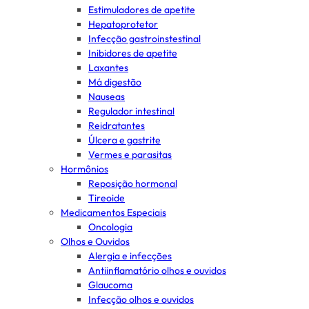
Estimuladores de apetite
Hepatoprotetor
Infecção gastroinstestinal
Inibidores de apetite
Laxantes
Má digestão
Nauseas
Regulador intestinal
Reidratantes
Úlcera e gastrite
Vermes e parasitas
Hormônios
Reposição hormonal
Tireoide
Medicamentos Especiais
Oncologia
Olhos e Ouvidos
Alergia e infecções
Antiinflamatório olhos e ouvidos
Glaucoma
Infecção olhos e ouvidos