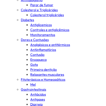
Antitabagismo
Parar de fumar
Colesterol e Triglicérides
Colesterol triglicérides
Diabetes
Antiglicemicos
Controles e antiglicêmicos
Monitoramentos
Dores e Contusões
Analgésicos e antitérmicos
Antiinflamatórios
Contusão
Enxaqueca
Gota
Primeira dentição
Relaxantes musculares
Fitoterápicos e Homeopáticos
Mel
Gastrointestinais
Antiácidos
Antigases
Diarreia