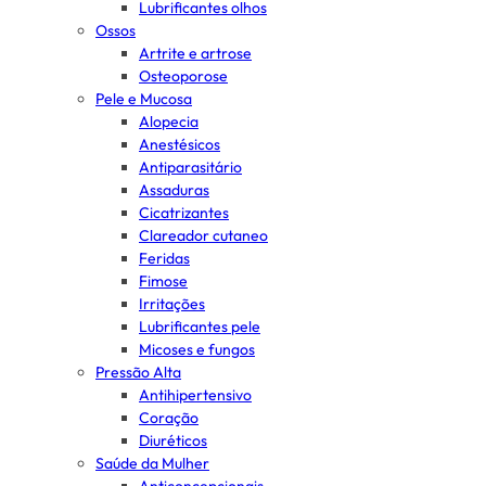
Lubrificantes olhos
Ossos
Artrite e artrose
Osteoporose
Pele e Mucosa
Alopecia
Anestésicos
Antiparasitário
Assaduras
Cicatrizantes
Clareador cutaneo
Feridas
Fimose
Irritações
Lubrificantes pele
Micoses e fungos
Pressão Alta
Antihipertensivo
Coração
Diuréticos
Saúde da Mulher