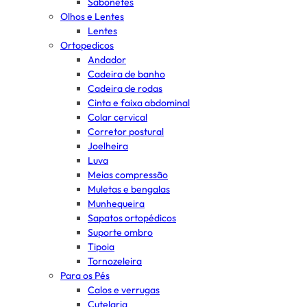
Sabonetes
Olhos e Lentes
Lentes
Ortopedicos
Andador
Cadeira de banho
Cadeira de rodas
Cinta e faixa abdominal
Colar cervical
Corretor postural
Joelheira
Luva
Meias compressão
Muletas e bengalas
Munhequeira
Sapatos ortopédicos
Suporte ombro
Tipoia
Tornozeleira
Para os Pés
Calos e verrugas
Cutelaria