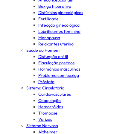
Anticoncepcionais
Bexiga hiperativa
Distúrbios ginecológicos
Fertilidade
Infecção ginecológica
Lubrificantes feminino
Menopausa
Relaxantes uterino
Saúde do Homem
Disfunção erétil
Ejaculação precoce
Hormônios masculinos
Problema com bexiga
Próstata
Sistema Circulatório
Cardiovasculares
Coagulação
Hemorróidas
Trombose
Varizes
Sistema Nervoso
Alzheimer