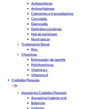
Antipsicóticos
Antivertiginoso
Calmantes e tranquilizantes
Convulsão
Depressão
Distúrbios cerebrais
Mal de parkinson
Nootrópicos
Tratamento Renal
Rins
Vitaminas
Estimulador de apetite
Polivitamínicos
Vitamina c
Vitamina d
Cuidados Pessoais
Acessórios Cuidados Pessoais
Acessórios higiene oral
Balanças
Inalação