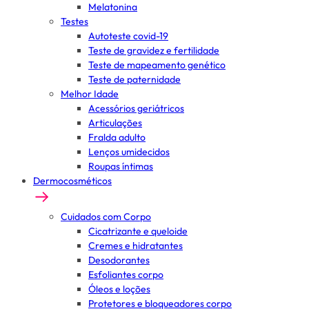
Melatonina
Testes
Autoteste covid-19
Teste de gravidez e fertilidade
Teste de mapeamento genético
Teste de paternidade
Melhor Idade
Acessórios geriátricos
Articulações
Fralda adulto
Lenços umidecidos
Roupas íntimas
Dermocosméticos
Cuidados com Corpo
Cicatrizante e queloide
Cremes e hidratantes
Desodorantes
Esfoliantes corpo
Óleos e loções
Protetores e bloqueadores corpo