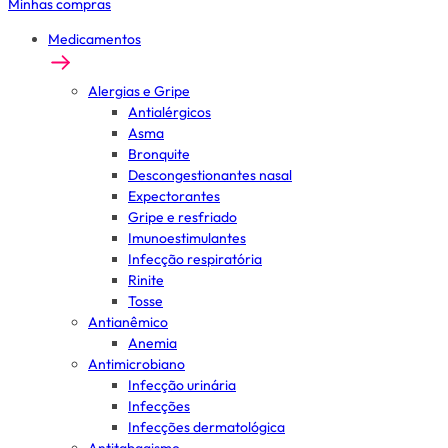
Minhas compras
Medicamentos
Alergias e Gripe
Antialérgicos
Asma
Bronquite
Descongestionantes nasal
Expectorantes
Gripe e resfriado
Imunoestimulantes
Infecção respiratória
Rinite
Tosse
Antianêmico
Anemia
Antimicrobiano
Infecção urinária
Infecções
Infecções dermatológica