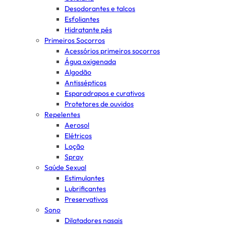
Desodorantes e talcos
Esfoliantes
Hidratante pés
Primeiros Socorros
Acessórios primeiros socorros
Água oxigenada
Algodão
Antissépticos
Esparadrapos e curativos
Protetores de ouvidos
Repelentes
Aerosol
Elétricos
Loção
Spray
Saúde Sexual
Estimulantes
Lubrificantes
Preservativos
Sono
Dilatadores nasais