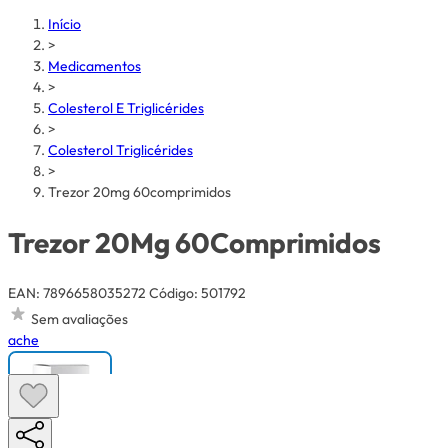
Início
>
Medicamentos
>
Colesterol E Triglicérides
>
Colesterol Triglicérides
>
Trezor 20mg 60comprimidos
Trezor 20Mg 60Comprimidos
EAN: 7896658035272
Código: 501792
Sem avaliações
ache