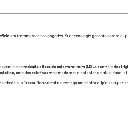
efício
em tratamentos prolongados. Sua tecnologia garante controle lipíd
a quem busca
redução eficaz do colesterol ruim (LDL)
, controle dos tr
astatina
, uma das estatinas mais modernas e potentes da atualidade, o
ta eficácia, o Trezor Rosuvastatina entrega um controle lipídico super