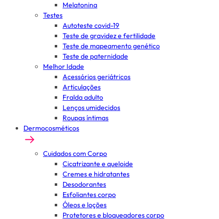
Melatonina
Testes
Autoteste covid-19
Teste de gravidez e fertilidade
Teste de mapeamento genético
Teste de paternidade
Melhor Idade
Acessórios geriátricos
Articulações
Fralda adulto
Lenços umidecidos
Roupas íntimas
Dermocosméticos
Cuidados com Corpo
Cicatrizante e queloide
Cremes e hidratantes
Desodorantes
Esfoliantes corpo
Óleos e loções
Protetores e bloqueadores corpo