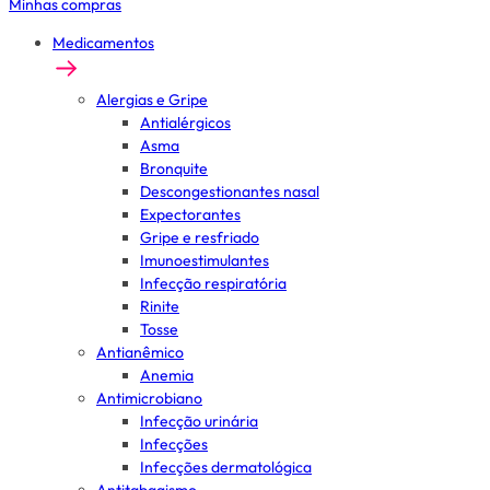
Minhas compras
Medicamentos
Alergias e Gripe
Antialérgicos
Asma
Bronquite
Descongestionantes nasal
Expectorantes
Gripe e resfriado
Imunoestimulantes
Infecção respiratória
Rinite
Tosse
Antianêmico
Anemia
Antimicrobiano
Infecção urinária
Infecções
Infecções dermatológica