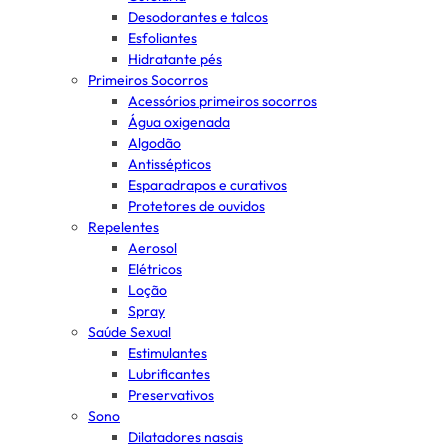
Desodorantes e talcos
Esfoliantes
Hidratante pés
Primeiros Socorros
Acessórios primeiros socorros
Água oxigenada
Algodão
Antissépticos
Esparadrapos e curativos
Protetores de ouvidos
Repelentes
Aerosol
Elétricos
Loção
Spray
Saúde Sexual
Estimulantes
Lubrificantes
Preservativos
Sono
Dilatadores nasais