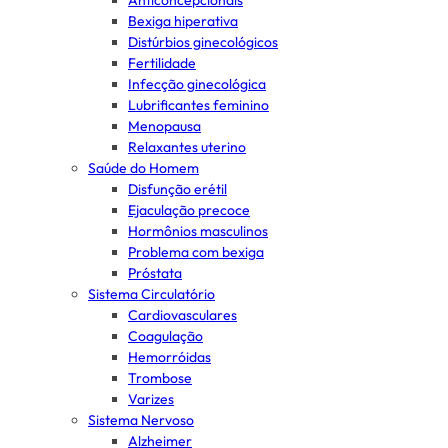
Anticoncepcionais
Bexiga hiperativa
Distúrbios ginecológicos
Fertilidade
Infecção ginecológica
Lubrificantes feminino
Menopausa
Relaxantes uterino
Saúde do Homem
Disfunção erétil
Ejaculação precoce
Hormônios masculinos
Problema com bexiga
Próstata
Sistema Circulatório
Cardiovasculares
Coagulação
Hemorróidas
Trombose
Varizes
Sistema Nervoso
Alzheimer