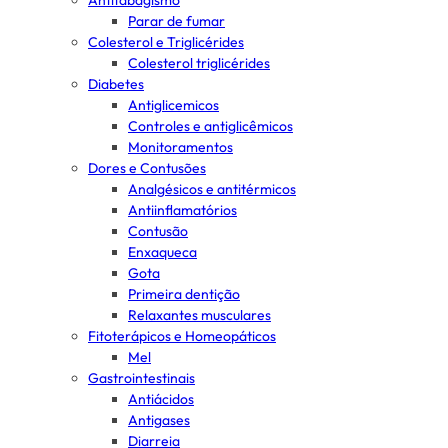
Antitabagismo
Parar de fumar
Colesterol e Triglicérides
Colesterol triglicérides
Diabetes
Antiglicemicos
Controles e antiglicêmicos
Monitoramentos
Dores e Contusões
Analgésicos e antitérmicos
Antiinflamatórios
Contusão
Enxaqueca
Gota
Primeira dentição
Relaxantes musculares
Fitoterápicos e Homeopáticos
Mel
Gastrointestinais
Antiácidos
Antigases
Diarreia