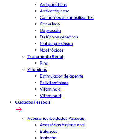
Antipsicóticos
Antivertiginoso
Calmantes e tranquilizantes
Convulsão
Depressão
Distúrbios cerebrais
Mal de parkinson
Nootrópicos
Tratamento Renal
Rins
Vitaminas
Estimulador de apetite
Polivitamínicos
Vitamina c
Vitamina d
Cuidados Pessoais
Acessórios Cuidados Pessoais
Acessórios higiene oral
Balanças
Inalação