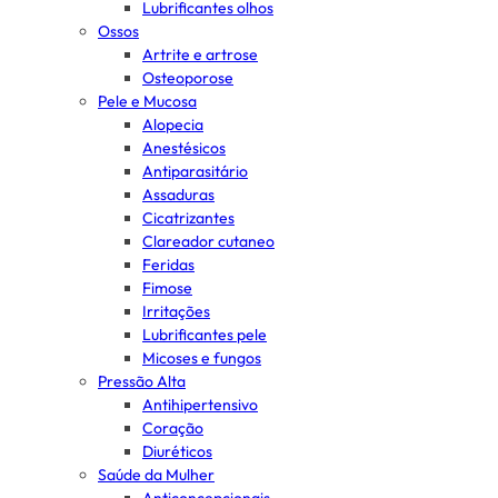
Lubrificantes olhos
Ossos
Artrite e artrose
Osteoporose
Pele e Mucosa
Alopecia
Anestésicos
Antiparasitário
Assaduras
Cicatrizantes
Clareador cutaneo
Feridas
Fimose
Irritações
Lubrificantes pele
Micoses e fungos
Pressão Alta
Antihipertensivo
Coração
Diuréticos
Saúde da Mulher