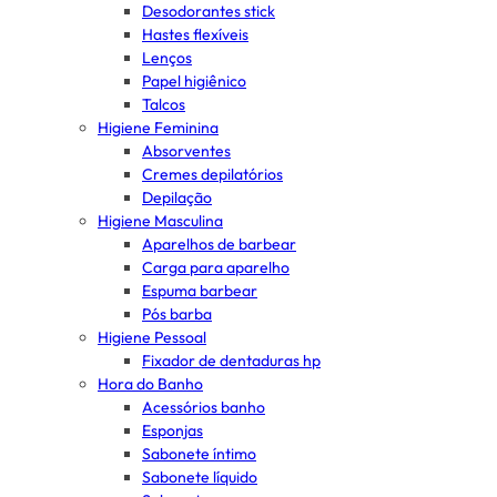
Desodorantes stick
Hastes flexíveis
Lenços
Papel higiênico
Talcos
Higiene Feminina
Absorventes
Cremes depilatórios
Depilação
Higiene Masculina
Aparelhos de barbear
Carga para aparelho
Espuma barbear
Pós barba
Higiene Pessoal
Fixador de dentaduras hp
Hora do Banho
Acessórios banho
Esponjas
Sabonete íntimo
Sabonete líquido