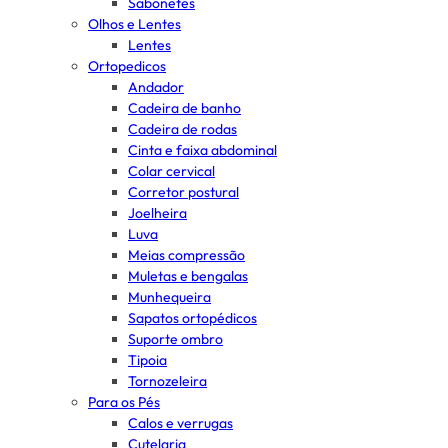
Sabonetes
Olhos e Lentes
Lentes
Ortopedicos
Andador
Cadeira de banho
Cadeira de rodas
Cinta e faixa abdominal
Colar cervical
Corretor postural
Joelheira
Luva
Meias compressão
Muletas e bengalas
Munhequeira
Sapatos ortopédicos
Suporte ombro
Tipoia
Tornozeleira
Para os Pés
Calos e verrugas
Cutelaria