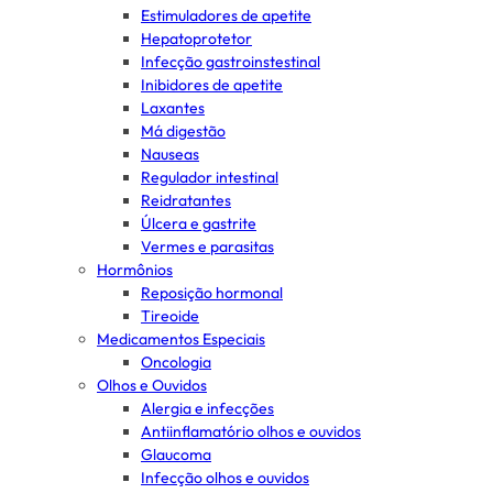
Estimuladores de apetite
Hepatoprotetor
Infecção gastroinstestinal
Inibidores de apetite
Laxantes
Má digestão
Nauseas
Regulador intestinal
Reidratantes
Úlcera e gastrite
Vermes e parasitas
Hormônios
Reposição hormonal
Tireoide
Medicamentos Especiais
Oncologia
Olhos e Ouvidos
Alergia e infecções
Antiinflamatório olhos e ouvidos
Glaucoma
Infecção olhos e ouvidos