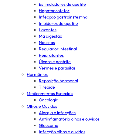
Estimuladores de apetite
Hepatoprotetor
Infecção gastroinstestinal
Inibidores de apetite
Laxantes
Má digestão
Nauseas
Regulador intestinal
Reidratantes
Úlcera e gastrite
Vermes e parasitas
Hormônios
Reposição hormonal
Tireoide
Medicamentos Especiais
Oncologia
Olhos e Ouvidos
Alergia e infecções
Antiinflamatório olhos e ouvidos
Glaucoma
Infecção olhos e ouvidos