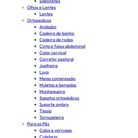
Sabonetes
Olhos e Lentes
Lentes
Ortopedicos
Andador
Cadeira de banho
Cadeira de rodas
Cinta e faixa abdominal
Colar cervical
Corretor postural
Joelheira
Luva
Meias compressão
Muletas e bengalas
Munhequeira
Sapatos ortopédicos
Suporte ombro
Tipoia
Tornozeleira
Para os Pés
Calos e verrugas
Cutelaria