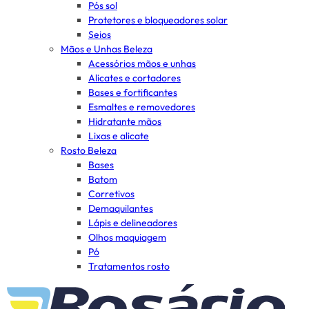
Pós sol
Protetores e bloqueadores solar
Seios
Mãos e Unhas Beleza
Acessórios mãos e unhas
Alicates e cortadores
Bases e fortificantes
Esmaltes e removedores
Hidratante mãos
Lixas e alicate
Rosto Beleza
Bases
Batom
Corretivos
Demaquilantes
Lápis e delineadores
Olhos maquiagem
Pó
Tratamentos rosto