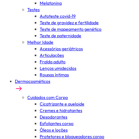
Melatonina
Testes
Autoteste covid-19
Teste de gravidez e fertilidade
Teste de mapeamento genético
Teste de paternidade
Melhor Idade
Acessórios geriátricos
Articulações
Fralda adulto
Lenços umidecidos
Roupas íntimas
Dermocosméticos
Cuidados com Corpo
Cicatrizante e queloide
Cremes e hidratantes
Desodorantes
Esfoliantes corpo
Óleos e loções
Protetores e bloqueadores corpo