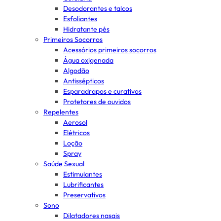
Desodorantes e talcos
Esfoliantes
Hidratante pés
Primeiros Socorros
Acessórios primeiros socorros
Água oxigenada
Algodão
Antissépticos
Esparadrapos e curativos
Protetores de ouvidos
Repelentes
Aerosol
Elétricos
Loção
Spray
Saúde Sexual
Estimulantes
Lubrificantes
Preservativos
Sono
Dilatadores nasais