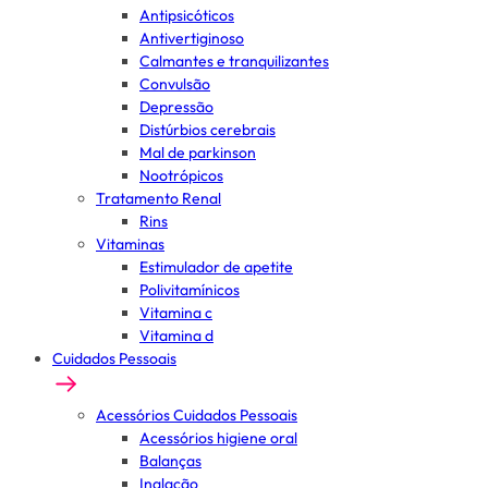
Antipsicóticos
Antivertiginoso
Calmantes e tranquilizantes
Convulsão
Depressão
Distúrbios cerebrais
Mal de parkinson
Nootrópicos
Tratamento Renal
Rins
Vitaminas
Estimulador de apetite
Polivitamínicos
Vitamina c
Vitamina d
Cuidados Pessoais
Acessórios Cuidados Pessoais
Acessórios higiene oral
Balanças
Inalação