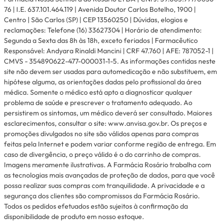
76 | I.E. 637.101.464.119 | Avenida Doutor Carlos Botelho, 1900 |
Centro | São Carlos (SP) | CEP 13560250 | Dúvidas, elogios e
reclamações: Telefone (16) 33627304 | Horário de atendimento:
Segunda a Sexta das 8h às 18h, exceto feriados | Farmacêutico
Responsável: Andyara Rinaldi Mancini | CRF 47.760 | AFE: 787052-1 |
CMVS - 354890622-477-000031-1-5. As informações contidas neste
site não devem ser usadas para automedicação e não substituem, em
hipótese alguma, as orientações dadas pelo profissional da área
médica. Somente o médico está apto a diagnosticar qualquer
problema de saúde e prescrever o tratamento adequado. Ao
persistirem os sintomas, um médico deverá ser consultado. Maiores
esclarecimentos, consultar o site: www.anvisa.gov.br. Os preços e
promoções divulgados no site são válidos apenas para compras
feitas pela Internet e podem variar conforme região de entrega. Em
caso de divergência, o preço válido é o do carrinho de compras.
Imagens meramente ilustrativas. A Farmácia Rosário trabalha com
as tecnologias mais avançadas de proteção de dados, para que você
possa realizar suas compras com tranquilidade. A privacidade e a
segurança dos clientes são compromissos da Farmácia Rosário.
Todos os pedidos efetuados estão sujeitos à confirmação da
disponibilidade de produto em nosso estoque.