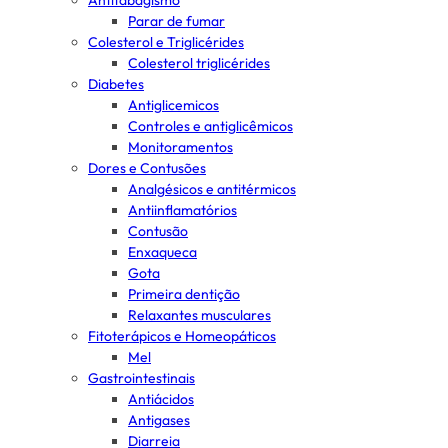
Antitabagismo
Parar de fumar
Colesterol e Triglicérides
Colesterol triglicérides
Diabetes
Antiglicemicos
Controles e antiglicêmicos
Monitoramentos
Dores e Contusões
Analgésicos e antitérmicos
Antiinflamatórios
Contusão
Enxaqueca
Gota
Primeira dentição
Relaxantes musculares
Fitoterápicos e Homeopáticos
Mel
Gastrointestinais
Antiácidos
Antigases
Diarreia