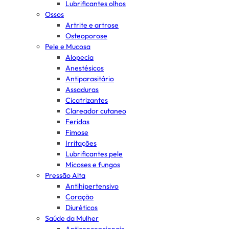
Lubrificantes olhos
Ossos
Artrite e artrose
Osteoporose
Pele e Mucosa
Alopecia
Anestésicos
Antiparasitário
Assaduras
Cicatrizantes
Clareador cutaneo
Feridas
Fimose
Irritações
Lubrificantes pele
Micoses e fungos
Pressão Alta
Antihipertensivo
Coração
Diuréticos
Saúde da Mulher