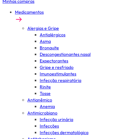
Minhas compras
Medicamentos
Alergias e Gripe
Antialérgicos
Asma
Bronquite
Descongestionantes nasal
Expectorantes
Gripe e resfriado
Imunoestimulantes
Infecção respiratória
Rinite
Tosse
Antianêmico
Anemia
Antimicrobiano
Infecção urinária
Infecções
Infecções dermatológica