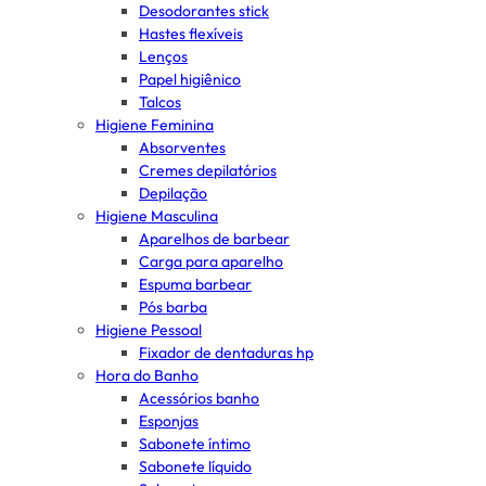
Desodorantes stick
Hastes flexíveis
Lenços
Papel higiênico
Talcos
Higiene Feminina
Absorventes
Cremes depilatórios
Depilação
Higiene Masculina
Aparelhos de barbear
Carga para aparelho
Espuma barbear
Pós barba
Higiene Pessoal
Fixador de dentaduras hp
Hora do Banho
Acessórios banho
Esponjas
Sabonete íntimo
Sabonete líquido