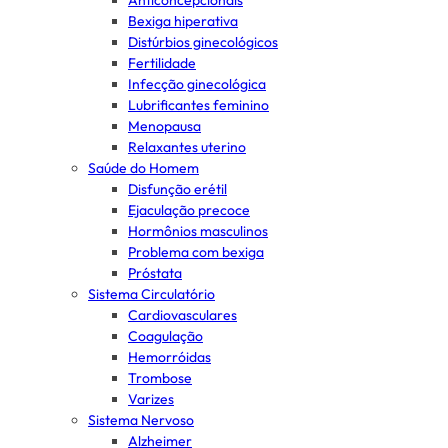
Anticoncepcionais
Bexiga hiperativa
Distúrbios ginecológicos
Fertilidade
Infecção ginecológica
Lubrificantes feminino
Menopausa
Relaxantes uterino
Saúde do Homem
Disfunção erétil
Ejaculação precoce
Hormônios masculinos
Problema com bexiga
Próstata
Sistema Circulatório
Cardiovasculares
Coagulação
Hemorróidas
Trombose
Varizes
Sistema Nervoso
Alzheimer