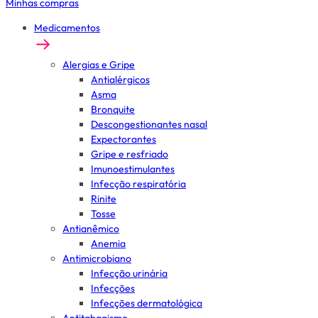
Minhas compras
Medicamentos
Alergias e Gripe
Antialérgicos
Asma
Bronquite
Descongestionantes nasal
Expectorantes
Gripe e resfriado
Imunoestimulantes
Infecção respiratória
Rinite
Tosse
Antianêmico
Anemia
Antimicrobiano
Infecção urinária
Infecções
Infecções dermatológica