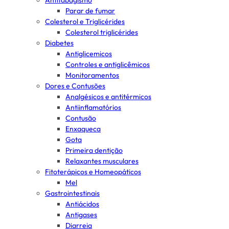
Antitabagismo
Parar de fumar
Colesterol e Triglicérides
Colesterol triglicérides
Diabetes
Antiglicemicos
Controles e antiglicêmicos
Monitoramentos
Dores e Contusões
Analgésicos e antitérmicos
Antiinflamatórios
Contusão
Enxaqueca
Gota
Primeira dentição
Relaxantes musculares
Fitoterápicos e Homeopáticos
Mel
Gastrointestinais
Antiácidos
Antigases
Diarreia