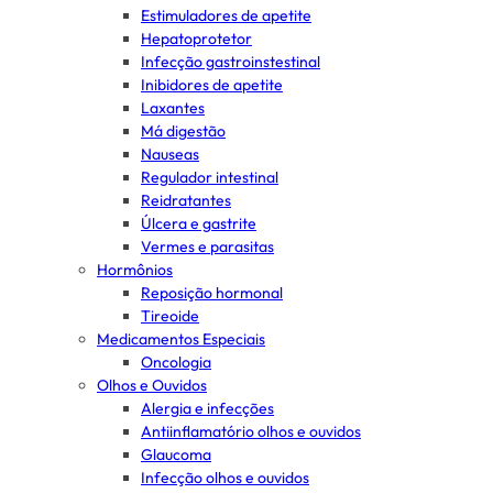
Estimuladores de apetite
Hepatoprotetor
Infecção gastroinstestinal
Inibidores de apetite
Laxantes
Má digestão
Nauseas
Regulador intestinal
Reidratantes
Úlcera e gastrite
Vermes e parasitas
Hormônios
Reposição hormonal
Tireoide
Medicamentos Especiais
Oncologia
Olhos e Ouvidos
Alergia e infecções
Antiinflamatório olhos e ouvidos
Glaucoma
Infecção olhos e ouvidos