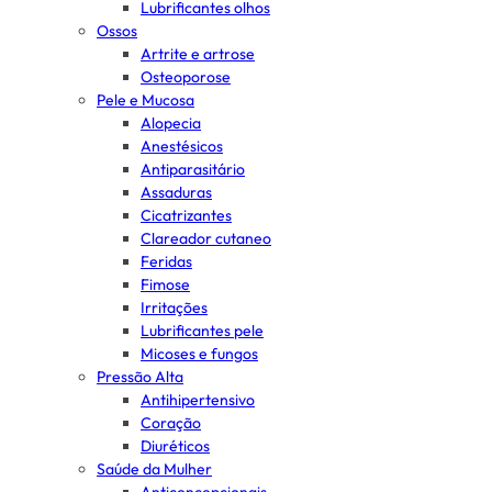
Lubrificantes olhos
Ossos
Artrite e artrose
Osteoporose
Pele e Mucosa
Alopecia
Anestésicos
Antiparasitário
Assaduras
Cicatrizantes
Clareador cutaneo
Feridas
Fimose
Irritações
Lubrificantes pele
Micoses e fungos
Pressão Alta
Antihipertensivo
Coração
Diuréticos
Saúde da Mulher