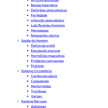
Anticoncepcionais
Bexiga hiperativa
Distúrbios ginecológicos
Fertilidade
Infecção ginecológica
Lubrificantes feminino
Menopausa
Relaxantes uterino
Saúde do Homem
Disfunção erétil
Ejaculação precoce
Hormônios masculinos
Problema com bexiga
Próstata
Sistema Circulatório
Cardiovasculares
Coagulação
Hemorróidas
Trombose
Varizes
Sistema Nervoso
Alzheimer