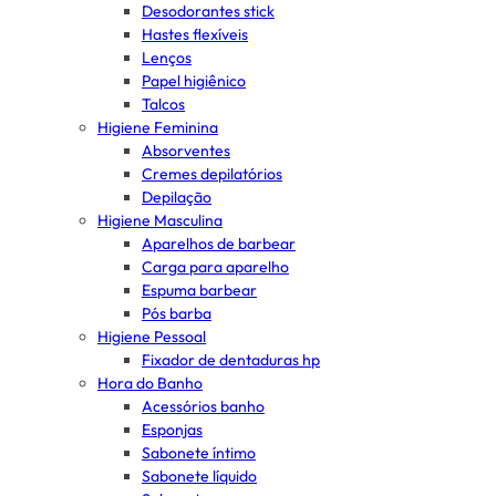
Desodorantes stick
Hastes flexíveis
Lenços
Papel higiênico
Talcos
Higiene Feminina
Absorventes
Cremes depilatórios
Depilação
Higiene Masculina
Aparelhos de barbear
Carga para aparelho
Espuma barbear
Pós barba
Higiene Pessoal
Fixador de dentaduras hp
Hora do Banho
Acessórios banho
Esponjas
Sabonete íntimo
Sabonete líquido