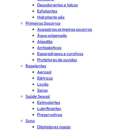
Desodorantes e talcos
Esfoliantes
Hidratante pés
Primeiros Socorros
Acessórios primeiros socorros
Água oxigenada
Algodão
Antissépticos
Esparadrapos e curativos
Protetores de ouvidos
Repelentes
Aerosol
Elétricos
Loção
Spray
Saúde Sexual
Estimulantes
Lubrificantes
Preservativos
Sono
Dilatadores nasais