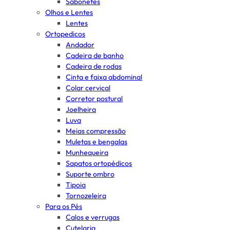
Sabonetes
Olhos e Lentes
Lentes
Ortopedicos
Andador
Cadeira de banho
Cadeira de rodas
Cinta e faixa abdominal
Colar cervical
Corretor postural
Joelheira
Luva
Meias compressão
Muletas e bengalas
Munhequeira
Sapatos ortopédicos
Suporte ombro
Tipoia
Tornozeleira
Para os Pés
Calos e verrugas
Cutelaria