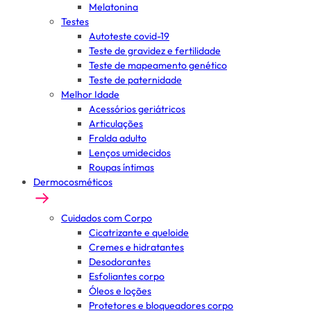
Melatonina
Testes
Autoteste covid-19
Teste de gravidez e fertilidade
Teste de mapeamento genético
Teste de paternidade
Melhor Idade
Acessórios geriátricos
Articulações
Fralda adulto
Lenços umidecidos
Roupas íntimas
Dermocosméticos
Cuidados com Corpo
Cicatrizante e queloide
Cremes e hidratantes
Desodorantes
Esfoliantes corpo
Óleos e loções
Protetores e bloqueadores corpo