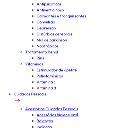
Antipsicóticos
Antivertiginoso
Calmantes e tranquilizantes
Convulsão
Depressão
Distúrbios cerebrais
Mal de parkinson
Nootrópicos
Tratamento Renal
Rins
Vitaminas
Estimulador de apetite
Polivitamínicos
Vitamina c
Vitamina d
Cuidados Pessoais
Acessórios Cuidados Pessoais
Acessórios higiene oral
Balanças
Inalação