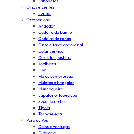
Sabonetes
Olhos e Lentes
Lentes
Ortopedicos
Andador
Cadeira de banho
Cadeira de rodas
Cinta e faixa abdominal
Colar cervical
Corretor postural
Joelheira
Luva
Meias compressão
Muletas e bengalas
Munhequeira
Sapatos ortopédicos
Suporte ombro
Tipoia
Tornozeleira
Para os Pés
Calos e verrugas
Cutelaria