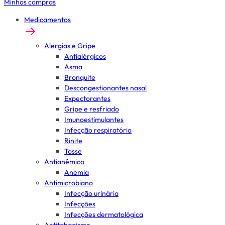
Minhas compras
Medicamentos
Alergias e Gripe
Antialérgicos
Asma
Bronquite
Descongestionantes nasal
Expectorantes
Gripe e resfriado
Imunoestimulantes
Infecção respiratória
Rinite
Tosse
Antianêmico
Anemia
Antimicrobiano
Infecção urinária
Infecções
Infecções dermatológica