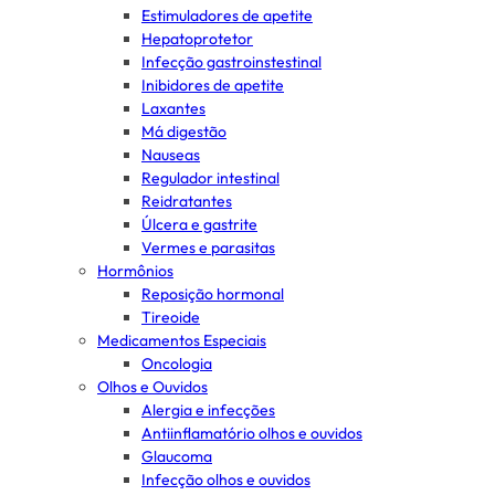
Estimuladores de apetite
Hepatoprotetor
Infecção gastroinstestinal
Inibidores de apetite
Laxantes
Má digestão
Nauseas
Regulador intestinal
Reidratantes
Úlcera e gastrite
Vermes e parasitas
Hormônios
Reposição hormonal
Tireoide
Medicamentos Especiais
Oncologia
Olhos e Ouvidos
Alergia e infecções
Antiinflamatório olhos e ouvidos
Glaucoma
Infecção olhos e ouvidos