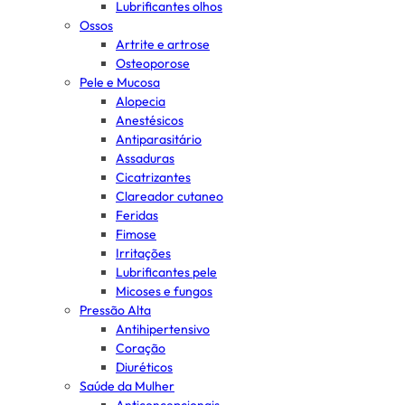
Lubrificantes olhos
Ossos
Artrite e artrose
Osteoporose
Pele e Mucosa
Alopecia
Anestésicos
Antiparasitário
Assaduras
Cicatrizantes
Clareador cutaneo
Feridas
Fimose
Irritações
Lubrificantes pele
Micoses e fungos
Pressão Alta
Antihipertensivo
Coração
Diuréticos
Saúde da Mulher