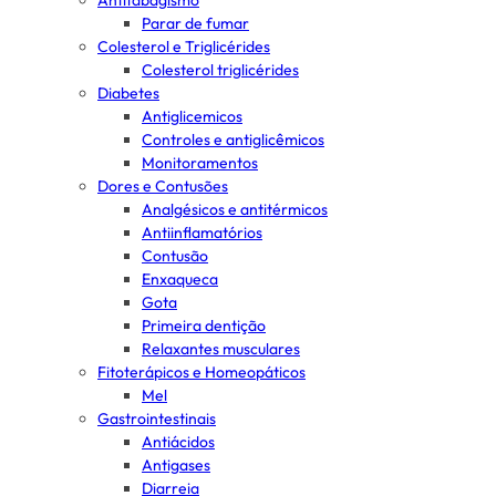
Antitabagismo
Parar de fumar
Colesterol e Triglicérides
Colesterol triglicérides
Diabetes
Antiglicemicos
Controles e antiglicêmicos
Monitoramentos
Dores e Contusões
Analgésicos e antitérmicos
Antiinflamatórios
Contusão
Enxaqueca
Gota
Primeira dentição
Relaxantes musculares
Fitoterápicos e Homeopáticos
Mel
Gastrointestinais
Antiácidos
Antigases
Diarreia