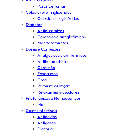
Antitabagismo
Parar de fumar
Colesterol e Triglicérides
Colesterol triglicérides
Diabetes
Antiglicemicos
Controles e antiglicêmicos
Monitoramentos
Dores e Contusões
Analgésicos e antitérmicos
Antiinflamatórios
Contusão
Enxaqueca
Gota
Primeira dentição
Relaxantes musculares
Fitoterápicos e Homeopáticos
Mel
Gastrointestinais
Antiácidos
Antigases
Diarreia