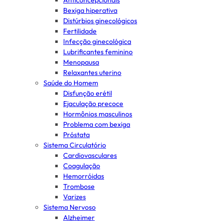
Anticoncepcionais
Bexiga hiperativa
Distúrbios ginecológicos
Fertilidade
Infecção ginecológica
Lubrificantes feminino
Menopausa
Relaxantes uterino
Saúde do Homem
Disfunção erétil
Ejaculação precoce
Hormônios masculinos
Problema com bexiga
Próstata
Sistema Circulatório
Cardiovasculares
Coagulação
Hemorróidas
Trombose
Varizes
Sistema Nervoso
Alzheimer