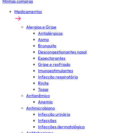
Minhas compras
Medicamentos
Alergias e Gripe
Antialérgicos
Asma
Bronquite
Descongestionantes nasal
Expectorantes
Gripe e resfriado
Imunoestimulantes
Infecção respiratória
Rinite
Tosse
Antianêmico
Anemia
Antimicrobiano
Infecção urinária
Infecções
Infecções dermatológica