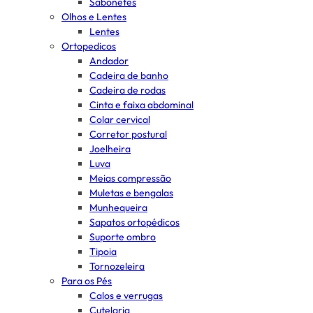
Sabonetes
Olhos e Lentes
Lentes
Ortopedicos
Andador
Cadeira de banho
Cadeira de rodas
Cinta e faixa abdominal
Colar cervical
Corretor postural
Joelheira
Luva
Meias compressão
Muletas e bengalas
Munhequeira
Sapatos ortopédicos
Suporte ombro
Tipoia
Tornozeleira
Para os Pés
Calos e verrugas
Cutelaria