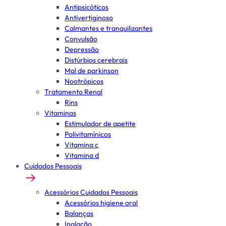
Antipsicóticos
Antivertiginoso
Calmantes e tranquilizantes
Convulsão
Depressão
Distúrbios cerebrais
Mal de parkinson
Nootrópicos
Tratamento Renal
Rins
Vitaminas
Estimulador de apetite
Polivitamínicos
Vitamina c
Vitamina d
Cuidados Pessoais
Acessórios Cuidados Pessoais
Acessórios higiene oral
Balanças
Inalação