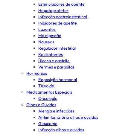
Estimuladores de apetite
Hepatoprotetor
Infecção gastroinstestinal
Inibidores de apetite
Laxantes
Má digestão
Nauseas
Regulador intestinal
Reidratantes
Úlcera e gastrite
Vermes e parasitas
Hormônios
Reposição hormonal
Tireoide
Medicamentos Especiais
Oncologia
Olhos e Ouvidos
Alergia e infecções
Antiinflamatório olhos e ouvidos
Glaucoma
Infecção olhos e ouvidos