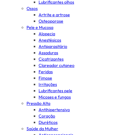
Lubrificantes olhos
Ossos
Artrite e artrose
Osteoporose
Pele e Mucosa
Alopecia
Anestésicos
Antiparasitário
Assaduras
Cicatrizantes
Clareador cutaneo
Feridas
Fimose
Irritações
Lubrificantes pele
Micoses e fungos
Pressão Alta
Antihipertensivo
Coração
Diuréticos
Saúde da Mulher