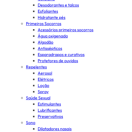
Desodorantes e talcos
Esfoliantes
Hidratante pés
Primeiros Socorros
Acessórios primeiros socorros
Água oxigenada
Algodão
Antissépticos
Esparadrapos e curativos
Protetores de ouvidos
Repelentes
Aerosol
Elétricos
Loção
Spray
Saúde Sexual
Estimulantes
Lubrificantes
Preservativos
Sono
Dilatadores nasais