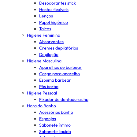
Desodorantes stick
Hastes flexíveis
Lenços
Papel higiênico
Talcos
Higiene Feminina
Absorventes
Cremes depilatórios
Depilação
Higiene Masculina
Aparelhos de barbear
Carga para aparelho
Espuma barbear
Pós barba
Higiene Pessoal
Fixador de dentaduras hp
Hora do Banho
Acessórios banho
Esponjas
Sabonete íntimo
Sabonete líquido