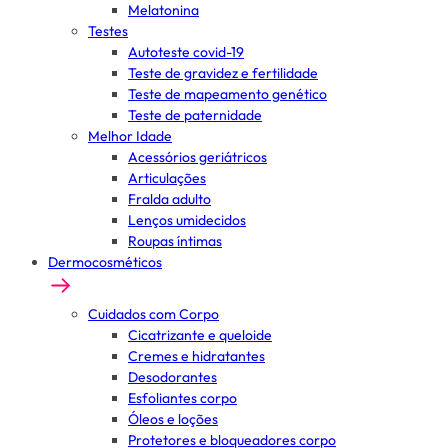
Melatonina
Testes
Autoteste covid-19
Teste de gravidez e fertilidade
Teste de mapeamento genético
Teste de paternidade
Melhor Idade
Acessórios geriátricos
Articulações
Fralda adulto
Lenços umidecidos
Roupas íntimas
Dermocosméticos
Cuidados com Corpo
Cicatrizante e queloide
Cremes e hidratantes
Desodorantes
Esfoliantes corpo
Óleos e loções
Protetores e bloqueadores corpo