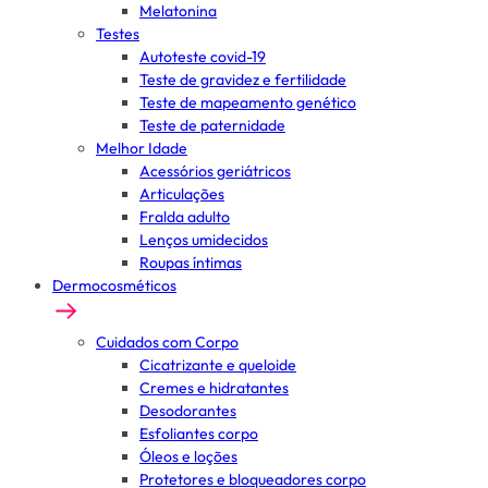
Melatonina
Testes
Autoteste covid-19
Teste de gravidez e fertilidade
Teste de mapeamento genético
Teste de paternidade
Melhor Idade
Acessórios geriátricos
Articulações
Fralda adulto
Lenços umidecidos
Roupas íntimas
Dermocosméticos
Cuidados com Corpo
Cicatrizante e queloide
Cremes e hidratantes
Desodorantes
Esfoliantes corpo
Óleos e loções
Protetores e bloqueadores corpo