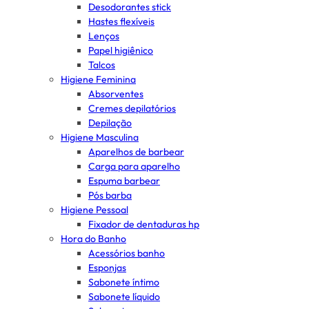
Desodorantes stick
Hastes flexíveis
Lenços
Papel higiênico
Talcos
Higiene Feminina
Absorventes
Cremes depilatórios
Depilação
Higiene Masculina
Aparelhos de barbear
Carga para aparelho
Espuma barbear
Pós barba
Higiene Pessoal
Fixador de dentaduras hp
Hora do Banho
Acessórios banho
Esponjas
Sabonete íntimo
Sabonete líquido