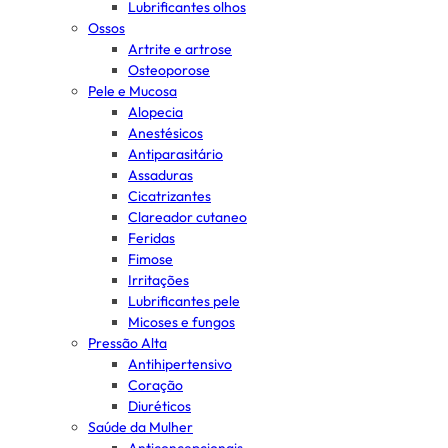
Lubrificantes olhos
Ossos
Artrite e artrose
Osteoporose
Pele e Mucosa
Alopecia
Anestésicos
Antiparasitário
Assaduras
Cicatrizantes
Clareador cutaneo
Feridas
Fimose
Irritações
Lubrificantes pele
Micoses e fungos
Pressão Alta
Antihipertensivo
Coração
Diuréticos
Saúde da Mulher