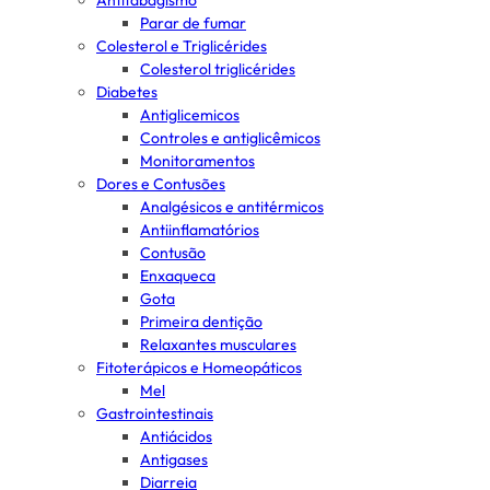
Antitabagismo
Parar de fumar
Colesterol e Triglicérides
Colesterol triglicérides
Diabetes
Antiglicemicos
Controles e antiglicêmicos
Monitoramentos
Dores e Contusões
Analgésicos e antitérmicos
Antiinflamatórios
Contusão
Enxaqueca
Gota
Primeira dentição
Relaxantes musculares
Fitoterápicos e Homeopáticos
Mel
Gastrointestinais
Antiácidos
Antigases
Diarreia