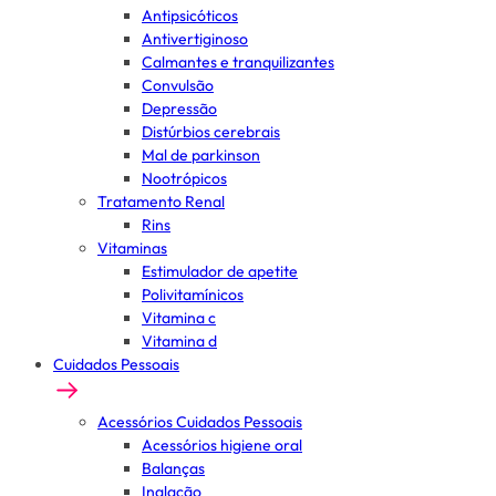
Antipsicóticos
Antivertiginoso
Calmantes e tranquilizantes
Convulsão
Depressão
Distúrbios cerebrais
Mal de parkinson
Nootrópicos
Tratamento Renal
Rins
Vitaminas
Estimulador de apetite
Polivitamínicos
Vitamina c
Vitamina d
Cuidados Pessoais
Acessórios Cuidados Pessoais
Acessórios higiene oral
Balanças
Inalação