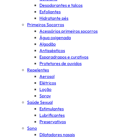
Desodorantes e talcos
Esfoliantes
Hidratante pés
Primeiros Socorros
Acessórios primeiros socorros
Água oxigenada
Algodão
Antissépticos
Esparadrapos e curativos
Protetores de ouvidos
Repelentes
Aerosol
Elétricos
Loção
Spray
Saúde Sexual
Estimulantes
Lubrificantes
Preservativos
Sono
Dilatadores nasais