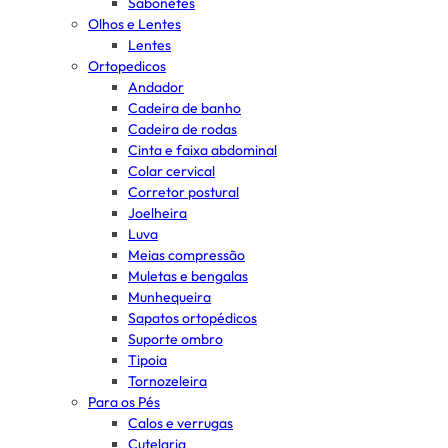
Sabonetes
Olhos e Lentes
Lentes
Ortopedicos
Andador
Cadeira de banho
Cadeira de rodas
Cinta e faixa abdominal
Colar cervical
Corretor postural
Joelheira
Luva
Meias compressão
Muletas e bengalas
Munhequeira
Sapatos ortopédicos
Suporte ombro
Tipoia
Tornozeleira
Para os Pés
Calos e verrugas
Cutelaria