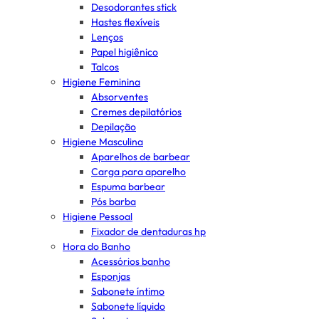
Desodorantes stick
Hastes flexíveis
Lenços
Papel higiênico
Talcos
Higiene Feminina
Absorventes
Cremes depilatórios
Depilação
Higiene Masculina
Aparelhos de barbear
Carga para aparelho
Espuma barbear
Pós barba
Higiene Pessoal
Fixador de dentaduras hp
Hora do Banho
Acessórios banho
Esponjas
Sabonete íntimo
Sabonete líquido