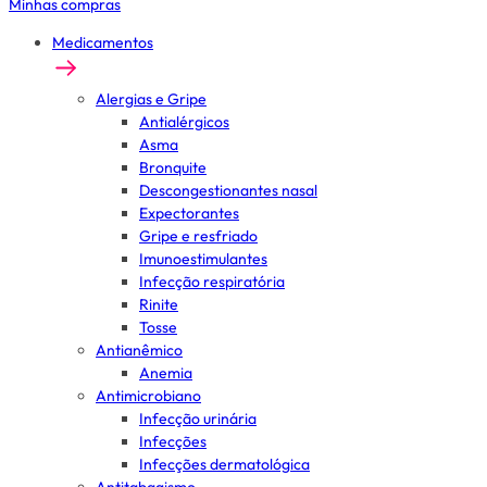
Minhas compras
Medicamentos
Alergias e Gripe
Antialérgicos
Asma
Bronquite
Descongestionantes nasal
Expectorantes
Gripe e resfriado
Imunoestimulantes
Infecção respiratória
Rinite
Tosse
Antianêmico
Anemia
Antimicrobiano
Infecção urinária
Infecções
Infecções dermatológica