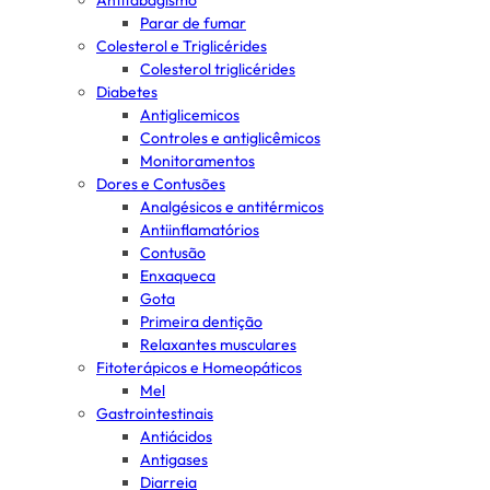
Antitabagismo
Parar de fumar
Colesterol e Triglicérides
Colesterol triglicérides
Diabetes
Antiglicemicos
Controles e antiglicêmicos
Monitoramentos
Dores e Contusões
Analgésicos e antitérmicos
Antiinflamatórios
Contusão
Enxaqueca
Gota
Primeira dentição
Relaxantes musculares
Fitoterápicos e Homeopáticos
Mel
Gastrointestinais
Antiácidos
Antigases
Diarreia