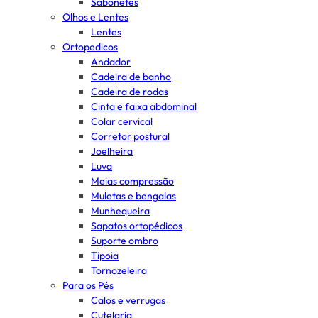
Sabonetes
Olhos e Lentes
Lentes
Ortopedicos
Andador
Cadeira de banho
Cadeira de rodas
Cinta e faixa abdominal
Colar cervical
Corretor postural
Joelheira
Luva
Meias compressão
Muletas e bengalas
Munhequeira
Sapatos ortopédicos
Suporte ombro
Tipoia
Tornozeleira
Para os Pés
Calos e verrugas
Cutelaria