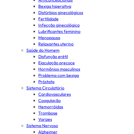
Anticoncepcionais
Bexiga hiperativa
Distúrbios ginecológicos
Fertilidade
Infecção ginecológica
Lubrificantes feminino
Menopausa
Relaxantes uterino
Saúde do Homem
Disfunção erétil
Ejaculação precoce
Hormônios masculinos
Problema com bexiga
Próstata
Sistema Circulatório
Cardiovasculares
Coagulação
Hemorróidas
Trombose
Varizes
Sistema Nervoso
Alzheimer