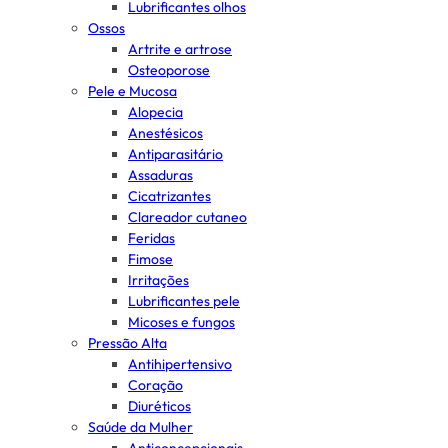
Lubrificantes olhos
Ossos
Artrite e artrose
Osteoporose
Pele e Mucosa
Alopecia
Anestésicos
Antiparasitário
Assaduras
Cicatrizantes
Clareador cutaneo
Feridas
Fimose
Irritações
Lubrificantes pele
Micoses e fungos
Pressão Alta
Antihipertensivo
Coração
Diuréticos
Saúde da Mulher