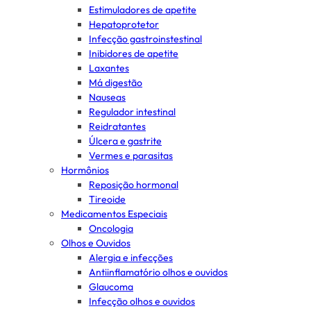
Estimuladores de apetite
Hepatoprotetor
Infecção gastroinstestinal
Inibidores de apetite
Laxantes
Má digestão
Nauseas
Regulador intestinal
Reidratantes
Úlcera e gastrite
Vermes e parasitas
Hormônios
Reposição hormonal
Tireoide
Medicamentos Especiais
Oncologia
Olhos e Ouvidos
Alergia e infecções
Antiinflamatório olhos e ouvidos
Glaucoma
Infecção olhos e ouvidos