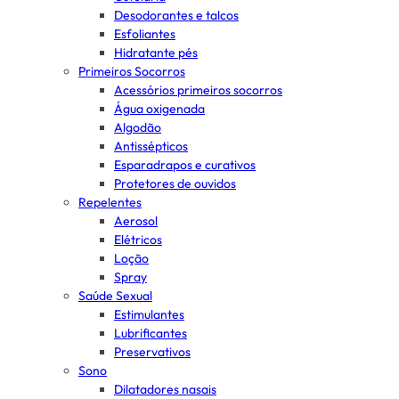
Desodorantes e talcos
Esfoliantes
Hidratante pés
Primeiros Socorros
Acessórios primeiros socorros
Água oxigenada
Algodão
Antissépticos
Esparadrapos e curativos
Protetores de ouvidos
Repelentes
Aerosol
Elétricos
Loção
Spray
Saúde Sexual
Estimulantes
Lubrificantes
Preservativos
Sono
Dilatadores nasais