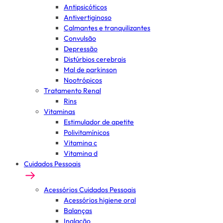
Antipsicóticos
Antivertiginoso
Calmantes e tranquilizantes
Convulsão
Depressão
Distúrbios cerebrais
Mal de parkinson
Nootrópicos
Tratamento Renal
Rins
Vitaminas
Estimulador de apetite
Polivitamínicos
Vitamina c
Vitamina d
Cuidados Pessoais
Acessórios Cuidados Pessoais
Acessórios higiene oral
Balanças
Inalação