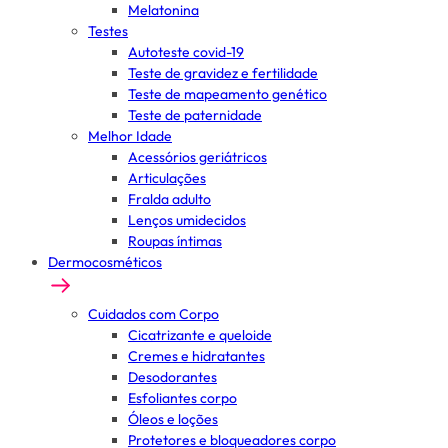
Melatonina
Testes
Autoteste covid-19
Teste de gravidez e fertilidade
Teste de mapeamento genético
Teste de paternidade
Melhor Idade
Acessórios geriátricos
Articulações
Fralda adulto
Lenços umidecidos
Roupas íntimas
Dermocosméticos
Cuidados com Corpo
Cicatrizante e queloide
Cremes e hidratantes
Desodorantes
Esfoliantes corpo
Óleos e loções
Protetores e bloqueadores corpo