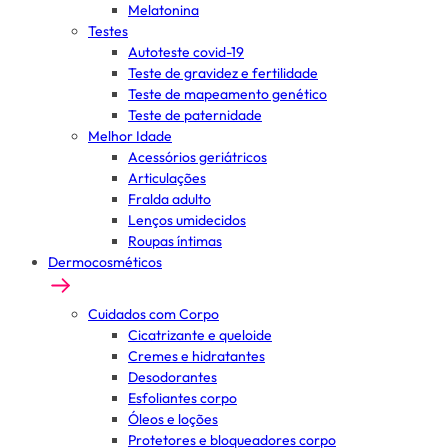
Melatonina
Testes
Autoteste covid-19
Teste de gravidez e fertilidade
Teste de mapeamento genético
Teste de paternidade
Melhor Idade
Acessórios geriátricos
Articulações
Fralda adulto
Lenços umidecidos
Roupas íntimas
Dermocosméticos
Cuidados com Corpo
Cicatrizante e queloide
Cremes e hidratantes
Desodorantes
Esfoliantes corpo
Óleos e loções
Protetores e bloqueadores corpo