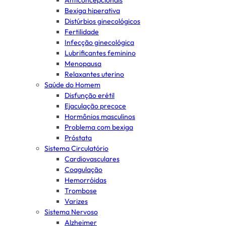
Anticoncepcionais
Bexiga hiperativa
Distúrbios ginecológicos
Fertilidade
Infecção ginecológica
Lubrificantes feminino
Menopausa
Relaxantes uterino
Saúde do Homem
Disfunção erétil
Ejaculação precoce
Hormônios masculinos
Problema com bexiga
Próstata
Sistema Circulatório
Cardiovasculares
Coagulação
Hemorróidas
Trombose
Varizes
Sistema Nervoso
Alzheimer