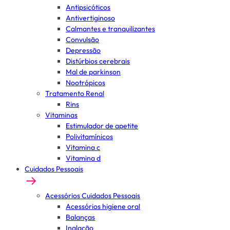
Antipsicóticos
Antivertiginoso
Calmantes e tranquilizantes
Convulsão
Depressão
Distúrbios cerebrais
Mal de parkinson
Nootrópicos
Tratamento Renal
Rins
Vitaminas
Estimulador de apetite
Polivitamínicos
Vitamina c
Vitamina d
Cuidados Pessoais
Acessórios Cuidados Pessoais
Acessórios higiene oral
Balanças
Inalação