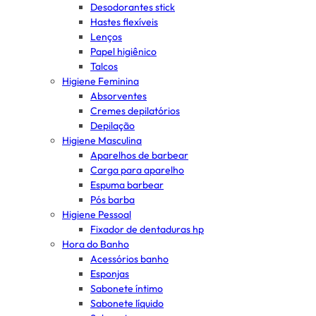
Desodorantes stick
Hastes flexíveis
Lenços
Papel higiênico
Talcos
Higiene Feminina
Absorventes
Cremes depilatórios
Depilação
Higiene Masculina
Aparelhos de barbear
Carga para aparelho
Espuma barbear
Pós barba
Higiene Pessoal
Fixador de dentaduras hp
Hora do Banho
Acessórios banho
Esponjas
Sabonete íntimo
Sabonete líquido