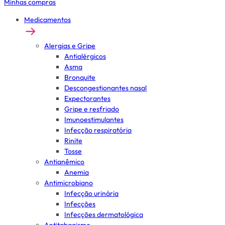
Minhas compras
Medicamentos
Alergias e Gripe
Antialérgicos
Asma
Bronquite
Descongestionantes nasal
Expectorantes
Gripe e resfriado
Imunoestimulantes
Infecção respiratória
Rinite
Tosse
Antianêmico
Anemia
Antimicrobiano
Infecção urinária
Infecções
Infecções dermatológica