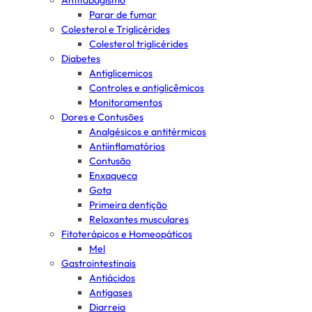
Antitabagismo
Parar de fumar
Colesterol e Triglicérides
Colesterol triglicérides
Diabetes
Antiglicemicos
Controles e antiglicêmicos
Monitoramentos
Dores e Contusões
Analgésicos e antitérmicos
Antiinflamatórios
Contusão
Enxaqueca
Gota
Primeira dentição
Relaxantes musculares
Fitoterápicos e Homeopáticos
Mel
Gastrointestinais
Antiácidos
Antigases
Diarreia