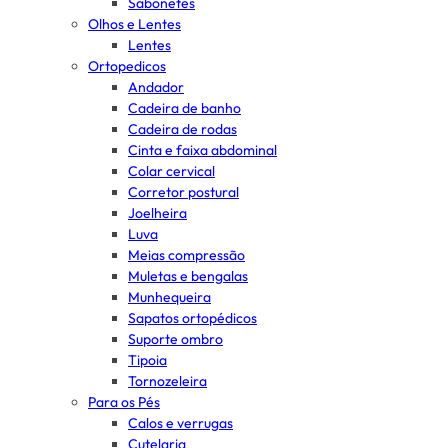
Sabonetes
Olhos e Lentes
Lentes
Ortopedicos
Andador
Cadeira de banho
Cadeira de rodas
Cinta e faixa abdominal
Colar cervical
Corretor postural
Joelheira
Luva
Meias compressão
Muletas e bengalas
Munhequeira
Sapatos ortopédicos
Suporte ombro
Tipoia
Tornozeleira
Para os Pés
Calos e verrugas
Cutelaria