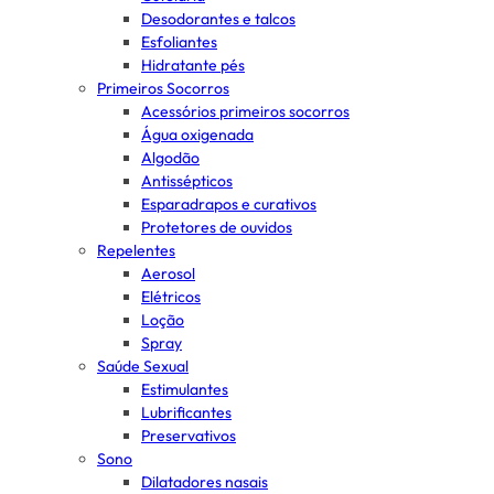
Desodorantes e talcos
Esfoliantes
Hidratante pés
Primeiros Socorros
Acessórios primeiros socorros
Água oxigenada
Algodão
Antissépticos
Esparadrapos e curativos
Protetores de ouvidos
Repelentes
Aerosol
Elétricos
Loção
Spray
Saúde Sexual
Estimulantes
Lubrificantes
Preservativos
Sono
Dilatadores nasais