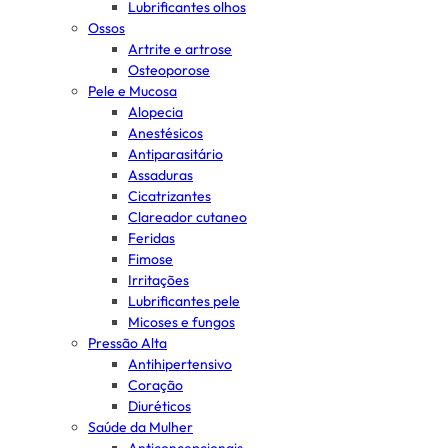
Lubrificantes olhos
Ossos
Artrite e artrose
Osteoporose
Pele e Mucosa
Alopecia
Anestésicos
Antiparasitário
Assaduras
Cicatrizantes
Clareador cutaneo
Feridas
Fimose
Irritações
Lubrificantes pele
Micoses e fungos
Pressão Alta
Antihipertensivo
Coração
Diuréticos
Saúde da Mulher