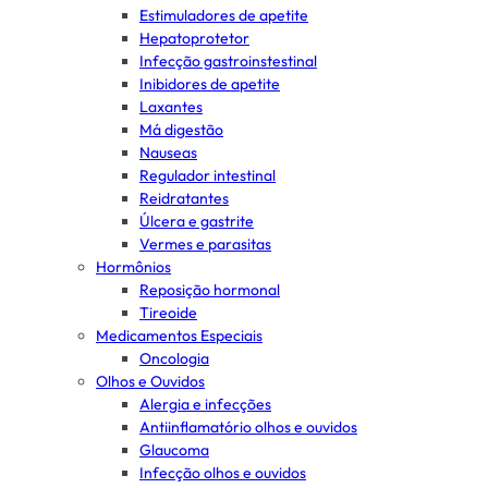
Estimuladores de apetite
Hepatoprotetor
Infecção gastroinstestinal
Inibidores de apetite
Laxantes
Má digestão
Nauseas
Regulador intestinal
Reidratantes
Úlcera e gastrite
Vermes e parasitas
Hormônios
Reposição hormonal
Tireoide
Medicamentos Especiais
Oncologia
Olhos e Ouvidos
Alergia e infecções
Antiinflamatório olhos e ouvidos
Glaucoma
Infecção olhos e ouvidos