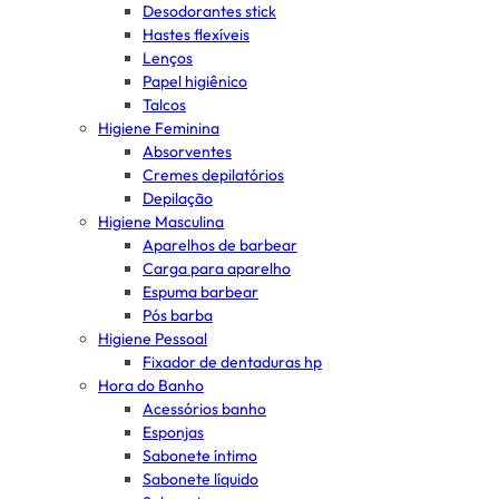
Desodorantes stick
Hastes flexíveis
Lenços
Papel higiênico
Talcos
Higiene Feminina
Absorventes
Cremes depilatórios
Depilação
Higiene Masculina
Aparelhos de barbear
Carga para aparelho
Espuma barbear
Pós barba
Higiene Pessoal
Fixador de dentaduras hp
Hora do Banho
Acessórios banho
Esponjas
Sabonete íntimo
Sabonete líquido