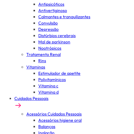
Antipsicóticos
Antivertiginoso
Calmantes e tranquilizantes
Convulsão
Depressão
Distúrbios cerebrais
Mal de parkinson
Nootrópicos
Tratamento Renal
Rins
Vitaminas
Estimulador de apetite
Polivitamínicos
Vitamina c
Vitamina d
Cuidados Pessoais
Acessórios Cuidados Pessoais
Acessórios higiene oral
Balanças
Inalação