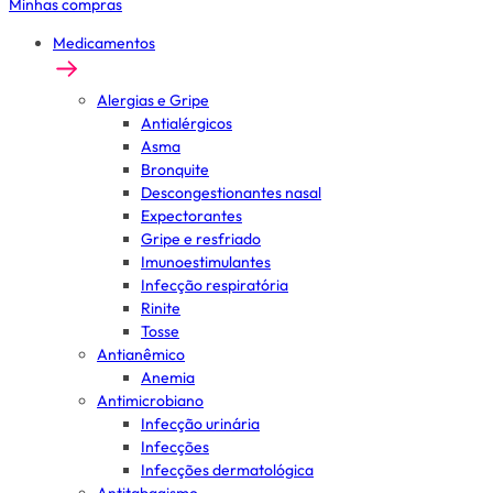
Minhas compras
Medicamentos
Alergias e Gripe
Antialérgicos
Asma
Bronquite
Descongestionantes nasal
Expectorantes
Gripe e resfriado
Imunoestimulantes
Infecção respiratória
Rinite
Tosse
Antianêmico
Anemia
Antimicrobiano
Infecção urinária
Infecções
Infecções dermatológica