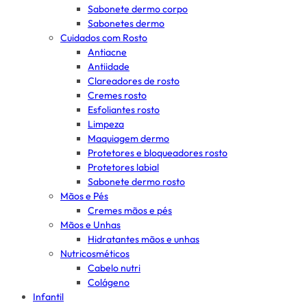
Sabonete dermo corpo
Sabonetes dermo
Cuidados com Rosto
Antiacne
Antiidade
Clareadores de rosto
Cremes rosto
Esfoliantes rosto
Limpeza
Maquiagem dermo
Protetores e bloqueadores rosto
Protetores labial
Sabonete dermo rosto
Mãos e Pés
Cremes mãos e pés
Mãos e Unhas
Hidratantes mãos e unhas
Nutricosméticos
Cabelo nutri
Colágeno
Infantil