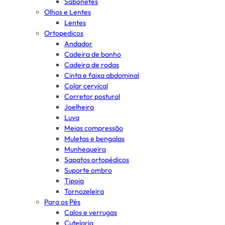
Sabonetes
Olhos e Lentes
Lentes
Ortopedicos
Andador
Cadeira de banho
Cadeira de rodas
Cinta e faixa abdominal
Colar cervical
Corretor postural
Joelheira
Luva
Meias compressão
Muletas e bengalas
Munhequeira
Sapatos ortopédicos
Suporte ombro
Tipoia
Tornozeleira
Para os Pés
Calos e verrugas
Cutelaria