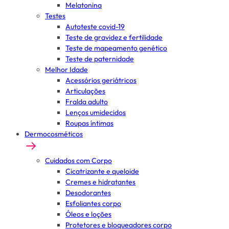
Melatonina
Testes
Autoteste covid-19
Teste de gravidez e fertilidade
Teste de mapeamento genético
Teste de paternidade
Melhor Idade
Acessórios geriátricos
Articulações
Fralda adulto
Lenços umidecidos
Roupas íntimas
Dermocosméticos
Cuidados com Corpo
Cicatrizante e queloide
Cremes e hidratantes
Desodorantes
Esfoliantes corpo
Óleos e loções
Protetores e bloqueadores corpo