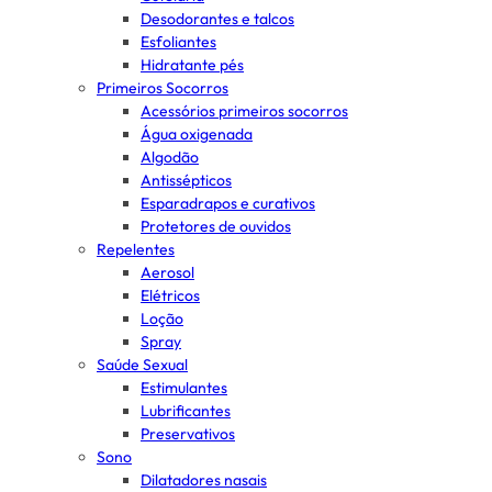
Desodorantes e talcos
Esfoliantes
Hidratante pés
Primeiros Socorros
Acessórios primeiros socorros
Água oxigenada
Algodão
Antissépticos
Esparadrapos e curativos
Protetores de ouvidos
Repelentes
Aerosol
Elétricos
Loção
Spray
Saúde Sexual
Estimulantes
Lubrificantes
Preservativos
Sono
Dilatadores nasais