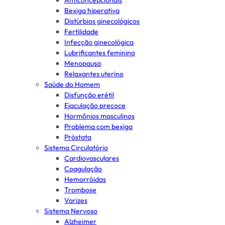
Anticoncepcionais
Bexiga hiperativa
Distúrbios ginecológicos
Fertilidade
Infecção ginecológica
Lubrificantes feminino
Menopausa
Relaxantes uterino
Saúde do Homem
Disfunção erétil
Ejaculação precoce
Hormônios masculinos
Problema com bexiga
Próstata
Sistema Circulatório
Cardiovasculares
Coagulação
Hemorróidas
Trombose
Varizes
Sistema Nervoso
Alzheimer