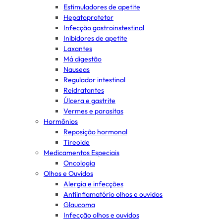
Estimuladores de apetite
Hepatoprotetor
Infecção gastroinstestinal
Inibidores de apetite
Laxantes
Má digestão
Nauseas
Regulador intestinal
Reidratantes
Úlcera e gastrite
Vermes e parasitas
Hormônios
Reposição hormonal
Tireoide
Medicamentos Especiais
Oncologia
Olhos e Ouvidos
Alergia e infecções
Antiinflamatório olhos e ouvidos
Glaucoma
Infecção olhos e ouvidos