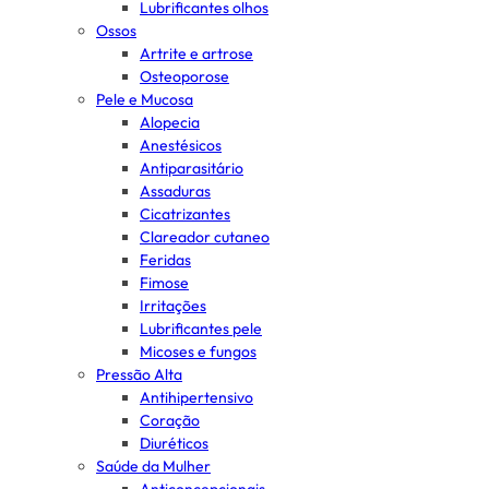
Lubrificantes olhos
Ossos
Artrite e artrose
Osteoporose
Pele e Mucosa
Alopecia
Anestésicos
Antiparasitário
Assaduras
Cicatrizantes
Clareador cutaneo
Feridas
Fimose
Irritações
Lubrificantes pele
Micoses e fungos
Pressão Alta
Antihipertensivo
Coração
Diuréticos
Saúde da Mulher