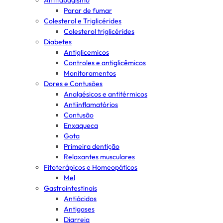
Antitabagismo
Parar de fumar
Colesterol e Triglicérides
Colesterol triglicérides
Diabetes
Antiglicemicos
Controles e antiglicêmicos
Monitoramentos
Dores e Contusões
Analgésicos e antitérmicos
Antiinflamatórios
Contusão
Enxaqueca
Gota
Primeira dentição
Relaxantes musculares
Fitoterápicos e Homeopáticos
Mel
Gastrointestinais
Antiácidos
Antigases
Diarreia