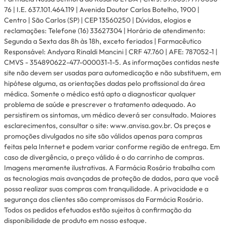
76 | I.E. 637.101.464.119 | Avenida Doutor Carlos Botelho, 1900 |
Centro | São Carlos (SP) | CEP 13560250 | Dúvidas, elogios e
reclamações: Telefone (16) 33627304 | Horário de atendimento:
Segunda a Sexta das 8h às 18h, exceto feriados | Farmacêutico
Responsável: Andyara Rinaldi Mancini | CRF 47.760 | AFE: 787052-1 |
CMVS - 354890622-477-000031-1-5. As informações contidas neste
site não devem ser usadas para automedicação e não substituem, em
hipótese alguma, as orientações dadas pelo profissional da área
médica. Somente o médico está apto a diagnosticar qualquer
problema de saúde e prescrever o tratamento adequado. Ao
persistirem os sintomas, um médico deverá ser consultado. Maiores
esclarecimentos, consultar o site: www.anvisa.gov.br. Os preços e
promoções divulgados no site são válidos apenas para compras
feitas pela Internet e podem variar conforme região de entrega. Em
caso de divergência, o preço válido é o do carrinho de compras.
Imagens meramente ilustrativas. A Farmácia Rosário trabalha com
as tecnologias mais avançadas de proteção de dados, para que você
possa realizar suas compras com tranquilidade. A privacidade e a
segurança dos clientes são compromissos da Farmácia Rosário.
Todos os pedidos efetuados estão sujeitos à confirmação da
disponibilidade de produto em nosso estoque.