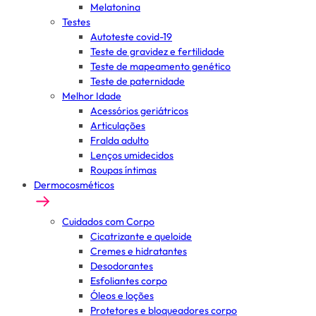
Melatonina
Testes
Autoteste covid-19
Teste de gravidez e fertilidade
Teste de mapeamento genético
Teste de paternidade
Melhor Idade
Acessórios geriátricos
Articulações
Fralda adulto
Lenços umidecidos
Roupas íntimas
Dermocosméticos
Cuidados com Corpo
Cicatrizante e queloide
Cremes e hidratantes
Desodorantes
Esfoliantes corpo
Óleos e loções
Protetores e bloqueadores corpo