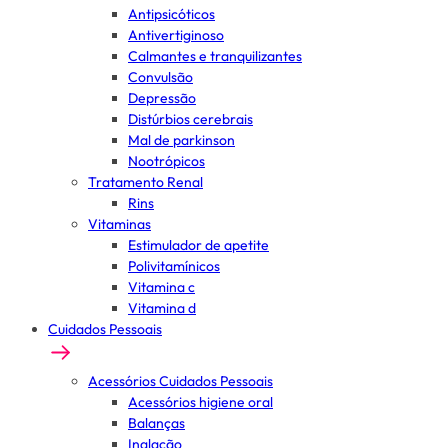
Antipsicóticos
Antivertiginoso
Calmantes e tranquilizantes
Convulsão
Depressão
Distúrbios cerebrais
Mal de parkinson
Nootrópicos
Tratamento Renal
Rins
Vitaminas
Estimulador de apetite
Polivitamínicos
Vitamina c
Vitamina d
Cuidados Pessoais
Acessórios Cuidados Pessoais
Acessórios higiene oral
Balanças
Inalação