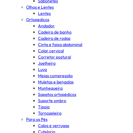
Sabonetes
Olhos e Lentes
Lentes
Ortopedicos
Andador
Cadeira de banho
Cadeira de rodas
Cinta e faixa abdominal
Colar cervical
Corretor postural
Joelheira
Luva
Meias compressão
Muletas e bengalas
Munhequeira
Sapatos ortopédicos
Suporte ombro
Tipoia
Tornozeleira
Para os Pés
Calos e verrugas
Cutelaria