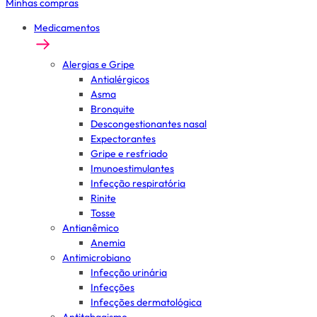
Minhas compras
Medicamentos
Alergias e Gripe
Antialérgicos
Asma
Bronquite
Descongestionantes nasal
Expectorantes
Gripe e resfriado
Imunoestimulantes
Infecção respiratória
Rinite
Tosse
Antianêmico
Anemia
Antimicrobiano
Infecção urinária
Infecções
Infecções dermatológica