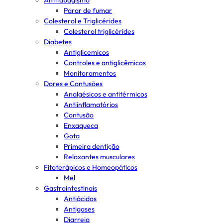
Antitabagismo
Parar de fumar
Colesterol e Triglicérides
Colesterol triglicérides
Diabetes
Antiglicemicos
Controles e antiglicêmicos
Monitoramentos
Dores e Contusões
Analgésicos e antitérmicos
Antiinflamatórios
Contusão
Enxaqueca
Gota
Primeira dentição
Relaxantes musculares
Fitoterápicos e Homeopáticos
Mel
Gastrointestinais
Antiácidos
Antigases
Diarreia