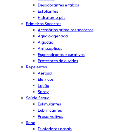
Desodorantes e talcos
Esfoliantes
Hidratante pés
Primeiros Socorros
Acessórios primeiros socorros
Água oxigenada
Algodão
Antissépticos
Esparadrapos e curativos
Protetores de ouvidos
Repelentes
Aerosol
Elétricos
Loção
Spray
Saúde Sexual
Estimulantes
Lubrificantes
Preservativos
Sono
Dilatadores nasais