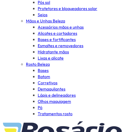
Pós sol
Protetores e bloqueadores solar
Seios
Mãos e Unhas Beleza
Acessórios mãos e unhas
Alicates e cortadores
Bases e fortificantes
Esmaltes e removedores
Hidratante mãos
Lixas e alicate
Rosto Beleza
Bases
Batom
Corretivos
Demaquilantes
Lápis e delineadores
Olhos maquiagem
Pó
Tratamentos rosto