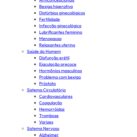
Anticoncepcionais
Bexiga hiperativa
Distúrbios ginecológicos
Fertilidade
Infecção ginecológica
Lubrificantes feminino
Menopausa
Relaxantes uterino
Saúde do Homem
Disfunção erétil
Ejaculação precoce
Hormônios masculinos
Problema com bexiga
Próstata
Sistema Circulatório
Cardiovasculares
Coagulação
Hemorróidas
Trombose
Varizes
Sistema Nervoso
Alzheimer