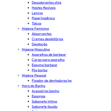
Desodorantes stick
Hastes flexíveis
Lenços
Papel higiênico
Talcos
Higiene Feminina
Absorventes
Cremes depilatórios
Depilação
Higiene Masculina
Aparelhos de barbear
Carga para aparelho
Espuma barbear
Pós barba
Higiene Pessoal
Fixador de dentaduras hp
Hora do Banho
Acessórios banho
Esponjas
Sabonete íntimo
Sabonete líquido