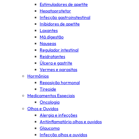
Estimuladores de apetite
Hepatoprotetor
Infecção gastroinstestinal
Inibidores de apetite
Laxantes
Má digestão
Nauseas
Regulador intestinal
Reidratantes
Úlcera e gastrite
Vermes e parasitas
Hormônios
Reposição hormonal
Tireoide
Medicamentos Especiais
Oncologia
Olhos e Ouvidos
Alergia e infecções
Antiinflamatório olhos e ouvidos
Glaucoma
Infecção olhos e ouvidos