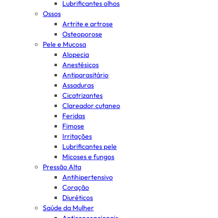
Lubrificantes olhos
Ossos
Artrite e artrose
Osteoporose
Pele e Mucosa
Alopecia
Anestésicos
Antiparasitário
Assaduras
Cicatrizantes
Clareador cutaneo
Feridas
Fimose
Irritações
Lubrificantes pele
Micoses e fungos
Pressão Alta
Antihipertensivo
Coração
Diuréticos
Saúde da Mulher