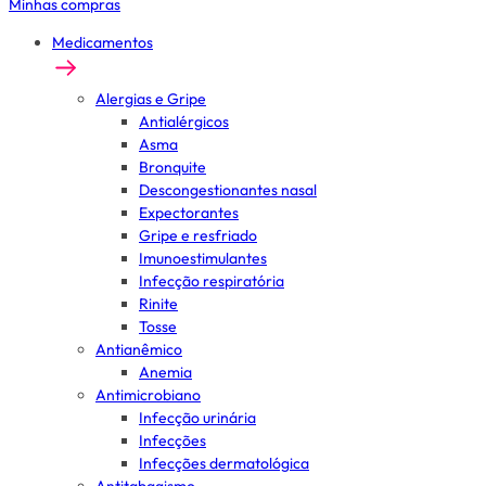
Minhas compras
Medicamentos
Alergias e Gripe
Antialérgicos
Asma
Bronquite
Descongestionantes nasal
Expectorantes
Gripe e resfriado
Imunoestimulantes
Infecção respiratória
Rinite
Tosse
Antianêmico
Anemia
Antimicrobiano
Infecção urinária
Infecções
Infecções dermatológica