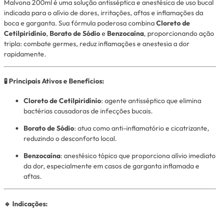
Malvona 200ml é uma solução antisséptica e anestésica de uso bucal
indicada para o alívio de dores, irritações, aftas e inflamações da
boca e garganta. Sua fórmula poderosa combina
Cloreto de
Cetilpiridínio
,
Borato de Sódio
e
Benzocaína
, proporcionando ação
tripla: combate germes, reduz inflamações e anestesia a dor
rapidamente.
🧪 Principais Ativos e Benefícios:
Cloreto de Cetilpiridínio
: agente antisséptico que elimina
bactérias causadoras de infecções bucais.
Borato de Sódio
: atua como anti-inflamatório e cicatrizante,
reduzindo o desconforto local.
Benzocaína
: anestésico tópico que proporciona alívio imediato
da dor, especialmente em casos de garganta inflamada e
aftas.
🔹 Indicações: