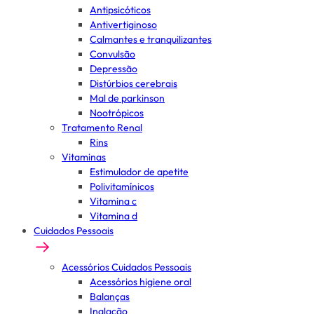
Antipsicóticos
Antivertiginoso
Calmantes e tranquilizantes
Convulsão
Depressão
Distúrbios cerebrais
Mal de parkinson
Nootrópicos
Tratamento Renal
Rins
Vitaminas
Estimulador de apetite
Polivitamínicos
Vitamina c
Vitamina d
Cuidados Pessoais
Acessórios Cuidados Pessoais
Acessórios higiene oral
Balanças
Inalação