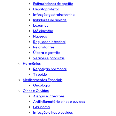
Estimuladores de apetite
Hepatoprotetor
Infecção gastroinstestinal
Inibidores de apetite
Laxantes
Má digestão
Nauseas
Regulador intestinal
Reidratantes
Úlcera e gastrite
Vermes e parasitas
Hormônios
Reposição hormonal
Tireoide
Medicamentos Especiais
Oncologia
Olhos e Ouvidos
Alergia e infecções
Antiinflamatório olhos e ouvidos
Glaucoma
Infecção olhos e ouvidos