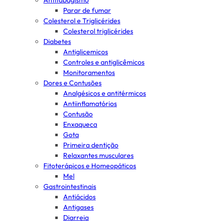
Antitabagismo
Parar de fumar
Colesterol e Triglicérides
Colesterol triglicérides
Diabetes
Antiglicemicos
Controles e antiglicêmicos
Monitoramentos
Dores e Contusões
Analgésicos e antitérmicos
Antiinflamatórios
Contusão
Enxaqueca
Gota
Primeira dentição
Relaxantes musculares
Fitoterápicos e Homeopáticos
Mel
Gastrointestinais
Antiácidos
Antigases
Diarreia