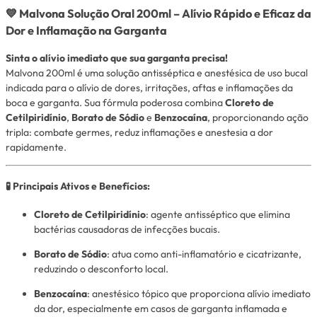
💙 Malvona Solução Oral 200ml – Alívio Rápido e Eficaz da
Dor e Inflamação na Garganta
Sinta o alívio imediato que sua garganta precisa!
Malvona 200ml é uma solução antisséptica e anestésica de uso bucal
indicada para o alívio de dores, irritações, aftas e inflamações da
boca e garganta. Sua fórmula poderosa combina
Cloreto de
Cetilpiridínio
,
Borato de Sódio
e
Benzocaína
, proporcionando ação
tripla: combate germes, reduz inflamações e anestesia a dor
rapidamente.
🧪 Principais Ativos e Benefícios:
Cloreto de Cetilpiridínio
: agente antisséptico que elimina
bactérias causadoras de infecções bucais.
Borato de Sódio
: atua como anti-inflamatório e cicatrizante,
reduzindo o desconforto local.
Benzocaína
: anestésico tópico que proporciona alívio imediato
da dor, especialmente em casos de garganta inflamada e