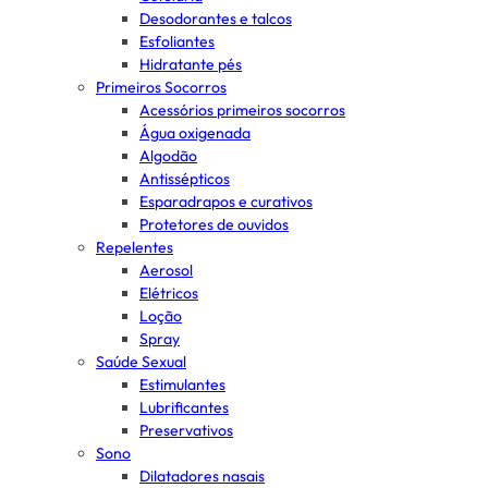
Desodorantes e talcos
Esfoliantes
Hidratante pés
Primeiros Socorros
Acessórios primeiros socorros
Água oxigenada
Algodão
Antissépticos
Esparadrapos e curativos
Protetores de ouvidos
Repelentes
Aerosol
Elétricos
Loção
Spray
Saúde Sexual
Estimulantes
Lubrificantes
Preservativos
Sono
Dilatadores nasais