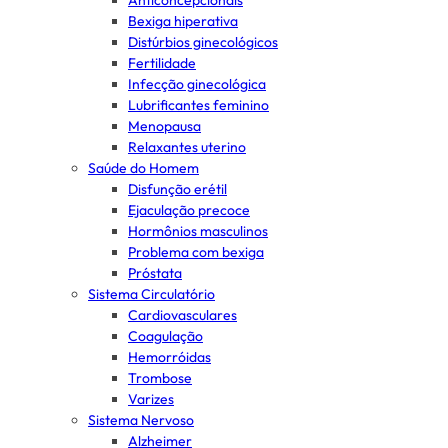
Anticoncepcionais
Bexiga hiperativa
Distúrbios ginecológicos
Fertilidade
Infecção ginecológica
Lubrificantes feminino
Menopausa
Relaxantes uterino
Saúde do Homem
Disfunção erétil
Ejaculação precoce
Hormônios masculinos
Problema com bexiga
Próstata
Sistema Circulatório
Cardiovasculares
Coagulação
Hemorróidas
Trombose
Varizes
Sistema Nervoso
Alzheimer