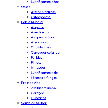
Lubrificantes olhos
Ossos
Artrite e artrose
Osteoporose
Pele e Mucosa
Alopecia
Anestésicos
Antiparasitário
Assaduras
Cicatrizantes
Clareador cutaneo
Feridas
Fimose
Irritações
Lubrificantes pele
Micoses e fungos
Pressão Alta
Antihipertensivo
Coração
Diuréticos
Saúde da Mulher