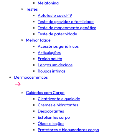
Melatonina
Testes
Autoteste covid-19
Teste de gravidez e fertilidade
Teste de mapeamento genético
Teste de paternidade
Melhor Idade
Acessórios geriátricos
Articulações
Fralda adulto
Lenços umidecidos
Roupas íntimas
Dermocosméticos
Cuidados com Corpo
Cicatrizante e queloide
Cremes e hidratantes
Desodorantes
Esfoliantes corpo
Óleos e loções
Protetores e bloqueadores corpo