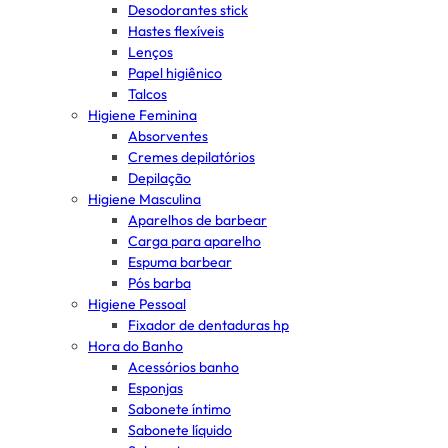
Desodorantes stick
Hastes flexíveis
Lenços
Papel higiênico
Talcos
Higiene Feminina
Absorventes
Cremes depilatórios
Depilação
Higiene Masculina
Aparelhos de barbear
Carga para aparelho
Espuma barbear
Pós barba
Higiene Pessoal
Fixador de dentaduras hp
Hora do Banho
Acessórios banho
Esponjas
Sabonete íntimo
Sabonete líquido