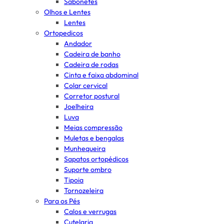
Sabonetes
Olhos e Lentes
Lentes
Ortopedicos
Andador
Cadeira de banho
Cadeira de rodas
Cinta e faixa abdominal
Colar cervical
Corretor postural
Joelheira
Luva
Meias compressão
Muletas e bengalas
Munhequeira
Sapatos ortopédicos
Suporte ombro
Tipoia
Tornozeleira
Para os Pés
Calos e verrugas
Cutelaria