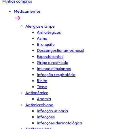
Minhas compras
Medicamentos
Alergias e Gripe
Antialérgicos
Asma
Bronquite
Descongestionantes nasal
Expectorantes
Gripe e resfriado
Imunoestimulantes
Infecção respiratória
Rinite
Tosse
Antianêmico
Anemia
Antimicrobiano
Infecção urinária
Infecções
Infecções dermatológica