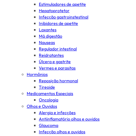
Estimuladores de apetite
Hepatoprotetor
Infecção gastroinstestinal
Inibidores de apetite
Laxantes
Má digestão
Nauseas
Regulador intestinal
Reidratantes
Úlcera e gastrite
Vermes e parasitas
Hormônios
Reposição hormonal
Tireoide
Medicamentos Especiais
Oncologia
Olhos e Ouvidos
Alergia e infecções
Antiinflamatório olhos e ouvidos
Glaucoma
Infecção olhos e ouvidos