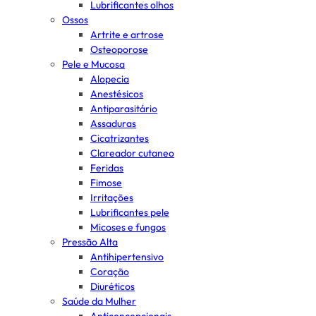
Lubrificantes olhos
Ossos
Artrite e artrose
Osteoporose
Pele e Mucosa
Alopecia
Anestésicos
Antiparasitário
Assaduras
Cicatrizantes
Clareador cutaneo
Feridas
Fimose
Irritações
Lubrificantes pele
Micoses e fungos
Pressão Alta
Antihipertensivo
Coração
Diuréticos
Saúde da Mulher