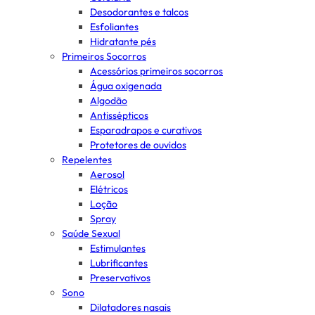
Desodorantes e talcos
Esfoliantes
Hidratante pés
Primeiros Socorros
Acessórios primeiros socorros
Água oxigenada
Algodão
Antissépticos
Esparadrapos e curativos
Protetores de ouvidos
Repelentes
Aerosol
Elétricos
Loção
Spray
Saúde Sexual
Estimulantes
Lubrificantes
Preservativos
Sono
Dilatadores nasais