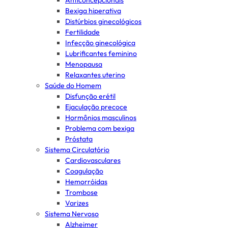
Anticoncepcionais
Bexiga hiperativa
Distúrbios ginecológicos
Fertilidade
Infecção ginecológica
Lubrificantes feminino
Menopausa
Relaxantes uterino
Saúde do Homem
Disfunção erétil
Ejaculação precoce
Hormônios masculinos
Problema com bexiga
Próstata
Sistema Circulatório
Cardiovasculares
Coagulação
Hemorróidas
Trombose
Varizes
Sistema Nervoso
Alzheimer