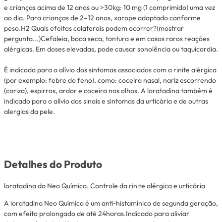
e crianças acima de 12 anos ou >30kg: 10 mg (1 comprimido) uma vez
ao dia. Para crianças de 2–12 anos, xarope adaptado conforme
peso.H2 Quais efeitos colaterais podem ocorrer?(mostrar
pergunta...)Cefaleia, boca seca, tontura e em casos raros reações
alérgicas. Em doses elevadas, pode causar sonolência ou taquicardia.
É indicada para o alívio dos sintomas associados com a rinite alérgica
(por exemplo: febre do feno), como: coceira nasal, nariz escorrendo
(coriza), espirros, ardor e coceira nos olhos. A loratadina também é
indicado para o alívio dos sinais e sintomas da urticária e de outras
alergias da pele.
Detalhes do Produto
loratadina da Neo Química. Controle da rinite alérgica e urticária
A loratadina Neo Química é um anti‑histamínico de segunda geração,
com efeito prolongado de até 24horas.Indicado para aliviar