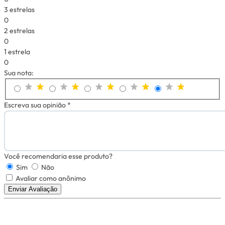
3 estrelas
0
2 estrelas
0
1 estrela
0
Sua nota:
Escreva sua opinião *
Você recomendaria esse produto?
Sim
Não
Avaliar como anônimo
Enviar Avaliação