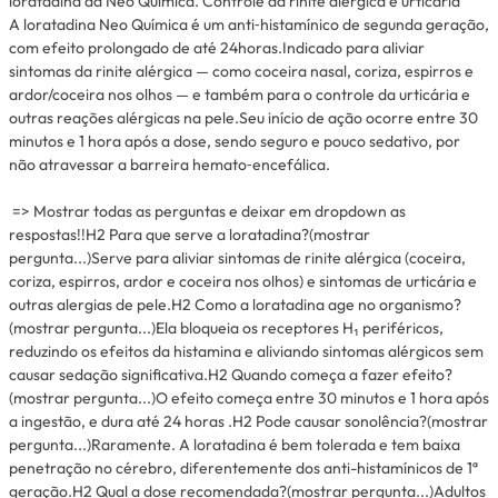
loratadina da Neo Química. Controle da rinite alérgica e urticária
A loratadina Neo Química é um anti‑histamínico de segunda geração,
com efeito prolongado de até 24horas.Indicado para aliviar
sintomas da rinite alérgica — como coceira nasal, coriza, espirros e
ardor/coceira nos olhos — e também para o controle da urticária e
outras reações alérgicas na pele.Seu início de ação ocorre entre 30
minutos e 1 hora após a dose, sendo seguro e pouco sedativo, por
não atravessar a barreira hemato‑encefálica.
=> Mostrar todas as perguntas e deixar em dropdown as
respostas!!H2 Para que serve a loratadina?(mostrar
pergunta...)Serve para aliviar sintomas de rinite alérgica (coceira,
coriza, espirros, ardor e coceira nos olhos) e sintomas de urticária e
outras alergias de pele.H2 Como a loratadina age no organismo?
(mostrar pergunta...)Ela bloqueia os receptores H₁ periféricos,
reduzindo os efeitos da histamina e aliviando sintomas alérgicos sem
causar sedação significativa.H2 Quando começa a fazer efeito?
(mostrar pergunta...)O efeito começa entre 30 minutos e 1 hora após
a ingestão, e dura até 24 horas .H2 Pode causar sonolência?(mostrar
pergunta...)Raramente. A loratadina é bem tolerada e tem baixa
penetração no cérebro, diferentemente dos anti-histamínicos de 1ª
geração.H2 Qual a dose recomendada?(mostrar pergunta...)Adultos