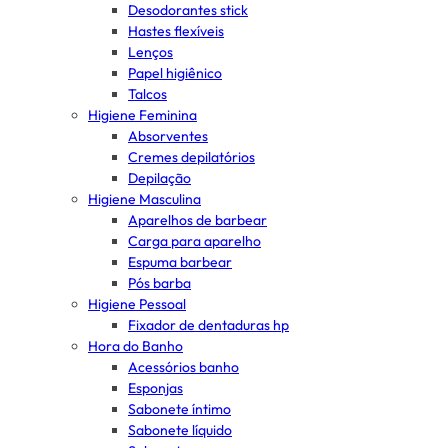
Desodorantes stick
Hastes flexíveis
Lenços
Papel higiênico
Talcos
Higiene Feminina
Absorventes
Cremes depilatórios
Depilação
Higiene Masculina
Aparelhos de barbear
Carga para aparelho
Espuma barbear
Pós barba
Higiene Pessoal
Fixador de dentaduras hp
Hora do Banho
Acessórios banho
Esponjas
Sabonete íntimo
Sabonete líquido