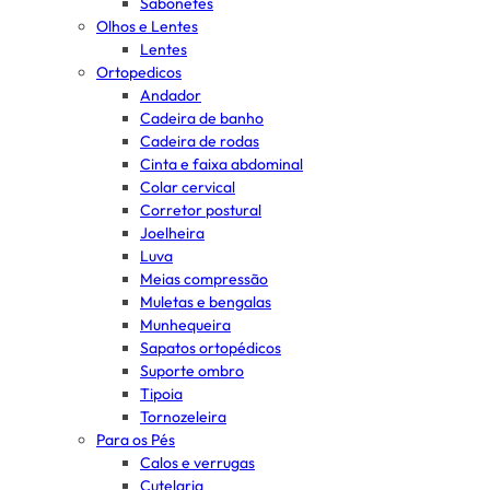
Sabonetes
Olhos e Lentes
Lentes
Ortopedicos
Andador
Cadeira de banho
Cadeira de rodas
Cinta e faixa abdominal
Colar cervical
Corretor postural
Joelheira
Luva
Meias compressão
Muletas e bengalas
Munhequeira
Sapatos ortopédicos
Suporte ombro
Tipoia
Tornozeleira
Para os Pés
Calos e verrugas
Cutelaria