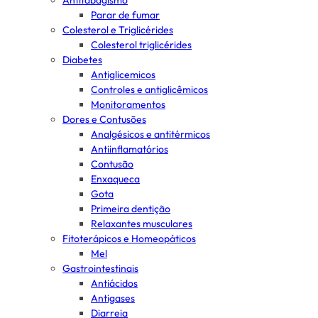
Antitabagismo
Parar de fumar
Colesterol e Triglicérides
Colesterol triglicérides
Diabetes
Antiglicemicos
Controles e antiglicêmicos
Monitoramentos
Dores e Contusões
Analgésicos e antitérmicos
Antiinflamatórios
Contusão
Enxaqueca
Gota
Primeira dentição
Relaxantes musculares
Fitoterápicos e Homeopáticos
Mel
Gastrointestinais
Antiácidos
Antigases
Diarreia