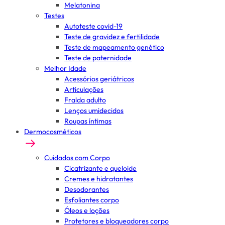
Melatonina
Testes
Autoteste covid-19
Teste de gravidez e fertilidade
Teste de mapeamento genético
Teste de paternidade
Melhor Idade
Acessórios geriátricos
Articulações
Fralda adulto
Lenços umidecidos
Roupas íntimas
Dermocosméticos
Cuidados com Corpo
Cicatrizante e queloide
Cremes e hidratantes
Desodorantes
Esfoliantes corpo
Óleos e loções
Protetores e bloqueadores corpo