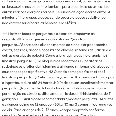
sintomas da rinite alérgica — como coceira nasal, coriza, espirros e
ardor/coceira nos olhos — e também para o controle da urticária e
outras reações alérgicas na pele.Seu início de ação ocorre entre 30
minutos e 1 hora após a dose, sendo seguro e pouco sedativo, por
não atravessar a barreira hemato‑encefálica.
=> Mostrar todas as perguntas e deixar em dropdown as
respostas!!H2 Para que serve a loratadina?(mostrar
pergunta...)Serve para aliviar sintomas de rinite alérgica (coceira,
coriza, espirros, ardor e coceira nos olhos) e sintomas de urticária e
outras alergias de pele.H2 Como a loratadina age no organismo?
(mostrar pergunta...)Ela bloqueia os receptores H₁ periféricos,
reduzindo os efeitos da histamina e aliviando sintomas alérgicos sem
causar sedação significativa.H2 Quando começa a fazer efeito?
(mostrar pergunta...)O efeito começa entre 30 minutos e 1 hora após
a ingestão, e dura até 24 horas .H2 Pode causar sonolência?(mostrar
pergunta...)Raramente. A loratadina é bem tolerada e tem baixa
penetração no cérebro, diferentemente dos anti-histamínicos de 1ª
geração.H2 Qual a dose recomendada?(mostrar pergunta...)Adultos
e crianças acima de 12 anos ou >30kg: 10 mg (1 comprimido) uma vez
ao dia. Para crianças de 2–12 anos, xarope adaptado conforme
peso.H2 Quais efeitos colaterais podem ocorrer?(mostrar