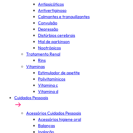
Antipsicóticos
Antivertiginoso
Calmantes e tranquilizantes
Convulsão
Depressão
Distúrbios cerebrais
Mal de parkinson
Nootrópicos
Tratamento Renal
Rins
Vitaminas
Estimulador de apetite
Polivitamínicos
Vitamina c
Vitamina d
Cuidados Pessoais
Acessórios Cuidados Pessoais
Acessórios higiene oral
Balanças
Inalação