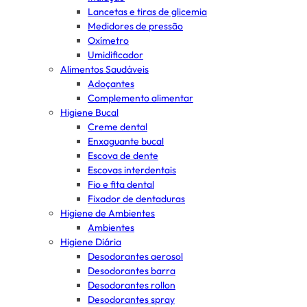
Lancetas e tiras de glicemia
Medidores de pressão
Oxímetro
Umidificador
Alimentos Saudáveis
Adoçantes
Complemento alimentar
Higiene Bucal
Creme dental
Enxaguante bucal
Escova de dente
Escovas interdentais
Fio e fita dental
Fixador de dentaduras
Higiene de Ambientes
Ambientes
Higiene Diária
Desodorantes aerosol
Desodorantes barra
Desodorantes rollon
Desodorantes spray