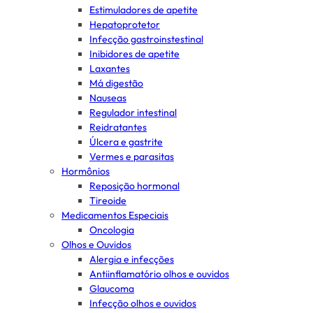
Estimuladores de apetite
Hepatoprotetor
Infecção gastroinstestinal
Inibidores de apetite
Laxantes
Má digestão
Nauseas
Regulador intestinal
Reidratantes
Úlcera e gastrite
Vermes e parasitas
Hormônios
Reposição hormonal
Tireoide
Medicamentos Especiais
Oncologia
Olhos e Ouvidos
Alergia e infecções
Antiinflamatório olhos e ouvidos
Glaucoma
Infecção olhos e ouvidos