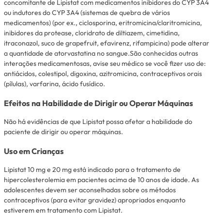
concomitante de Lipistat com medicamentos inibidores do CYP 3A4
ou indutores do CYP 3A4 (sistemas de quebra de vários
medicamentos) (por ex., ciclosporina, eritromicina/claritromicina,
inibidores da protease, cloridrato de diltiazem, cimetidina,
itraconazol, suco de
grapefruit
, efavirenz, rifampicina) pode alterar
a quantidade de atorvastatina no sangue.São conhecidas outras
interações medicamentosas, avise seu médico se você fizer uso de:
antiácidos, colestipol, digoxina, azitromicina, contraceptivos orais
(pílulas), varfarina, ácido fusídico.
Efeitos na Habilidade de Dirigir ou Operar Máquinas
Não há evidências de que Lipistat possa afetar a habilidade do
paciente de dirigir ou operar máquinas.
Uso em Crianças
Lipistat 10 mg e 20 mg está indicado para o tratamento de
hipercolesterolemia em pacientes acima de 10 anos de idade. As
adolescentes devem ser aconselhadas sobre os métodos
contraceptivos (para evitar gravidez) apropriados enquanto
estiverem em tratamento com Lipistat.