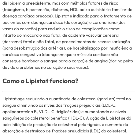
dislipidemia preexistente, mas com múltiplos fatores de risco
(tabagismo, hipertensão, diabetes, HDL baixo ou história familiar de
doença cardíaca precoce). Lipistat é indicado para o tratamento de
pacientes com doença cardíaca (do coração) e coronariana (dos
vasos do coração) para reduzir o risco de complicações como:
infarto do miocárdio não fatal, de acidente vascular cerebral
(derrame) fatal e não fatal, de procedimentos de revascularização
(para desobstrução das artérias), de hospitalização por insuficiência
cardíaca congestiva (doença em que o músculo cardíaco não
consegue bombear o sangue para o corpo) e de angina (dor no peito
devido a problemas no coração e seus vasos).
Como o Lipistat funciona?
Lipistat age reduzindo a quantidade de colesterol (gordura) total no
sangue diminuindo os níveis das frações prejudiciais (LDL-C,
apolipoproteína B, VLDL-C, triglicérides) e aumentando os níveis
sanguíneos do colesterol benéfico (HDL-C). A ação de Lipistat se dá
pela inibição de produção de colesterol pelo fígado, e aumento da
absorção e destruição de frações prejudiciais (LDL) do colesterol.