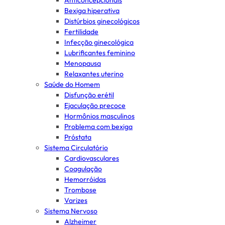
Anticoncepcionais
Bexiga hiperativa
Distúrbios ginecológicos
Fertilidade
Infecção ginecológica
Lubrificantes feminino
Menopausa
Relaxantes uterino
Saúde do Homem
Disfunção erétil
Ejaculação precoce
Hormônios masculinos
Problema com bexiga
Próstata
Sistema Circulatório
Cardiovasculares
Coagulação
Hemorróidas
Trombose
Varizes
Sistema Nervoso
Alzheimer