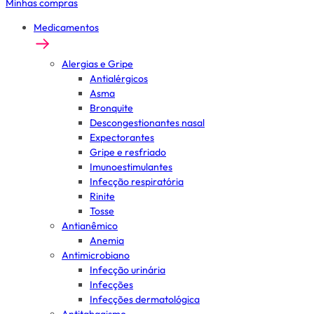
Minhas compras
Medicamentos
Alergias e Gripe
Antialérgicos
Asma
Bronquite
Descongestionantes nasal
Expectorantes
Gripe e resfriado
Imunoestimulantes
Infecção respiratória
Rinite
Tosse
Antianêmico
Anemia
Antimicrobiano
Infecção urinária
Infecções
Infecções dermatológica