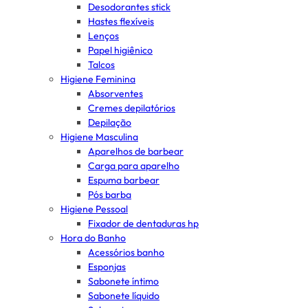
Desodorantes stick
Hastes flexíveis
Lenços
Papel higiênico
Talcos
Higiene Feminina
Absorventes
Cremes depilatórios
Depilação
Higiene Masculina
Aparelhos de barbear
Carga para aparelho
Espuma barbear
Pós barba
Higiene Pessoal
Fixador de dentaduras hp
Hora do Banho
Acessórios banho
Esponjas
Sabonete íntimo
Sabonete líquido