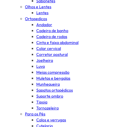
Sabonetes
Olhos e Lentes
Lentes
Ortopedicos
Andador
Cadeira de banho
Cadeira de rodas
Cinta e faixa abdominal
Colar cervical
Corretor postural
Joelheira
Luva
Meias compressão
Muletas e bengalas
Munhequeira
Sapatos ortopédicos
Suporte ombro
Tipoia
Tornozeleira
Para os Pés
Calos e verrugas
Cutelaria