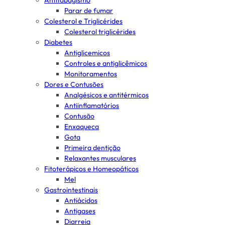
Antitabagismo
Parar de fumar
Colesterol e Triglicérides
Colesterol triglicérides
Diabetes
Antiglicemicos
Controles e antiglicêmicos
Monitoramentos
Dores e Contusões
Analgésicos e antitérmicos
Antiinflamatórios
Contusão
Enxaqueca
Gota
Primeira dentição
Relaxantes musculares
Fitoterápicos e Homeopáticos
Mel
Gastrointestinais
Antiácidos
Antigases
Diarreia