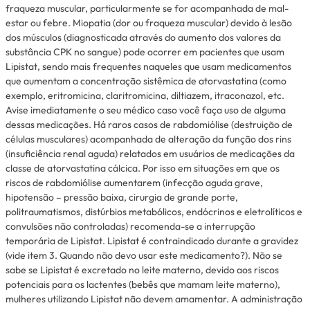
fraqueza muscular, particularmente se for acompanhada de mal-
estar ou febre. Miopatia (dor ou fraqueza muscular) devido à lesão
dos músculos (diagnosticada através do aumento dos valores da
substância CPK no sangue) pode ocorrer em pacientes que usam
Lipistat, sendo mais frequentes naqueles que usam medicamentos
que aumentam a concentração sistêmica de atorvastatina (como
exemplo, eritromicina, claritromicina, diltiazem, itraconazol, etc.
Avise imediatamente o seu médico caso você faça uso de alguma
dessas medicações. Há raros casos de rabdomiólise (destruição de
células musculares) acompanhada de alteração da função dos rins
(insuficiência renal aguda) relatados em usuários de medicações da
classe de atorvastatina cálcica. Por isso em situações em que os
riscos de rabdomiólise aumentarem (infecção aguda grave,
hipotensão – pressão baixa, cirurgia de grande porte,
politraumatismos, distúrbios metabólicos, endócrinos e eletrolíticos e
convulsões não controladas) recomenda-se a interrupção
temporária de Lipistat. Lipistat é contraindicado durante a gravidez
(vide item 3. Quando não devo usar este medicamento?). Não se
sabe se Lipistat é excretado no leite materno, devido aos riscos
potenciais para os lactentes (bebês que mamam leite materno),
mulheres utilizando Lipistat não devem amamentar. A administração