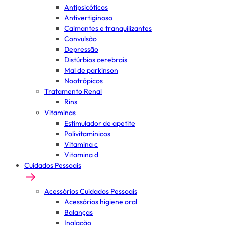
Antipsicóticos
Antivertiginoso
Calmantes e tranquilizantes
Convulsão
Depressão
Distúrbios cerebrais
Mal de parkinson
Nootrópicos
Tratamento Renal
Rins
Vitaminas
Estimulador de apetite
Polivitamínicos
Vitamina c
Vitamina d
Cuidados Pessoais
Acessórios Cuidados Pessoais
Acessórios higiene oral
Balanças
Inalação