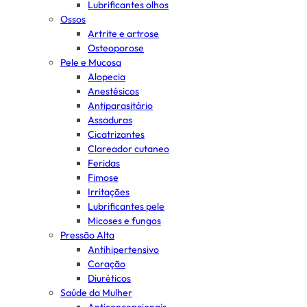
Lubrificantes olhos
Ossos
Artrite e artrose
Osteoporose
Pele e Mucosa
Alopecia
Anestésicos
Antiparasitário
Assaduras
Cicatrizantes
Clareador cutaneo
Feridas
Fimose
Irritações
Lubrificantes pele
Micoses e fungos
Pressão Alta
Antihipertensivo
Coração
Diuréticos
Saúde da Mulher