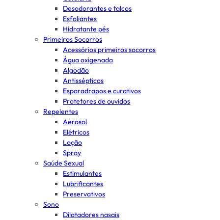
Desodorantes e talcos
Esfoliantes
Hidratante pés
Primeiros Socorros
Acessórios primeiros socorros
Água oxigenada
Algodão
Antissépticos
Esparadrapos e curativos
Protetores de ouvidos
Repelentes
Aerosol
Elétricos
Loção
Spray
Saúde Sexual
Estimulantes
Lubrificantes
Preservativos
Sono
Dilatadores nasais