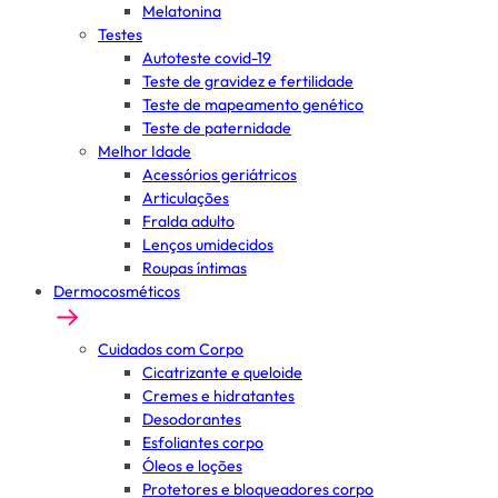
Melatonina
Testes
Autoteste covid-19
Teste de gravidez e fertilidade
Teste de mapeamento genético
Teste de paternidade
Melhor Idade
Acessórios geriátricos
Articulações
Fralda adulto
Lenços umidecidos
Roupas íntimas
Dermocosméticos
Cuidados com Corpo
Cicatrizante e queloide
Cremes e hidratantes
Desodorantes
Esfoliantes corpo
Óleos e loções
Protetores e bloqueadores corpo