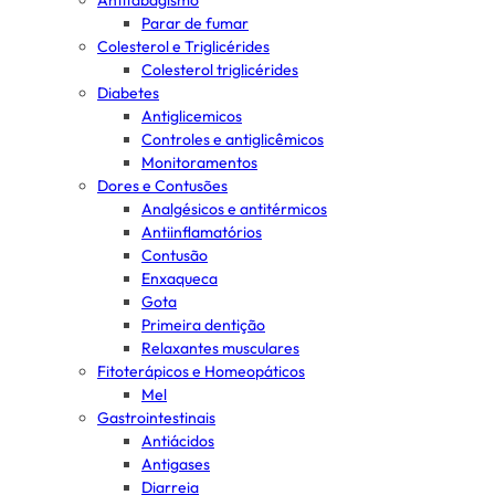
Antitabagismo
Parar de fumar
Colesterol e Triglicérides
Colesterol triglicérides
Diabetes
Antiglicemicos
Controles e antiglicêmicos
Monitoramentos
Dores e Contusões
Analgésicos e antitérmicos
Antiinflamatórios
Contusão
Enxaqueca
Gota
Primeira dentição
Relaxantes musculares
Fitoterápicos e Homeopáticos
Mel
Gastrointestinais
Antiácidos
Antigases
Diarreia