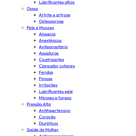
Lubrificantes olhos
Ossos
Artrite e artrose
Osteoporose
Pele e Mucosa
Alopecia
Anestésicos
Antiparasitário
Assaduras
Cicatrizantes
Clareador cutaneo
Feridas
Fimose
Irritações
Lubrificantes pele
Micoses e fungos
Pressão Alta
Antihipertensivo
Coração
Diuréticos
Saúde da Mulher