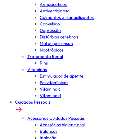
Antipsicóticos
Antivertiginoso
Calmantes e tranquilizantes
Convulsão
Depressão
Distúrbios cerebrais
Mal de parkinson
Nootrópicos
Tratamento Renal
Rins
Vitaminas
Estimulador de apetite
Polivitamínicos
Vitamina c
Vitamina d
Cuidados Pessoais
Acessórios Cuidados Pessoais
Acessórios higiene oral
Balanças
Inalação