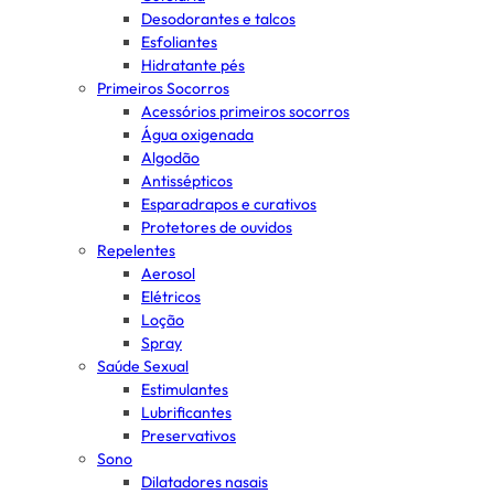
Desodorantes e talcos
Esfoliantes
Hidratante pés
Primeiros Socorros
Acessórios primeiros socorros
Água oxigenada
Algodão
Antissépticos
Esparadrapos e curativos
Protetores de ouvidos
Repelentes
Aerosol
Elétricos
Loção
Spray
Saúde Sexual
Estimulantes
Lubrificantes
Preservativos
Sono
Dilatadores nasais