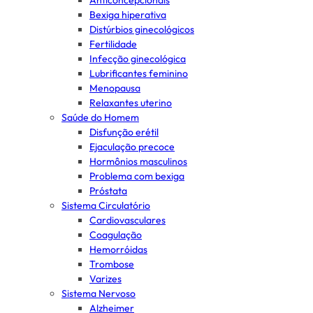
Anticoncepcionais
Bexiga hiperativa
Distúrbios ginecológicos
Fertilidade
Infecção ginecológica
Lubrificantes feminino
Menopausa
Relaxantes uterino
Saúde do Homem
Disfunção erétil
Ejaculação precoce
Hormônios masculinos
Problema com bexiga
Próstata
Sistema Circulatório
Cardiovasculares
Coagulação
Hemorróidas
Trombose
Varizes
Sistema Nervoso
Alzheimer