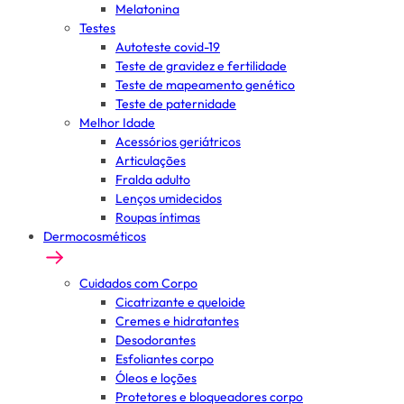
Melatonina
Testes
Autoteste covid-19
Teste de gravidez e fertilidade
Teste de mapeamento genético
Teste de paternidade
Melhor Idade
Acessórios geriátricos
Articulações
Fralda adulto
Lenços umidecidos
Roupas íntimas
Dermocosméticos
Cuidados com Corpo
Cicatrizante e queloide
Cremes e hidratantes
Desodorantes
Esfoliantes corpo
Óleos e loções
Protetores e bloqueadores corpo