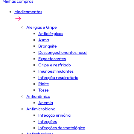
Minhas compras
Medicamentos
Alergias e Gripe
Antialérgicos
Asma
Bronquite
Descongestionantes nasal
Expectorantes
Gripe e resfriado
Imunoestimulantes
Infecção respiratória
Rinite
Tosse
Antianêmico
Anemia
Antimicrobiano
Infecção urinária
Infecções
Infecções dermatológica