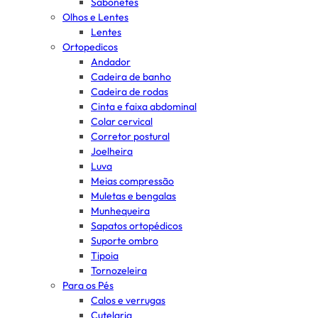
Sabonetes
Olhos e Lentes
Lentes
Ortopedicos
Andador
Cadeira de banho
Cadeira de rodas
Cinta e faixa abdominal
Colar cervical
Corretor postural
Joelheira
Luva
Meias compressão
Muletas e bengalas
Munhequeira
Sapatos ortopédicos
Suporte ombro
Tipoia
Tornozeleira
Para os Pés
Calos e verrugas
Cutelaria