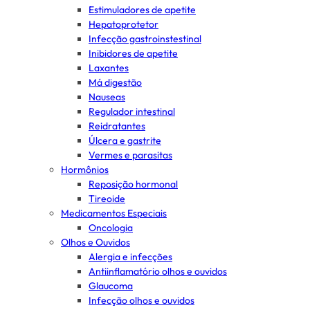
Estimuladores de apetite
Hepatoprotetor
Infecção gastroinstestinal
Inibidores de apetite
Laxantes
Má digestão
Nauseas
Regulador intestinal
Reidratantes
Úlcera e gastrite
Vermes e parasitas
Hormônios
Reposição hormonal
Tireoide
Medicamentos Especiais
Oncologia
Olhos e Ouvidos
Alergia e infecções
Antiinflamatório olhos e ouvidos
Glaucoma
Infecção olhos e ouvidos