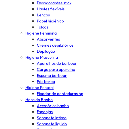
Desodorantes stick
Hastes flexíveis
Lenços
Papel higiênico
Talcos
Higiene Feminina
Absorventes
Cremes depilatórios
Depilação
Higiene Masculina
Aparelhos de barbear
Carga para aparelho
Espuma barbear
Pós barba
Higiene Pessoal
Fixador de dentaduras hp
Hora do Banho
Acessórios banho
Esponjas
Sabonete íntimo
Sabonete líquido