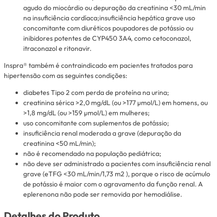
agudo do miocárdio ou depuração da creatinina <30 mL/min
na insuficiência cardíaca;insuficiência hepática grave uso
concomitante com diuréticos poupadores de potássio ou
inibidores potentes de CYP450 3A4, como cetoconazol,
itraconazol e ritonavir.
Inspra® também é contraindicado em pacientes tratados para
hipertensão com as seguintes condições:
diabetes Tipo 2 com perda de proteína na urina;
creatinina sérica >2,0 mg/dL (ou >177 µmol/L) em homens, ou
>1,8 mg/dL (ou >159 µmol/L) em mulheres;
uso concomitante com suplementos de potássio;
insuficiência renal moderada a grave (depuração da
creatinina <50 mL/min);
não é recomendado na população pediátrica;
não deve ser administrado a pacientes com insuficiência renal
grave (eTFG <30 mL/min/1,73 m2 ), porque o risco de acúmulo
de potássio é maior com o agravamento da função renal. A
eplerenona não pode ser removida por hemodiálise.
Detalhes do Produto