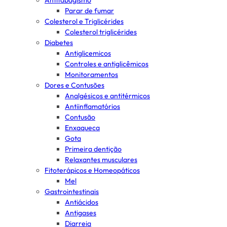
Antitabagismo
Parar de fumar
Colesterol e Triglicérides
Colesterol triglicérides
Diabetes
Antiglicemicos
Controles e antiglicêmicos
Monitoramentos
Dores e Contusões
Analgésicos e antitérmicos
Antiinflamatórios
Contusão
Enxaqueca
Gota
Primeira dentição
Relaxantes musculares
Fitoterápicos e Homeopáticos
Mel
Gastrointestinais
Antiácidos
Antigases
Diarreia