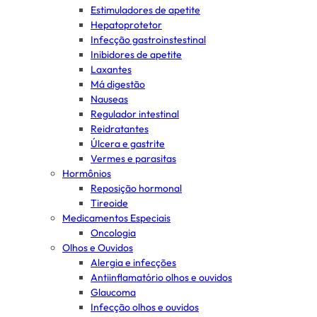
Estimuladores de apetite
Hepatoprotetor
Infecção gastroinstestinal
Inibidores de apetite
Laxantes
Má digestão
Nauseas
Regulador intestinal
Reidratantes
Úlcera e gastrite
Vermes e parasitas
Hormônios
Reposição hormonal
Tireoide
Medicamentos Especiais
Oncologia
Olhos e Ouvidos
Alergia e infecções
Antiinflamatório olhos e ouvidos
Glaucoma
Infecção olhos e ouvidos