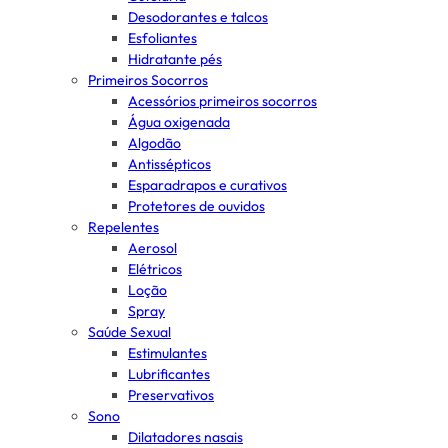
Desodorantes e talcos
Esfoliantes
Hidratante pés
Primeiros Socorros
Acessórios primeiros socorros
Água oxigenada
Algodão
Antissépticos
Esparadrapos e curativos
Protetores de ouvidos
Repelentes
Aerosol
Elétricos
Loção
Spray
Saúde Sexual
Estimulantes
Lubrificantes
Preservativos
Sono
Dilatadores nasais