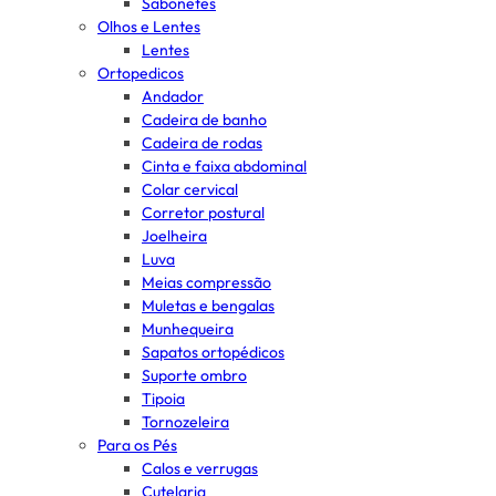
Sabonetes
Olhos e Lentes
Lentes
Ortopedicos
Andador
Cadeira de banho
Cadeira de rodas
Cinta e faixa abdominal
Colar cervical
Corretor postural
Joelheira
Luva
Meias compressão
Muletas e bengalas
Munhequeira
Sapatos ortopédicos
Suporte ombro
Tipoia
Tornozeleira
Para os Pés
Calos e verrugas
Cutelaria