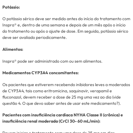
Potássio:
O potássio sérico deve ser medido antes do início do tratamento com
Inspra® e, dentro de uma semana e depois de um mês após o início
do tratamento ou após o ajuste de dose. Em seguida, potássio sérico
deve ser avaliado periodicamente.
Alimentos:
Inspra® pode ser administrado com ou sem alimentos.
Medicamentos CYP3A4 concomitantes:
Os pacientes que estiverem recebendo inibidores leves a moderados
de CYP3A4, tais como eritromicina, saquinavir, verapamil e
fluconazol, devem receber a dose de 25 mg uma vez ao dia (vide
questão 4. O que devo saber antes de usar este medicamento?).
Pacientes com insuficiência cardíaca NYHA Classe II (crônica) e
insuficiência renal moderada (CrCl 30- 60 mL/min):
Devem iniciar o tratamento com uma dose de 25 mg em dias