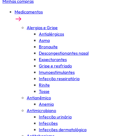
Minhas compras
Medicamentos
Alergias e Gripe
Antialérgicos
Asma
Bronquite
Descongestionantes nasal
Expectorantes
Gripe e resfriado
Imunoestimulantes
Infecção respiratória
Rinite
Tosse
Antianêmico
Anemia
Antimicrobiano
Infecção urinária
Infecções
Infecções dermatológica