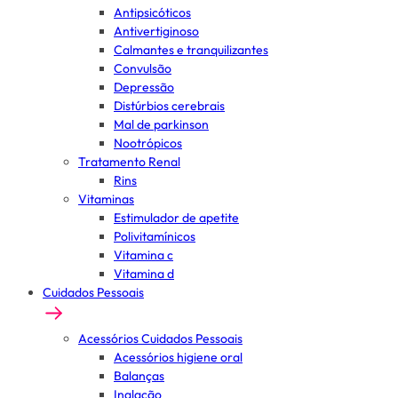
Antipsicóticos
Antivertiginoso
Calmantes e tranquilizantes
Convulsão
Depressão
Distúrbios cerebrais
Mal de parkinson
Nootrópicos
Tratamento Renal
Rins
Vitaminas
Estimulador de apetite
Polivitamínicos
Vitamina c
Vitamina d
Cuidados Pessoais
Acessórios Cuidados Pessoais
Acessórios higiene oral
Balanças
Inalação