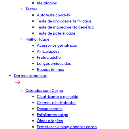
Melatonina
Testes
Autoteste covid-19
Teste de gravidez e fertilidade
Teste de mapeamento genético
Teste de paternidade
Melhor Idade
Acessórios geriátricos
Articulações
Fralda adulto
Lenços umidecidos
Roupas íntimas
Dermocosméticos
Cuidados com Corpo
Cicatrizante e queloide
Cremes e hidratantes
Desodorantes
Esfoliantes corpo
Óleos e loções
Protetores e bloqueadores corpo