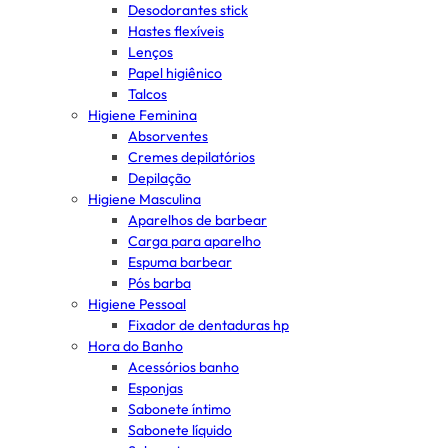
Desodorantes stick
Hastes flexíveis
Lenços
Papel higiênico
Talcos
Higiene Feminina
Absorventes
Cremes depilatórios
Depilação
Higiene Masculina
Aparelhos de barbear
Carga para aparelho
Espuma barbear
Pós barba
Higiene Pessoal
Fixador de dentaduras hp
Hora do Banho
Acessórios banho
Esponjas
Sabonete íntimo
Sabonete líquido