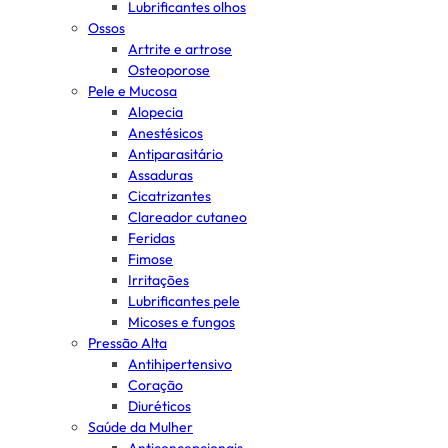
Lubrificantes olhos
Ossos
Artrite e artrose
Osteoporose
Pele e Mucosa
Alopecia
Anestésicos
Antiparasitário
Assaduras
Cicatrizantes
Clareador cutaneo
Feridas
Fimose
Irritações
Lubrificantes pele
Micoses e fungos
Pressão Alta
Antihipertensivo
Coração
Diuréticos
Saúde da Mulher