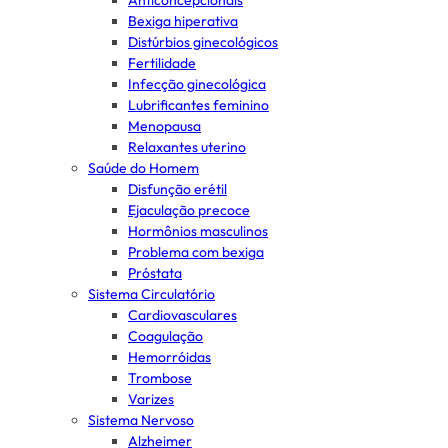
Anticoncepcionais
Bexiga hiperativa
Distúrbios ginecológicos
Fertilidade
Infecção ginecológica
Lubrificantes feminino
Menopausa
Relaxantes uterino
Saúde do Homem
Disfunção erétil
Ejaculação precoce
Hormônios masculinos
Problema com bexiga
Próstata
Sistema Circulatório
Cardiovasculares
Coagulação
Hemorróidas
Trombose
Varizes
Sistema Nervoso
Alzheimer