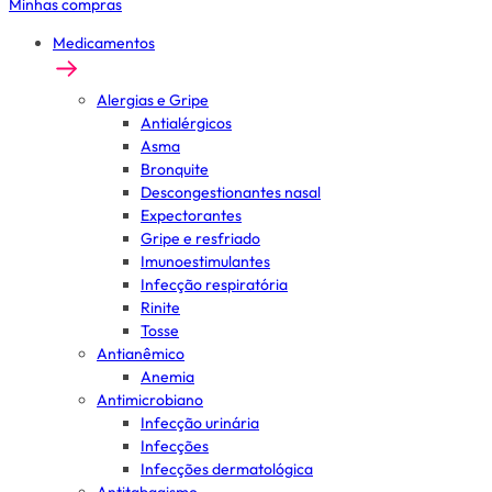
Minhas compras
Medicamentos
Alergias e Gripe
Antialérgicos
Asma
Bronquite
Descongestionantes nasal
Expectorantes
Gripe e resfriado
Imunoestimulantes
Infecção respiratória
Rinite
Tosse
Antianêmico
Anemia
Antimicrobiano
Infecção urinária
Infecções
Infecções dermatológica