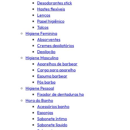
Desodorantes stick
Hastes flexíveis
Lenços
Papel higiênico
Talcos
Higiene Feminina
Absorventes
Cremes depilatórios
Depilação
Higiene Masculina
Aparelhos de barbear
Carga para aparelho
Espuma barbear
Pós barba
Higiene Pessoal
Fixador de dentaduras hp
Hora do Banho
Acessórios banho
Esponjas
Sabonete íntimo
Sabonete líquido