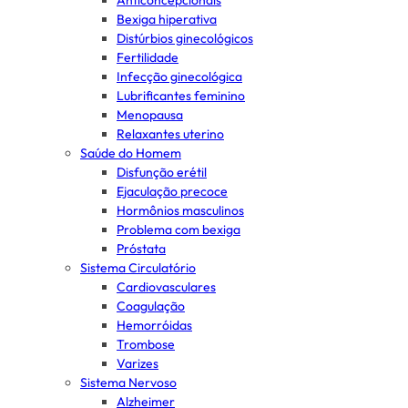
Anticoncepcionais
Bexiga hiperativa
Distúrbios ginecológicos
Fertilidade
Infecção ginecológica
Lubrificantes feminino
Menopausa
Relaxantes uterino
Saúde do Homem
Disfunção erétil
Ejaculação precoce
Hormônios masculinos
Problema com bexiga
Próstata
Sistema Circulatório
Cardiovasculares
Coagulação
Hemorróidas
Trombose
Varizes
Sistema Nervoso
Alzheimer