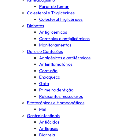
Antitabagismo
Parar de fumar
Colesterol e Triglicérides
Colesterol triglicérides
Diabetes
Antiglicemicos
Controles e antiglicêmicos
Monitoramentos
Dores e Contusões
Analgésicos e antitérmicos
Antiinflamatórios
Contusão
Enxaqueca
Gota
Primeira dentição
Relaxantes musculares
Fitoterápicos e Homeopáticos
Mel
Gastrointestinais
Antiácidos
Antigases
Diarreia