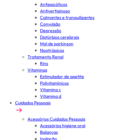
Antipsicóticos
Antivertiginoso
Calmantes e tranquilizantes
Convulsão
Depressão
Distúrbios cerebrais
Mal de parkinson
Nootrópicos
Tratamento Renal
Rins
Vitaminas
Estimulador de apetite
Polivitamínicos
Vitamina c
Vitamina d
Cuidados Pessoais
Acessórios Cuidados Pessoais
Acessórios higiene oral
Balanças
Inalação