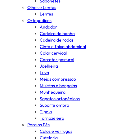
Sabonetes
Olhos e Lentes
Lentes
Ortopedicos
Andador
Cadeira de banho
Cadeira de rodas
Cinta e faixa abdominal
Colar cervical
Corretor postural
Joelheira
Luva
Meias compressão
Muletas e bengalas
Munhequeira
Sapatos ortopédicos
Suporte ombro
Tipoia
Tornozeleira
Para os Pés
Calos e verrugas
Cutelaria