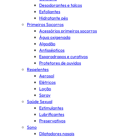
Desodorantes e talcos
Esfoliantes
Hidratante pés
Primeiros Socorros
Acessórios primeiros socorros
Água oxigenada
Algodão
Antissépticos
Esparadrapos e curativos
Protetores de ouvidos
Repelentes
Aerosol
Elétricos
Loção
Spray
Saúde Sexual
Estimulantes
Lubrificantes
Preservativos
Sono
Dilatadores nasais