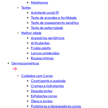
Melatonina
Testes
Autoteste covid-19
Teste de gravidez e fertilidade
Teste de mapeamento genético
Teste de paternidade
Melhor Idade
Acessórios geriátricos
Articulações
Fralda adulto
Lenços umidecidos
Roupas íntimas
Dermocosméticos
Cuidados com Corpo
Cicatrizante e queloide
Cremes e hidratantes
Desodorantes
Esfoliantes corpo
Óleos e loções
Protetores e bloqueadores corpo