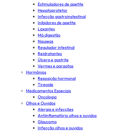
Estimuladores de apetite
Hepatoprotetor
Infecção gastroinstestinal
Inibidores de apetite
Laxantes
Má digestão
Nauseas
Regulador intestinal
Reidratantes
Úlcera e gastrite
Vermes e parasitas
Hormônios
Reposição hormonal
Tireoide
Medicamentos Especiais
Oncologia
Olhos e Ouvidos
Alergia e infecções
Antiinflamatório olhos e ouvidos
Glaucoma
Infecção olhos e ouvidos