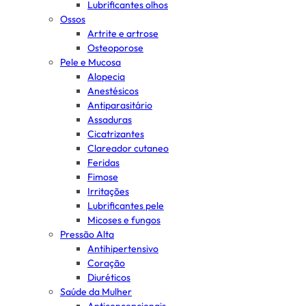
Lubrificantes olhos
Ossos
Artrite e artrose
Osteoporose
Pele e Mucosa
Alopecia
Anestésicos
Antiparasitário
Assaduras
Cicatrizantes
Clareador cutaneo
Feridas
Fimose
Irritações
Lubrificantes pele
Micoses e fungos
Pressão Alta
Antihipertensivo
Coração
Diuréticos
Saúde da Mulher