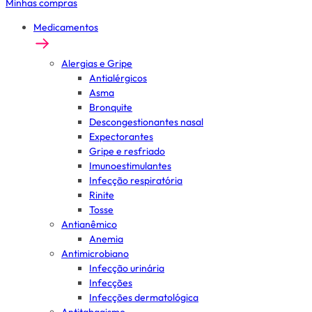
Minhas compras
Medicamentos
Alergias e Gripe
Antialérgicos
Asma
Bronquite
Descongestionantes nasal
Expectorantes
Gripe e resfriado
Imunoestimulantes
Infecção respiratória
Rinite
Tosse
Antianêmico
Anemia
Antimicrobiano
Infecção urinária
Infecções
Infecções dermatológica