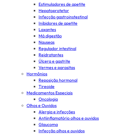
Estimuladores de apetite
Hepatoprotetor
Infecção gastroinstestinal
Inibidores de apetite
Laxantes
Má digestão
Nauseas
Regulador intestinal
Reidratantes
Úlcera e gastrite
Vermes e parasitas
Hormônios
Reposição hormonal
Tireoide
Medicamentos Especiais
Oncologia
Olhos e Ouvidos
Alergia e infecções
Antiinflamatório olhos e ouvidos
Glaucoma
Infecção olhos e ouvidos