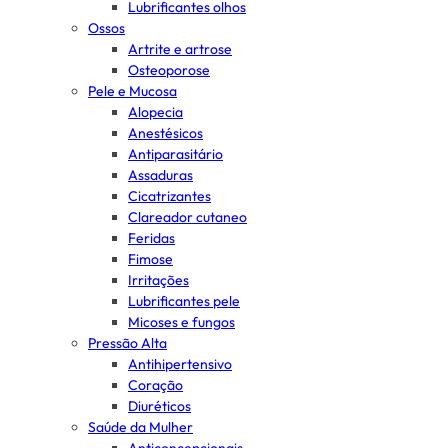
Lubrificantes olhos
Ossos
Artrite e artrose
Osteoporose
Pele e Mucosa
Alopecia
Anestésicos
Antiparasitário
Assaduras
Cicatrizantes
Clareador cutaneo
Feridas
Fimose
Irritações
Lubrificantes pele
Micoses e fungos
Pressão Alta
Antihipertensivo
Coração
Diuréticos
Saúde da Mulher