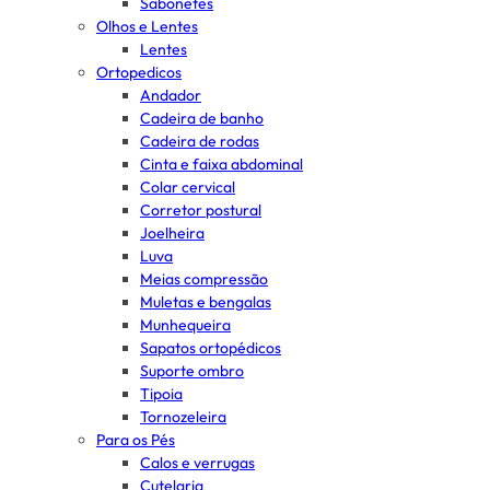
Sabonetes
Olhos e Lentes
Lentes
Ortopedicos
Andador
Cadeira de banho
Cadeira de rodas
Cinta e faixa abdominal
Colar cervical
Corretor postural
Joelheira
Luva
Meias compressão
Muletas e bengalas
Munhequeira
Sapatos ortopédicos
Suporte ombro
Tipoia
Tornozeleira
Para os Pés
Calos e verrugas
Cutelaria