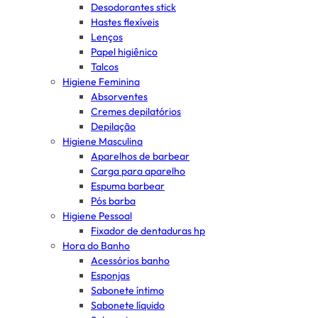
Desodorantes stick
Hastes flexíveis
Lenços
Papel higiênico
Talcos
Higiene Feminina
Absorventes
Cremes depilatórios
Depilação
Higiene Masculina
Aparelhos de barbear
Carga para aparelho
Espuma barbear
Pós barba
Higiene Pessoal
Fixador de dentaduras hp
Hora do Banho
Acessórios banho
Esponjas
Sabonete íntimo
Sabonete líquido