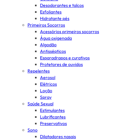
Desodorantes e talcos
Esfoliantes
Hidratante pés
Primeiros Socorros
Acessórios primeiros socorros
Água oxigenada
Algodão
Antissépticos
Esparadrapos e curativos
Protetores de ouvidos
Repelentes
Aerosol
Elétricos
Loção
Spray
Saúde Sexual
Estimulantes
Lubrificantes
Preservativos
Sono
Dilatadores nasais