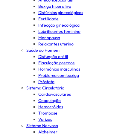
Anticoncepcionais
Bexiga hiperativa
Distúrbios ginecológicos
Fertilidade
Infecção ginecológica
Lubrificantes feminino
Menopausa
Relaxantes uterino
Saúde do Homem
Disfunção erétil
Ejaculação precoce
Hormônios masculinos
Problema com bexiga
Próstata
Sistema Circulatório
Cardiovasculares
Coagulação
Hemorróidas
Trombose
Varizes
Sistema Nervoso
Alzheimer