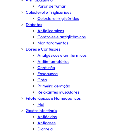
Antitabagismo
Parar de fumar
Colesterol e Triglicérides
Colesterol triglicérides
Diabetes
Antiglicemicos
Controles e antiglicêmicos
Monitoramentos
Dores e Contusões
Analgésicos e antitérmicos
Antiinflamatórios
Contusão
Enxaqueca
Gota
Primeira dentição
Relaxantes musculares
Fitoterápicos e Homeopáticos
Mel
Gastrointestinais
Antiácidos
Antigases
Diarreia