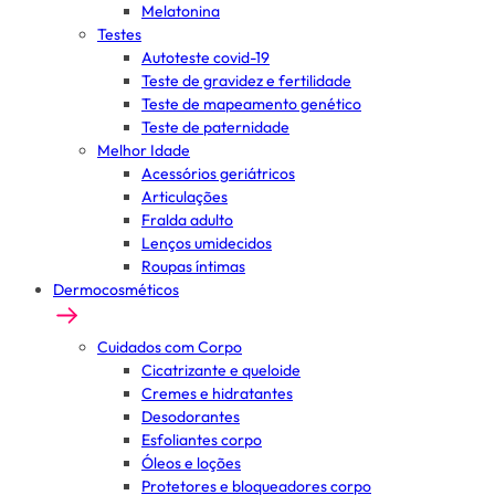
Melatonina
Testes
Autoteste covid-19
Teste de gravidez e fertilidade
Teste de mapeamento genético
Teste de paternidade
Melhor Idade
Acessórios geriátricos
Articulações
Fralda adulto
Lenços umidecidos
Roupas íntimas
Dermocosméticos
Cuidados com Corpo
Cicatrizante e queloide
Cremes e hidratantes
Desodorantes
Esfoliantes corpo
Óleos e loções
Protetores e bloqueadores corpo