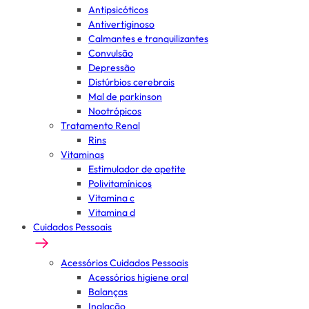
Antipsicóticos
Antivertiginoso
Calmantes e tranquilizantes
Convulsão
Depressão
Distúrbios cerebrais
Mal de parkinson
Nootrópicos
Tratamento Renal
Rins
Vitaminas
Estimulador de apetite
Polivitamínicos
Vitamina c
Vitamina d
Cuidados Pessoais
Acessórios Cuidados Pessoais
Acessórios higiene oral
Balanças
Inalação