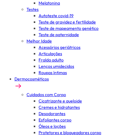
Melatonina
Testes
Autoteste covid-19
Teste de gravidez e fertilidade
Teste de mapeamento genético
Teste de paternidade
Melhor Idade
Acessórios geriátricos
Articulações
Fralda adulto
Lenços umidecidos
Roupas íntimas
Dermocosméticos
Cuidados com Corpo
Cicatrizante e queloide
Cremes e hidratantes
Desodorantes
Esfoliantes corpo
Óleos e loções
Protetores e bloqueadores corpo