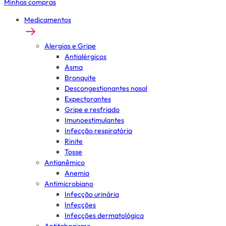
Minhas compras
Medicamentos
Alergias e Gripe
Antialérgicos
Asma
Bronquite
Descongestionantes nasal
Expectorantes
Gripe e resfriado
Imunoestimulantes
Infecção respiratória
Rinite
Tosse
Antianêmico
Anemia
Antimicrobiano
Infecção urinária
Infecções
Infecções dermatológica