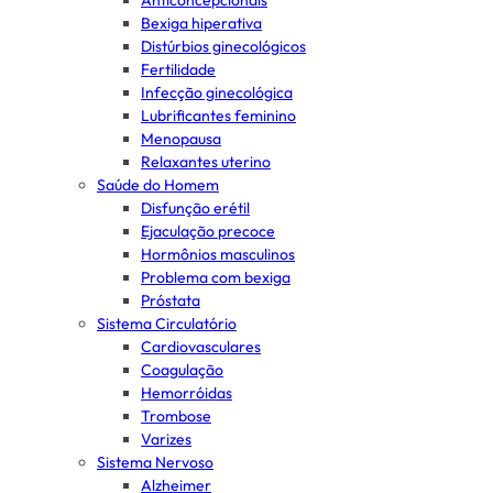
Anticoncepcionais
Bexiga hiperativa
Distúrbios ginecológicos
Fertilidade
Infecção ginecológica
Lubrificantes feminino
Menopausa
Relaxantes uterino
Saúde do Homem
Disfunção erétil
Ejaculação precoce
Hormônios masculinos
Problema com bexiga
Próstata
Sistema Circulatório
Cardiovasculares
Coagulação
Hemorróidas
Trombose
Varizes
Sistema Nervoso
Alzheimer