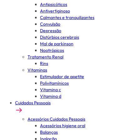
Antipsicóticos
Antivertiginoso
Calmantes e tranquilizantes
Convulsão
Depressão
Distúrbios cerebrais
Mal de parkinson
Nootrópicos
Tratamento Renal
Rins
Vitaminas
Estimulador de apetite
Polivitamínicos
Vitamina c
Vitamina d
Cuidados Pessoais
Acessórios Cuidados Pessoais
Acessórios higiene oral
Balanças
Inalação