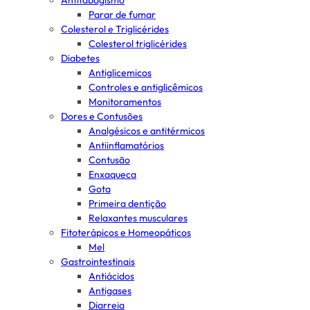
Antitabagismo
Parar de fumar
Colesterol e Triglicérides
Colesterol triglicérides
Diabetes
Antiglicemicos
Controles e antiglicêmicos
Monitoramentos
Dores e Contusões
Analgésicos e antitérmicos
Antiinflamatórios
Contusão
Enxaqueca
Gota
Primeira dentição
Relaxantes musculares
Fitoterápicos e Homeopáticos
Mel
Gastrointestinais
Antiácidos
Antigases
Diarreia