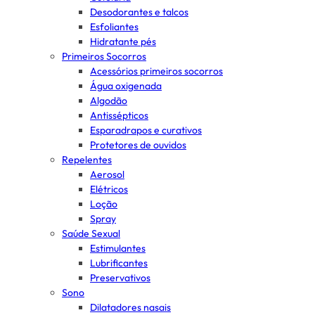
Desodorantes e talcos
Esfoliantes
Hidratante pés
Primeiros Socorros
Acessórios primeiros socorros
Água oxigenada
Algodão
Antissépticos
Esparadrapos e curativos
Protetores de ouvidos
Repelentes
Aerosol
Elétricos
Loção
Spray
Saúde Sexual
Estimulantes
Lubrificantes
Preservativos
Sono
Dilatadores nasais