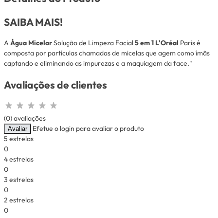
SAIBA MAIS!
A
Água Micelar
Solução de Limpeza Facial
5 em 1 L'Oréal
Paris é
composta por partículas chamadas de micelas que agem como ímãs
captando e eliminando as impurezas e a maquiagem da face."
Avaliações de clientes
(0) avaliações
Efetue o login para avaliar o produto
Avaliar
5 estrelas
0
4 estrelas
0
3 estrelas
0
2 estrelas
0