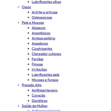
Lubrificantes olhos
Ossos
Artrite e artrose
Osteoporose
Pele e Mucosa
Alopecia
Anestésicos
Antiparasitário
Assaduras
Cicatrizantes
Clareador cutaneo
Feridas
Fimose
Irritações
Lubrificantes pele
Micoses e fungos
Pressão Alta
Antihipertensivo
Coração
Diuréticos
Saúde da Mulher