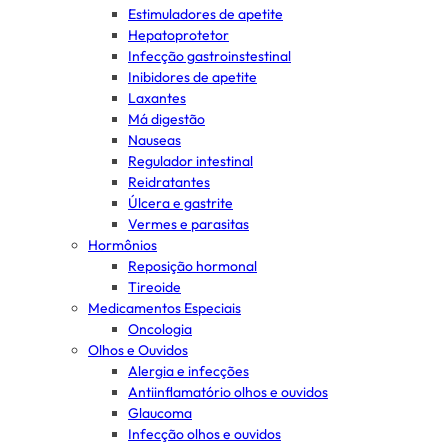
Estimuladores de apetite
Hepatoprotetor
Infecção gastroinstestinal
Inibidores de apetite
Laxantes
Má digestão
Nauseas
Regulador intestinal
Reidratantes
Úlcera e gastrite
Vermes e parasitas
Hormônios
Reposição hormonal
Tireoide
Medicamentos Especiais
Oncologia
Olhos e Ouvidos
Alergia e infecções
Antiinflamatório olhos e ouvidos
Glaucoma
Infecção olhos e ouvidos