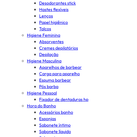
Desodorantes stick
Hastes flexíveis
Lenços
Papel higiênico
Talcos
Higiene Feminina
Absorventes
Cremes depilatórios
Depilação
Higiene Masculina
Aparelhos de barbear
Carga para aparelho
Espuma barbear
Pós barba
Higiene Pessoal
Fixador de dentaduras hp
Hora do Banho
Acessórios banho
Esponjas
Sabonete íntimo
Sabonete líquido