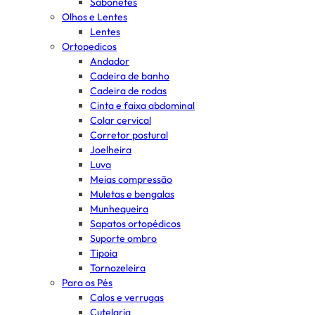
Sabonetes
Olhos e Lentes
Lentes
Ortopedicos
Andador
Cadeira de banho
Cadeira de rodas
Cinta e faixa abdominal
Colar cervical
Corretor postural
Joelheira
Luva
Meias compressão
Muletas e bengalas
Munhequeira
Sapatos ortopédicos
Suporte ombro
Tipoia
Tornozeleira
Para os Pés
Calos e verrugas
Cutelaria