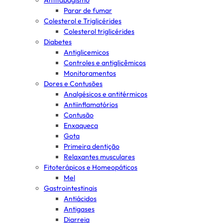
Antitabagismo
Parar de fumar
Colesterol e Triglicérides
Colesterol triglicérides
Diabetes
Antiglicemicos
Controles e antiglicêmicos
Monitoramentos
Dores e Contusões
Analgésicos e antitérmicos
Antiinflamatórios
Contusão
Enxaqueca
Gota
Primeira dentição
Relaxantes musculares
Fitoterápicos e Homeopáticos
Mel
Gastrointestinais
Antiácidos
Antigases
Diarreia