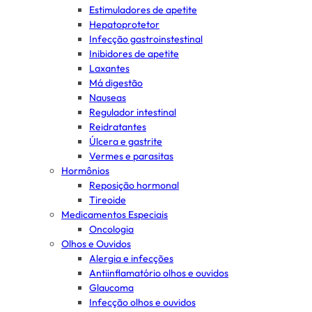
Estimuladores de apetite
Hepatoprotetor
Infecção gastroinstestinal
Inibidores de apetite
Laxantes
Má digestão
Nauseas
Regulador intestinal
Reidratantes
Úlcera e gastrite
Vermes e parasitas
Hormônios
Reposição hormonal
Tireoide
Medicamentos Especiais
Oncologia
Olhos e Ouvidos
Alergia e infecções
Antiinflamatório olhos e ouvidos
Glaucoma
Infecção olhos e ouvidos