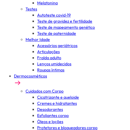
Melatonina
Testes
Autoteste covid-19
Teste de gravidez e fertilidade
Teste de mapeamento genético
Teste de paternidade
Melhor Idade
Acessórios geriátricos
Articulações
Fralda adulto
Lenços umidecidos
Roupas íntimas
Dermocosméticos
Cuidados com Corpo
Cicatrizante e queloide
Cremes e hidratantes
Desodorantes
Esfoliantes corpo
Óleos e loções
Protetores e bloqueadores corpo