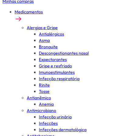
Minhas compras
Medicamentos
Alergias e Gripe
Antialérgicos
Asma
Bronquite
Descongestionantes nasal
Expectorantes
Gripe e resfriado
Imunoestimulantes
Infecção respiratória
Rinite
Tosse
Antianêmico
Anemia
Antimicrobiano
Infecção urinária
Infecções
Infecções dermatológica