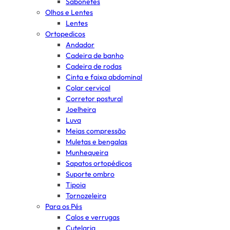
Sabonetes
Olhos e Lentes
Lentes
Ortopedicos
Andador
Cadeira de banho
Cadeira de rodas
Cinta e faixa abdominal
Colar cervical
Corretor postural
Joelheira
Luva
Meias compressão
Muletas e bengalas
Munhequeira
Sapatos ortopédicos
Suporte ombro
Tipoia
Tornozeleira
Para os Pés
Calos e verrugas
Cutelaria