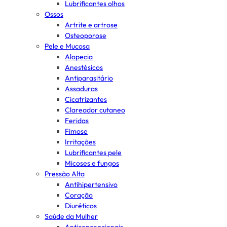
Lubrificantes olhos
Ossos
Artrite e artrose
Osteoporose
Pele e Mucosa
Alopecia
Anestésicos
Antiparasitário
Assaduras
Cicatrizantes
Clareador cutaneo
Feridas
Fimose
Irritações
Lubrificantes pele
Micoses e fungos
Pressão Alta
Antihipertensivo
Coração
Diuréticos
Saúde da Mulher