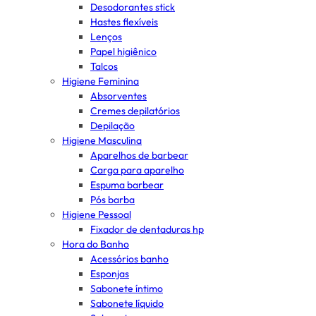
Desodorantes stick
Hastes flexíveis
Lenços
Papel higiênico
Talcos
Higiene Feminina
Absorventes
Cremes depilatórios
Depilação
Higiene Masculina
Aparelhos de barbear
Carga para aparelho
Espuma barbear
Pós barba
Higiene Pessoal
Fixador de dentaduras hp
Hora do Banho
Acessórios banho
Esponjas
Sabonete íntimo
Sabonete líquido