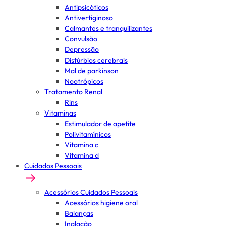
Antipsicóticos
Antivertiginoso
Calmantes e tranquilizantes
Convulsão
Depressão
Distúrbios cerebrais
Mal de parkinson
Nootrópicos
Tratamento Renal
Rins
Vitaminas
Estimulador de apetite
Polivitamínicos
Vitamina c
Vitamina d
Cuidados Pessoais
Acessórios Cuidados Pessoais
Acessórios higiene oral
Balanças
Inalação