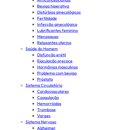
Anticoncepcionais
Bexiga hiperativa
Distúrbios ginecológicos
Fertilidade
Infecção ginecológica
Lubrificantes feminino
Menopausa
Relaxantes uterino
Saúde do Homem
Disfunção erétil
Ejaculação precoce
Hormônios masculinos
Problema com bexiga
Próstata
Sistema Circulatório
Cardiovasculares
Coagulação
Hemorróidas
Trombose
Varizes
Sistema Nervoso
Alzheimer