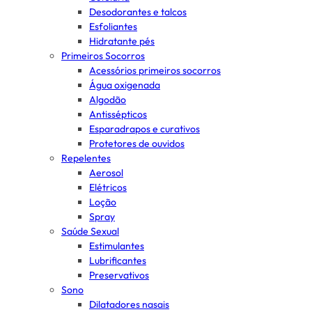
Desodorantes e talcos
Esfoliantes
Hidratante pés
Primeiros Socorros
Acessórios primeiros socorros
Água oxigenada
Algodão
Antissépticos
Esparadrapos e curativos
Protetores de ouvidos
Repelentes
Aerosol
Elétricos
Loção
Spray
Saúde Sexual
Estimulantes
Lubrificantes
Preservativos
Sono
Dilatadores nasais