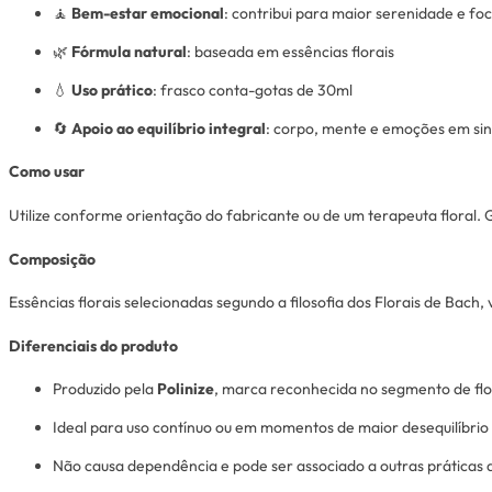
🧘
Bem-estar emocional
: contribui para maior serenidade e fo
🌿
Fórmula natural
: baseada em essências florais
💧
Uso prático
: frasco conta-gotas de 30ml
🔄
Apoio ao equilíbrio integral
: corpo, mente e emoções em sin
Como usar
Utilize conforme orientação do fabricante ou de um terapeuta floral
Composição
Essências florais selecionadas segundo a filosofia dos Florais de Bach,
Diferenciais do produto
Produzido pela
Polinize
, marca reconhecida no segmento de flor
Ideal para uso contínuo ou em momentos de maior desequilíbrio
Não causa dependência e pode ser associado a outras práticas