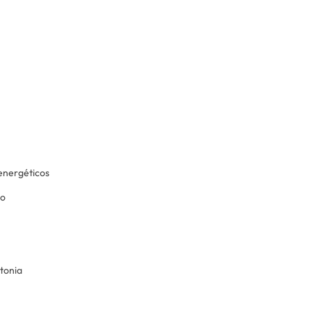
 energéticos
co
tonia