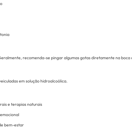
co
tonia
. Geralmente, recomenda-se pingar algumas gotas diretamente na boca o
 veiculadas em solução hidroalcoólica.
ais e terapias naturais
 emocional
 de bem-estar