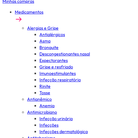
Minhas compras
Medicamentos
Alergias e Gripe
Antialérgicos
Asma
Bronquite
Descongestionantes nasal
Expectorantes
Gripe e resfriado
Imunoestimulantes
Infecção respiratória
Rinite
Tosse
Antianêmico
Anemia
Antimicrobiano
Infecção urinária
Infecções
Infecções dermatológica