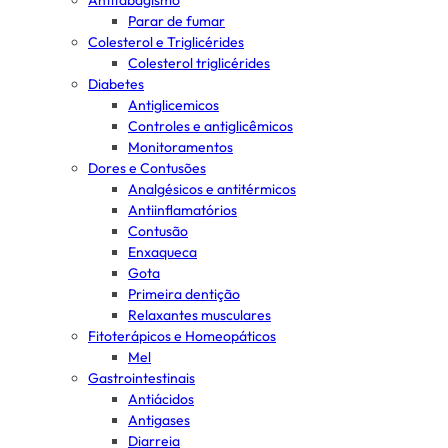
Antitabagismo
Parar de fumar
Colesterol e Triglicérides
Colesterol triglicérides
Diabetes
Antiglicemicos
Controles e antiglicêmicos
Monitoramentos
Dores e Contusões
Analgésicos e antitérmicos
Antiinflamatórios
Contusão
Enxaqueca
Gota
Primeira dentição
Relaxantes musculares
Fitoterápicos e Homeopáticos
Mel
Gastrointestinais
Antiácidos
Antigases
Diarreia