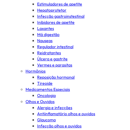
Estimuladores de apetite
Hepatoprotetor
Infecção gastroinstestinal
Inibidores de apetite
Laxantes
Má digestão
Nauseas
Regulador intestinal
Reidratantes
Úlcera e gastrite
Vermes e parasitas
Hormônios
Reposição hormonal
Tireoide
Medicamentos Especiais
Oncologia
Olhos e Ouvidos
Alergia e infecções
Antiinflamatório olhos e ouvidos
Glaucoma
Infecção olhos e ouvidos