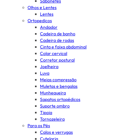
Sabonetes
Olhos e Lentes
Lentes
Ortopedicos
Andador
Cadeira de banho
Cadeira de rodas
Cinta e faixa abdominal
Colar cervical
Corretor postural
Joelheira
Luva
Meias compressão
Muletas e bengalas
Munhequeira
Sapatos ortopédicos
Suporte ombro
Tipoia
Tornozeleira
Para os Pés
Calos e verrugas
Cutelaria