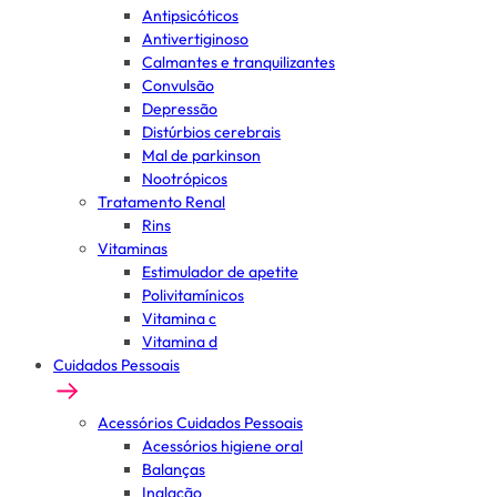
Antipsicóticos
Antivertiginoso
Calmantes e tranquilizantes
Convulsão
Depressão
Distúrbios cerebrais
Mal de parkinson
Nootrópicos
Tratamento Renal
Rins
Vitaminas
Estimulador de apetite
Polivitamínicos
Vitamina c
Vitamina d
Cuidados Pessoais
Acessórios Cuidados Pessoais
Acessórios higiene oral
Balanças
Inalação