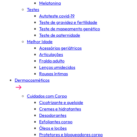
Melatonina
Testes
Autoteste covid-19
Teste de gravidez e fertilidade
Teste de mapeamento genético
Teste de paternidade
Melhor Idade
Acessórios geriátricos
Articulações
Fralda adulto
Lenços umidecidos
Roupas íntimas
Dermocosméticos
Cuidados com Corpo
Cicatrizante e queloide
Cremes e hidratantes
Desodorantes
Esfoliantes corpo
Óleos e loções
Protetores e bloqueadores corpo