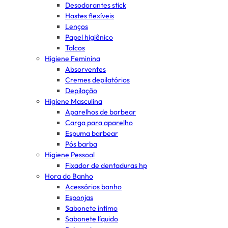
Desodorantes stick
Hastes flexíveis
Lenços
Papel higiênico
Talcos
Higiene Feminina
Absorventes
Cremes depilatórios
Depilação
Higiene Masculina
Aparelhos de barbear
Carga para aparelho
Espuma barbear
Pós barba
Higiene Pessoal
Fixador de dentaduras hp
Hora do Banho
Acessórios banho
Esponjas
Sabonete íntimo
Sabonete líquido