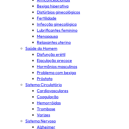
Anticoncepcionais
Bexiga hiperativa
Distúrbios ginecológicos
Fertilidade
Infecção ginecológica
Lubrificantes feminino
Menopausa
Relaxantes uterino
Saúde do Homem
Disfunção erétil
Ejaculação precoce
Hormônios masculinos
Problema com bexiga
Próstata
Sistema Circulatório
Cardiovasculares
Coagulação
Hemorróidas
Trombose
Varizes
Sistema Nervoso
Alzheimer