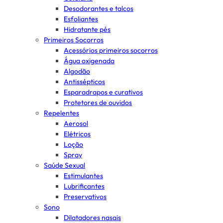
Desodorantes e talcos
Esfoliantes
Hidratante pés
Primeiros Socorros
Acessórios primeiros socorros
Água oxigenada
Algodão
Antissépticos
Esparadrapos e curativos
Protetores de ouvidos
Repelentes
Aerosol
Elétricos
Loção
Spray
Saúde Sexual
Estimulantes
Lubrificantes
Preservativos
Sono
Dilatadores nasais