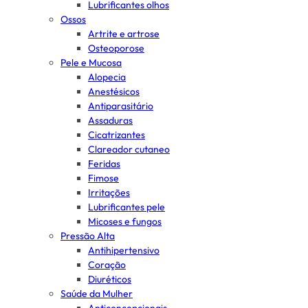
Lubrificantes olhos
Ossos
Artrite e artrose
Osteoporose
Pele e Mucosa
Alopecia
Anestésicos
Antiparasitário
Assaduras
Cicatrizantes
Clareador cutaneo
Feridas
Fimose
Irritações
Lubrificantes pele
Micoses e fungos
Pressão Alta
Antihipertensivo
Coração
Diuréticos
Saúde da Mulher