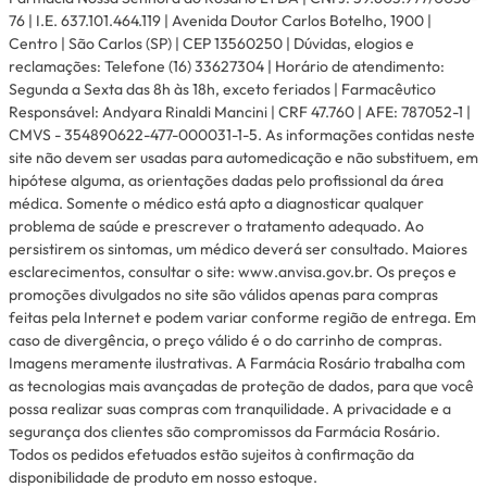
76 | I.E. 637.101.464.119 | Avenida Doutor Carlos Botelho, 1900 |
Centro | São Carlos (SP) | CEP 13560250 | Dúvidas, elogios e
reclamações: Telefone (16) 33627304 | Horário de atendimento:
Segunda a Sexta das 8h às 18h, exceto feriados | Farmacêutico
Responsável: Andyara Rinaldi Mancini | CRF 47.760 | AFE: 787052-1 |
CMVS - 354890622-477-000031-1-5. As informações contidas neste
site não devem ser usadas para automedicação e não substituem, em
hipótese alguma, as orientações dadas pelo profissional da área
médica. Somente o médico está apto a diagnosticar qualquer
problema de saúde e prescrever o tratamento adequado. Ao
persistirem os sintomas, um médico deverá ser consultado. Maiores
esclarecimentos, consultar o site: www.anvisa.gov.br. Os preços e
promoções divulgados no site são válidos apenas para compras
feitas pela Internet e podem variar conforme região de entrega. Em
caso de divergência, o preço válido é o do carrinho de compras.
Imagens meramente ilustrativas. A Farmácia Rosário trabalha com
as tecnologias mais avançadas de proteção de dados, para que você
possa realizar suas compras com tranquilidade. A privacidade e a
segurança dos clientes são compromissos da Farmácia Rosário.
Todos os pedidos efetuados estão sujeitos à confirmação da
disponibilidade de produto em nosso estoque.