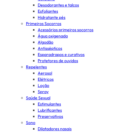
Desodorantes e talcos
Esfoliantes
Hidratante pés
Primeiros Socorros
Acessórios primeiros socorros
Água oxigenada
Algodão
Antissépticos
Esparadrapos e curativos
Protetores de ouvidos
Repelentes
Aerosol
Elétricos
Loção
Spray
Saúde Sexual
Estimulantes
Lubrificantes
Preservativos
Sono
Dilatadores nasais