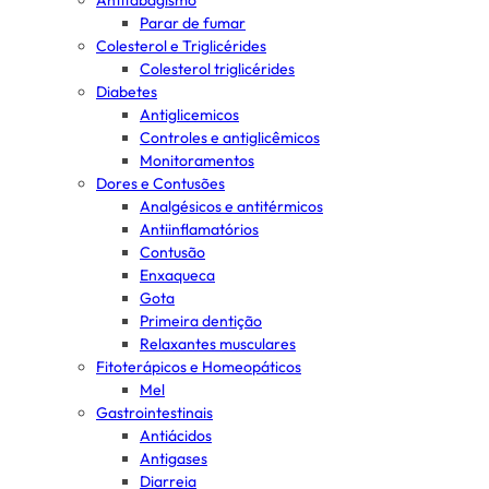
Antitabagismo
Parar de fumar
Colesterol e Triglicérides
Colesterol triglicérides
Diabetes
Antiglicemicos
Controles e antiglicêmicos
Monitoramentos
Dores e Contusões
Analgésicos e antitérmicos
Antiinflamatórios
Contusão
Enxaqueca
Gota
Primeira dentição
Relaxantes musculares
Fitoterápicos e Homeopáticos
Mel
Gastrointestinais
Antiácidos
Antigases
Diarreia