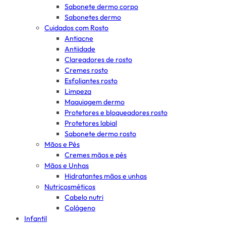
Sabonete dermo corpo
Sabonetes dermo
Cuidados com Rosto
Antiacne
Antiidade
Clareadores de rosto
Cremes rosto
Esfoliantes rosto
Limpeza
Maquiagem dermo
Protetores e bloqueadores rosto
Protetores labial
Sabonete dermo rosto
Mãos e Pés
Cremes mãos e pés
Mãos e Unhas
Hidratantes mãos e unhas
Nutricosméticos
Cabelo nutri
Colágeno
Infantil