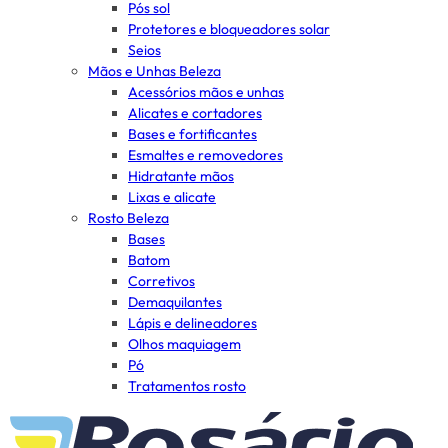
Pós sol
Protetores e bloqueadores solar
Seios
Mãos e Unhas Beleza
Acessórios mãos e unhas
Alicates e cortadores
Bases e fortificantes
Esmaltes e removedores
Hidratante mãos
Lixas e alicate
Rosto Beleza
Bases
Batom
Corretivos
Demaquilantes
Lápis e delineadores
Olhos maquiagem
Pó
Tratamentos rosto