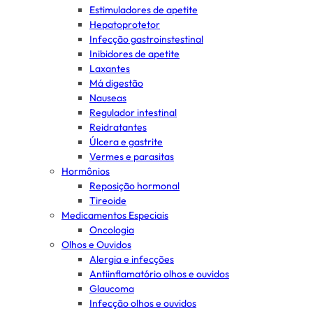
Estimuladores de apetite
Hepatoprotetor
Infecção gastroinstestinal
Inibidores de apetite
Laxantes
Má digestão
Nauseas
Regulador intestinal
Reidratantes
Úlcera e gastrite
Vermes e parasitas
Hormônios
Reposição hormonal
Tireoide
Medicamentos Especiais
Oncologia
Olhos e Ouvidos
Alergia e infecções
Antiinflamatório olhos e ouvidos
Glaucoma
Infecção olhos e ouvidos