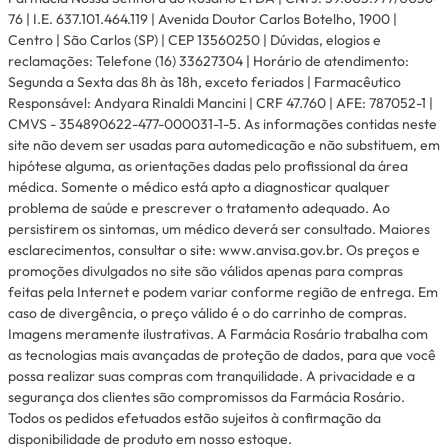
76 | I.E. 637.101.464.119 | Avenida Doutor Carlos Botelho, 1900 |
Centro | São Carlos (SP) | CEP 13560250 | Dúvidas, elogios e
reclamações: Telefone (16) 33627304 | Horário de atendimento:
Segunda a Sexta das 8h às 18h, exceto feriados | Farmacêutico
Responsável: Andyara Rinaldi Mancini | CRF 47.760 | AFE: 787052-1 |
CMVS - 354890622-477-000031-1-5. As informações contidas neste
site não devem ser usadas para automedicação e não substituem, em
hipótese alguma, as orientações dadas pelo profissional da área
médica. Somente o médico está apto a diagnosticar qualquer
problema de saúde e prescrever o tratamento adequado. Ao
persistirem os sintomas, um médico deverá ser consultado. Maiores
esclarecimentos, consultar o site: www.anvisa.gov.br. Os preços e
promoções divulgados no site são válidos apenas para compras
feitas pela Internet e podem variar conforme região de entrega. Em
caso de divergência, o preço válido é o do carrinho de compras.
Imagens meramente ilustrativas. A Farmácia Rosário trabalha com
as tecnologias mais avançadas de proteção de dados, para que você
possa realizar suas compras com tranquilidade. A privacidade e a
segurança dos clientes são compromissos da Farmácia Rosário.
Todos os pedidos efetuados estão sujeitos à confirmação da
disponibilidade de produto em nosso estoque.