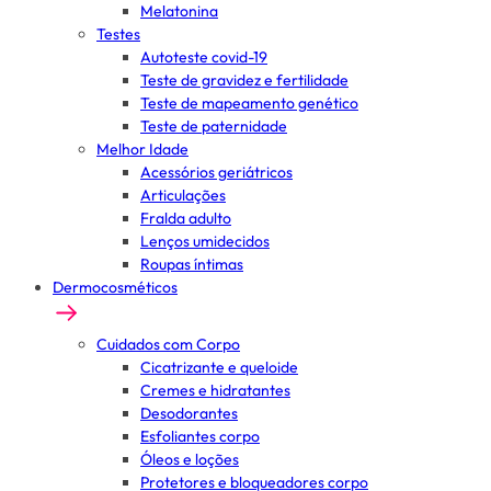
Melatonina
Testes
Autoteste covid-19
Teste de gravidez e fertilidade
Teste de mapeamento genético
Teste de paternidade
Melhor Idade
Acessórios geriátricos
Articulações
Fralda adulto
Lenços umidecidos
Roupas íntimas
Dermocosméticos
Cuidados com Corpo
Cicatrizante e queloide
Cremes e hidratantes
Desodorantes
Esfoliantes corpo
Óleos e loções
Protetores e bloqueadores corpo