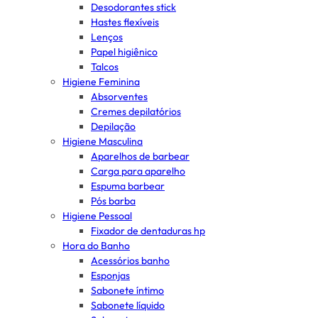
Desodorantes stick
Hastes flexíveis
Lenços
Papel higiênico
Talcos
Higiene Feminina
Absorventes
Cremes depilatórios
Depilação
Higiene Masculina
Aparelhos de barbear
Carga para aparelho
Espuma barbear
Pós barba
Higiene Pessoal
Fixador de dentaduras hp
Hora do Banho
Acessórios banho
Esponjas
Sabonete íntimo
Sabonete líquido