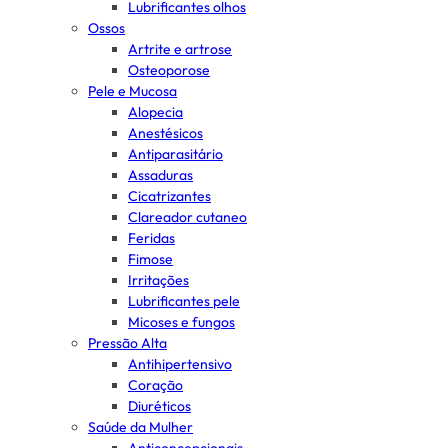
Lubrificantes olhos
Ossos
Artrite e artrose
Osteoporose
Pele e Mucosa
Alopecia
Anestésicos
Antiparasitário
Assaduras
Cicatrizantes
Clareador cutaneo
Feridas
Fimose
Irritações
Lubrificantes pele
Micoses e fungos
Pressão Alta
Antihipertensivo
Coração
Diuréticos
Saúde da Mulher