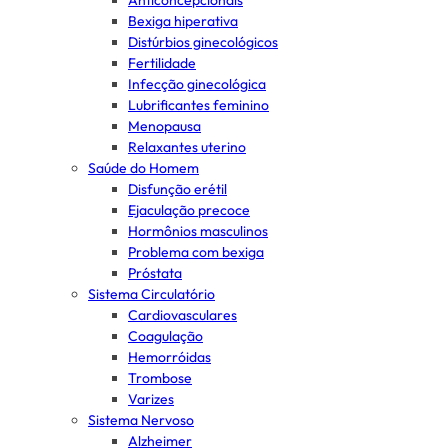
Anticoncepcionais
Bexiga hiperativa
Distúrbios ginecológicos
Fertilidade
Infecção ginecológica
Lubrificantes feminino
Menopausa
Relaxantes uterino
Saúde do Homem
Disfunção erétil
Ejaculação precoce
Hormônios masculinos
Problema com bexiga
Próstata
Sistema Circulatório
Cardiovasculares
Coagulação
Hemorróidas
Trombose
Varizes
Sistema Nervoso
Alzheimer