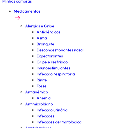
Minhas compras
Medicamentos
Alergias e Gripe
Antialérgicos
Asma
Bronquite
Descongestionantes nasal
Expectorantes
Gripe e resfriado
Imunoestimulantes
Infecção respiratória
Rinite
Tosse
Antianêmico
Anemia
Antimicrobiano
Infecção urinária
Infecções
Infecções dermatológica