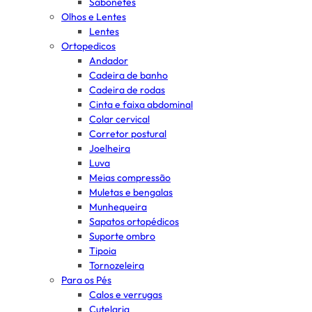
Sabonetes
Olhos e Lentes
Lentes
Ortopedicos
Andador
Cadeira de banho
Cadeira de rodas
Cinta e faixa abdominal
Colar cervical
Corretor postural
Joelheira
Luva
Meias compressão
Muletas e bengalas
Munhequeira
Sapatos ortopédicos
Suporte ombro
Tipoia
Tornozeleira
Para os Pés
Calos e verrugas
Cutelaria