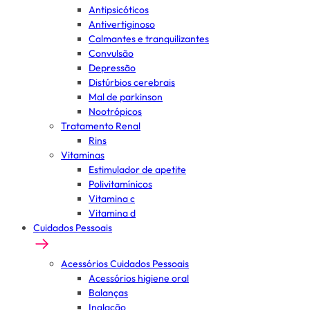
Antipsicóticos
Antivertiginoso
Calmantes e tranquilizantes
Convulsão
Depressão
Distúrbios cerebrais
Mal de parkinson
Nootrópicos
Tratamento Renal
Rins
Vitaminas
Estimulador de apetite
Polivitamínicos
Vitamina c
Vitamina d
Cuidados Pessoais
Acessórios Cuidados Pessoais
Acessórios higiene oral
Balanças
Inalação