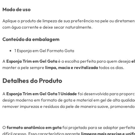
Modo de uso
Aplique o produto de limpeza de sua preferência na pele ou diretame
com água corrente e deixe secar naturalmente.
Conteúdo da embalagem
1 Esponja em Gel Formato Gota
A
Esponja Trim em Gel Gota
é a escolha perfeita para quem deseja
e
manter a pele sempre
limpa, macia e revitalizada
todos os dias.
Detalhes do Produto
A
Esponja Trim em Gel Gota 1 Unidade
foi desenvolvida para proporc
design moderno em formato de gota e material em gel de alta qualida
remover impurezas e resíduos da pele de maneira suave, promovendo
O
formato anatômico em gota
foi projetado para se adaptar perfeita
difícil acesso. Essa característica garante
limpeza mais precisa e uni