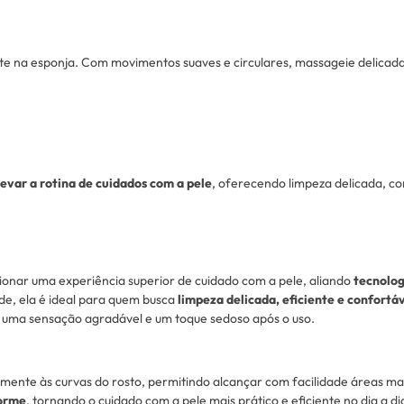
nte na esponja. Com movimentos suaves e circulares, massageie delicada
levar a rotina de cuidados com a pele
, oferecendo limpeza delicada, co
ionar uma experiência superior de cuidado com a pele, aliando
tecnolog
de, ela é ideal para quem busca
limpeza delicada, eficiente e confortá
 uma sensação agradável e um toque sedoso após o uso.
mente às curvas do rosto, permitindo alcançar com facilidade áreas mai
forme
, tornando o cuidado com a pele mais prático e eficiente no dia a di