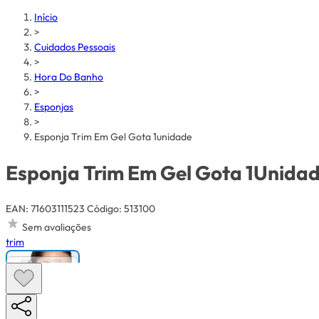
Início
>
Cuidados Pessoais
>
Hora Do Banho
>
Esponjas
>
Esponja Trim Em Gel Gota 1unidade
Esponja Trim Em Gel Gota 1Unida
EAN: 71603111523
Código: 513100
Sem avaliações
trim