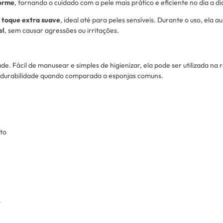
forme
, tornando o cuidado com a pele mais prático e eficiente no dia a di
e
toque extra suave
, ideal até para peles sensíveis. Durante o uso, ela 
el
, sem causar agressões ou irritações.
de. Fácil de manusear e simples de higienizar, ela pode ser utilizada na 
durabilidade quando comparada a esponjas comuns.
sto
o