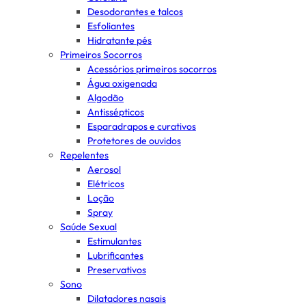
Desodorantes e talcos
Esfoliantes
Hidratante pés
Primeiros Socorros
Acessórios primeiros socorros
Água oxigenada
Algodão
Antissépticos
Esparadrapos e curativos
Protetores de ouvidos
Repelentes
Aerosol
Elétricos
Loção
Spray
Saúde Sexual
Estimulantes
Lubrificantes
Preservativos
Sono
Dilatadores nasais