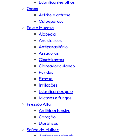
Lubrificantes olhos
Ossos
Artrite e artrose
Osteoporose
Pele e Mucosa
Alopecia
Anestésicos
Antiparasitário
Assaduras
Cicatrizantes
Clareador cutaneo
Feridas
Fimose
Irritações
Lubrificantes pele
Micoses e fungos
Pressão Alta
Antihipertensivo
Coração
Diuréticos
Saúde da Mulher