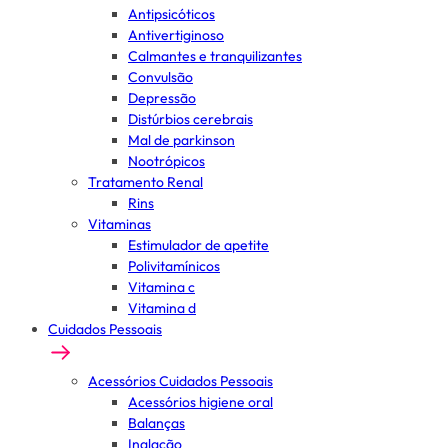
Antipsicóticos
Antivertiginoso
Calmantes e tranquilizantes
Convulsão
Depressão
Distúrbios cerebrais
Mal de parkinson
Nootrópicos
Tratamento Renal
Rins
Vitaminas
Estimulador de apetite
Polivitamínicos
Vitamina c
Vitamina d
Cuidados Pessoais
Acessórios Cuidados Pessoais
Acessórios higiene oral
Balanças
Inalação