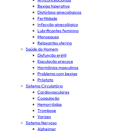
Anticoncepcionais
Bexiga hiperativa
Distúrbios ginecológicos
Fertilidade
Infecção ginecológica
Lubrificantes feminino
Menopausa
Relaxantes uterino
Saúde do Homem
Disfunção erétil
Ejaculação precoce
Hormônios masculinos
Problema com bexiga
Próstata
Sistema Circulatório
Cardiovasculares
Coagulação
Hemorróidas
Trombose
Varizes
Sistema Nervoso
Alzheimer