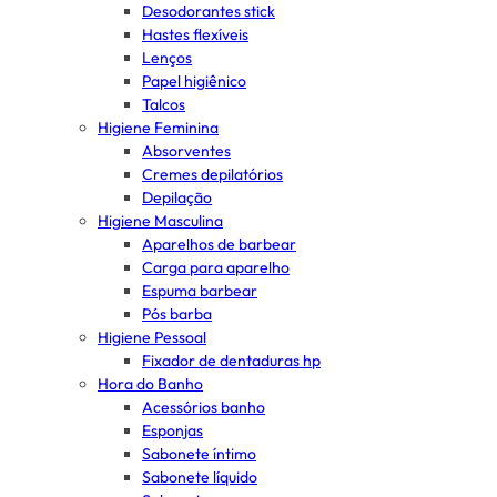
Desodorantes stick
Hastes flexíveis
Lenços
Papel higiênico
Talcos
Higiene Feminina
Absorventes
Cremes depilatórios
Depilação
Higiene Masculina
Aparelhos de barbear
Carga para aparelho
Espuma barbear
Pós barba
Higiene Pessoal
Fixador de dentaduras hp
Hora do Banho
Acessórios banho
Esponjas
Sabonete íntimo
Sabonete líquido