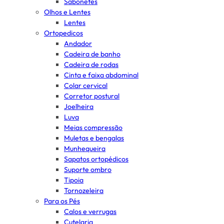
Sabonetes
Olhos e Lentes
Lentes
Ortopedicos
Andador
Cadeira de banho
Cadeira de rodas
Cinta e faixa abdominal
Colar cervical
Corretor postural
Joelheira
Luva
Meias compressão
Muletas e bengalas
Munhequeira
Sapatos ortopédicos
Suporte ombro
Tipoia
Tornozeleira
Para os Pés
Calos e verrugas
Cutelaria