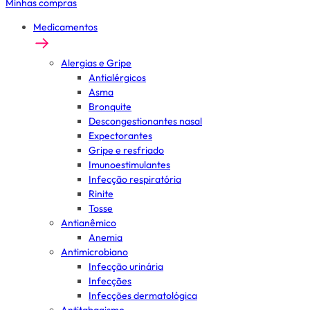
Minhas compras
Medicamentos
Alergias e Gripe
Antialérgicos
Asma
Bronquite
Descongestionantes nasal
Expectorantes
Gripe e resfriado
Imunoestimulantes
Infecção respiratória
Rinite
Tosse
Antianêmico
Anemia
Antimicrobiano
Infecção urinária
Infecções
Infecções dermatológica