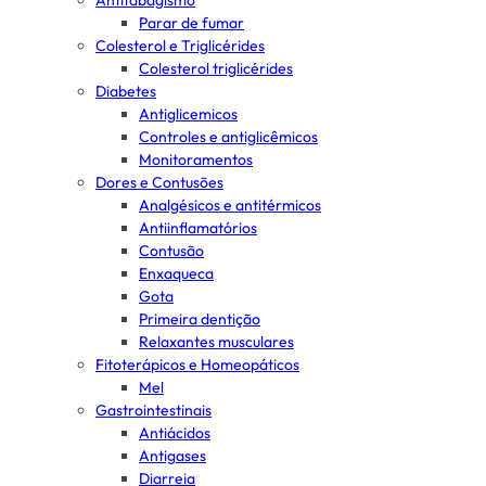
Antitabagismo
Parar de fumar
Colesterol e Triglicérides
Colesterol triglicérides
Diabetes
Antiglicemicos
Controles e antiglicêmicos
Monitoramentos
Dores e Contusões
Analgésicos e antitérmicos
Antiinflamatórios
Contusão
Enxaqueca
Gota
Primeira dentição
Relaxantes musculares
Fitoterápicos e Homeopáticos
Mel
Gastrointestinais
Antiácidos
Antigases
Diarreia