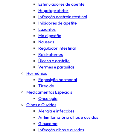
Estimuladores de apetite
Hepatoprotetor
Infecção gastroinstestinal
Inibidores de apetite
Laxantes
Má digestão
Nauseas
Regulador intestinal
Reidratantes
Úlcera e gastrite
Vermes e parasitas
Hormônios
Reposição hormonal
Tireoide
Medicamentos Especiais
Oncologia
Olhos e Ouvidos
Alergia e infecções
Antiinflamatório olhos e ouvidos
Glaucoma
Infecção olhos e ouvidos