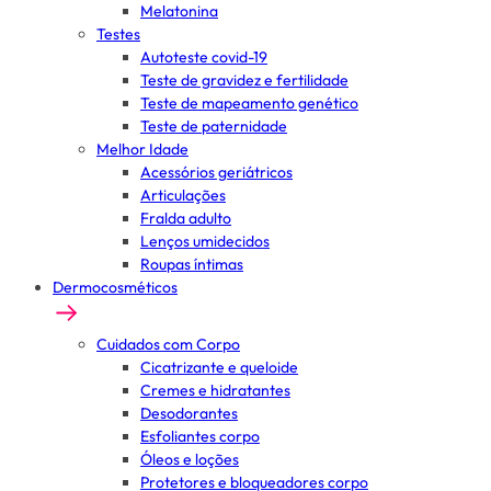
Melatonina
Testes
Autoteste covid-19
Teste de gravidez e fertilidade
Teste de mapeamento genético
Teste de paternidade
Melhor Idade
Acessórios geriátricos
Articulações
Fralda adulto
Lenços umidecidos
Roupas íntimas
Dermocosméticos
Cuidados com Corpo
Cicatrizante e queloide
Cremes e hidratantes
Desodorantes
Esfoliantes corpo
Óleos e loções
Protetores e bloqueadores corpo