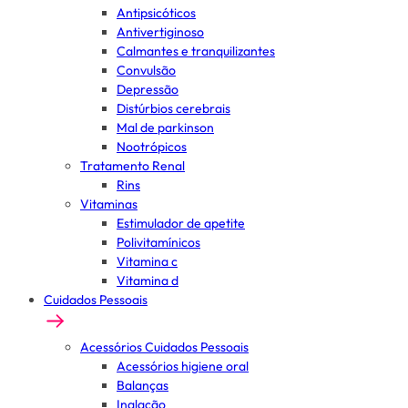
Antipsicóticos
Antivertiginoso
Calmantes e tranquilizantes
Convulsão
Depressão
Distúrbios cerebrais
Mal de parkinson
Nootrópicos
Tratamento Renal
Rins
Vitaminas
Estimulador de apetite
Polivitamínicos
Vitamina c
Vitamina d
Cuidados Pessoais
Acessórios Cuidados Pessoais
Acessórios higiene oral
Balanças
Inalação