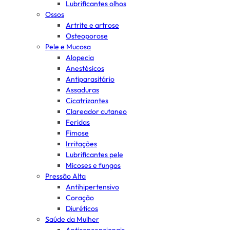
Lubrificantes olhos
Ossos
Artrite e artrose
Osteoporose
Pele e Mucosa
Alopecia
Anestésicos
Antiparasitário
Assaduras
Cicatrizantes
Clareador cutaneo
Feridas
Fimose
Irritações
Lubrificantes pele
Micoses e fungos
Pressão Alta
Antihipertensivo
Coração
Diuréticos
Saúde da Mulher