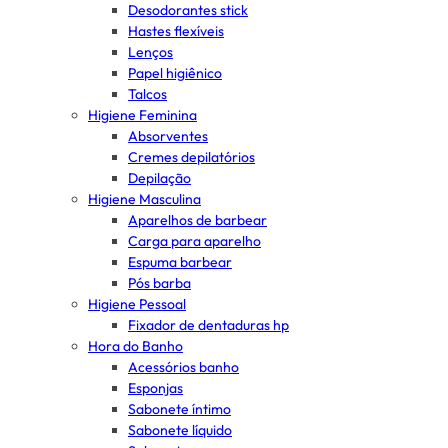
Desodorantes stick
Hastes flexíveis
Lenços
Papel higiênico
Talcos
Higiene Feminina
Absorventes
Cremes depilatórios
Depilação
Higiene Masculina
Aparelhos de barbear
Carga para aparelho
Espuma barbear
Pós barba
Higiene Pessoal
Fixador de dentaduras hp
Hora do Banho
Acessórios banho
Esponjas
Sabonete íntimo
Sabonete líquido