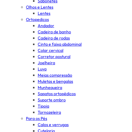
Sabonetes
Olhos e Lentes
Lentes
Ortopedicos
Andador
Cadeira de banho
Cadeira de rodas
Cinta e faixa abdominal
Colar cervical
Corretor postural
Joelheira
Luva
Meias compressão
Muletas e bengalas
Munhequeira
Sapatos ortopédicos
Suporte ombro
Tipoia
Tornozeleira
Para os Pés
Calos e verrugas
Cutelaria