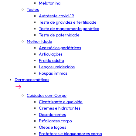
Melatonina
Testes
Autoteste covid-19
Teste de gravidez e fertilidade
Teste de mapeamento genético
Teste de paternidade
Melhor Idade
Acessórios geriátricos
Articulações
Fralda adulto
Lenços umidecidos
Roupas íntimas
Dermocosméticos
Cuidados com Corpo
Cicatrizante e queloide
Cremes e hidratantes
Desodorantes
Esfoliantes corpo
Óleos e loções
Protetores e bloqueadores corpo