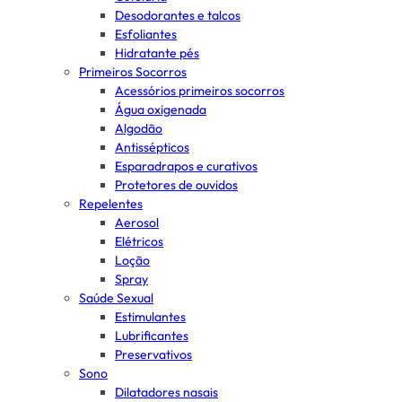
Desodorantes e talcos
Esfoliantes
Hidratante pés
Primeiros Socorros
Acessórios primeiros socorros
Água oxigenada
Algodão
Antissépticos
Esparadrapos e curativos
Protetores de ouvidos
Repelentes
Aerosol
Elétricos
Loção
Spray
Saúde Sexual
Estimulantes
Lubrificantes
Preservativos
Sono
Dilatadores nasais