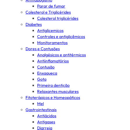
Antitabagismo
Parar de fumar
Colesterol e Triglicérides
Colesterol triglicérides
Diabetes
Antiglicemicos
Controles e antiglicêmicos
Monitoramentos
Dores e Contusões
Analgésicos e antitérmicos
Antiinflamatórios
Contusão
Enxaqueca
Gota
Primeira dentição
Relaxantes musculares
Fitoterápicos e Homeopáticos
Mel
Gastrointestinais
Antiácidos
Antigases
Diarreia