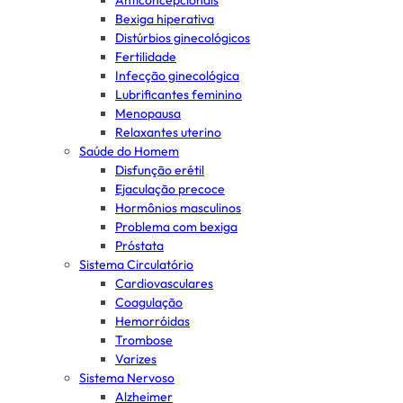
Anticoncepcionais
Bexiga hiperativa
Distúrbios ginecológicos
Fertilidade
Infecção ginecológica
Lubrificantes feminino
Menopausa
Relaxantes uterino
Saúde do Homem
Disfunção erétil
Ejaculação precoce
Hormônios masculinos
Problema com bexiga
Próstata
Sistema Circulatório
Cardiovasculares
Coagulação
Hemorróidas
Trombose
Varizes
Sistema Nervoso
Alzheimer