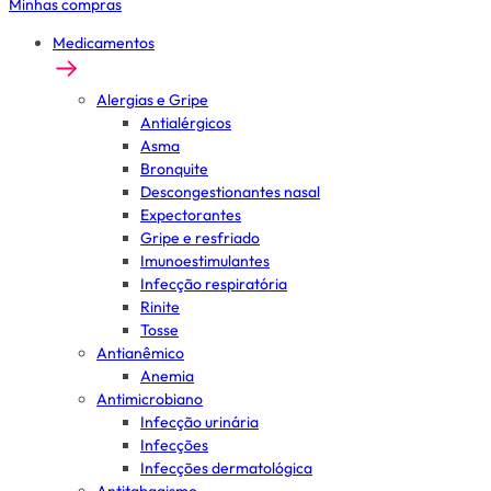
Minhas compras
Medicamentos
Alergias e Gripe
Antialérgicos
Asma
Bronquite
Descongestionantes nasal
Expectorantes
Gripe e resfriado
Imunoestimulantes
Infecção respiratória
Rinite
Tosse
Antianêmico
Anemia
Antimicrobiano
Infecção urinária
Infecções
Infecções dermatológica