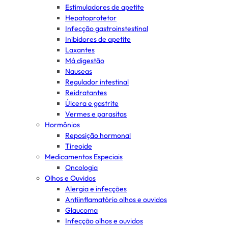
Estimuladores de apetite
Hepatoprotetor
Infecção gastroinstestinal
Inibidores de apetite
Laxantes
Má digestão
Nauseas
Regulador intestinal
Reidratantes
Úlcera e gastrite
Vermes e parasitas
Hormônios
Reposição hormonal
Tireoide
Medicamentos Especiais
Oncologia
Olhos e Ouvidos
Alergia e infecções
Antiinflamatório olhos e ouvidos
Glaucoma
Infecção olhos e ouvidos