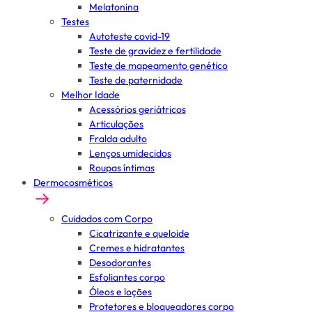
Melatonina
Testes
Autoteste covid-19
Teste de gravidez e fertilidade
Teste de mapeamento genético
Teste de paternidade
Melhor Idade
Acessórios geriátricos
Articulações
Fralda adulto
Lenços umidecidos
Roupas íntimas
Dermocosméticos
Cuidados com Corpo
Cicatrizante e queloide
Cremes e hidratantes
Desodorantes
Esfoliantes corpo
Óleos e loções
Protetores e bloqueadores corpo