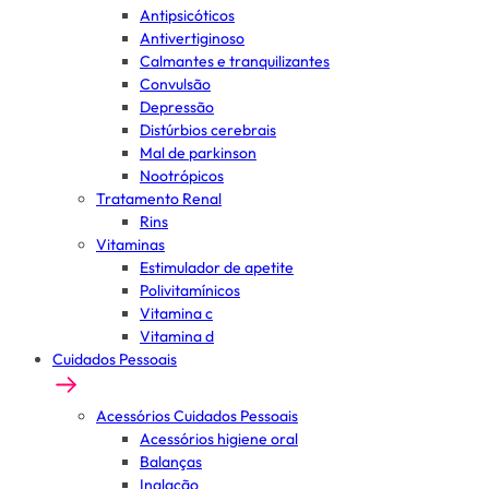
Antipsicóticos
Antivertiginoso
Calmantes e tranquilizantes
Convulsão
Depressão
Distúrbios cerebrais
Mal de parkinson
Nootrópicos
Tratamento Renal
Rins
Vitaminas
Estimulador de apetite
Polivitamínicos
Vitamina c
Vitamina d
Cuidados Pessoais
Acessórios Cuidados Pessoais
Acessórios higiene oral
Balanças
Inalação