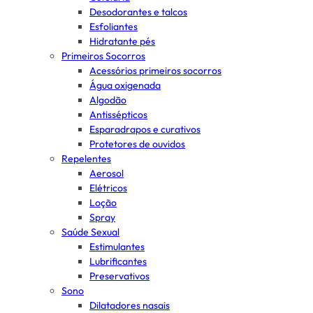
Desodorantes e talcos
Esfoliantes
Hidratante pés
Primeiros Socorros
Acessórios primeiros socorros
Água oxigenada
Algodão
Antissépticos
Esparadrapos e curativos
Protetores de ouvidos
Repelentes
Aerosol
Elétricos
Loção
Spray
Saúde Sexual
Estimulantes
Lubrificantes
Preservativos
Sono
Dilatadores nasais