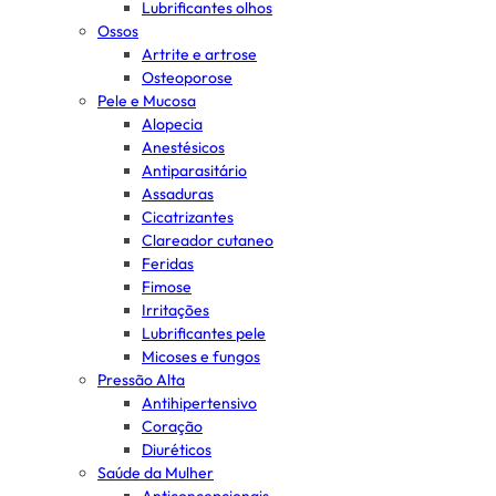
Lubrificantes olhos
Ossos
Artrite e artrose
Osteoporose
Pele e Mucosa
Alopecia
Anestésicos
Antiparasitário
Assaduras
Cicatrizantes
Clareador cutaneo
Feridas
Fimose
Irritações
Lubrificantes pele
Micoses e fungos
Pressão Alta
Antihipertensivo
Coração
Diuréticos
Saúde da Mulher