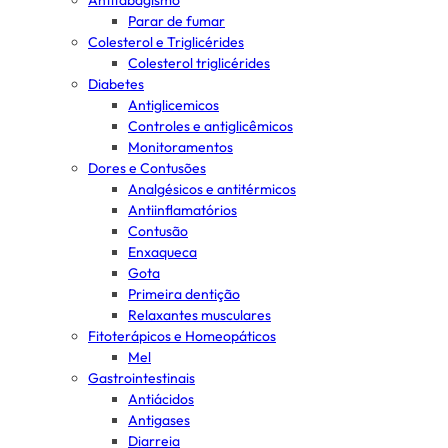
Antitabagismo
Parar de fumar
Colesterol e Triglicérides
Colesterol triglicérides
Diabetes
Antiglicemicos
Controles e antiglicêmicos
Monitoramentos
Dores e Contusões
Analgésicos e antitérmicos
Antiinflamatórios
Contusão
Enxaqueca
Gota
Primeira dentição
Relaxantes musculares
Fitoterápicos e Homeopáticos
Mel
Gastrointestinais
Antiácidos
Antigases
Diarreia