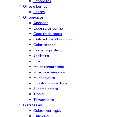
Sabonetes
Olhos e Lentes
Lentes
Ortopedicos
Andador
Cadeira de banho
Cadeira de rodas
Cinta e faixa abdominal
Colar cervical
Corretor postural
Joelheira
Luva
Meias compressão
Muletas e bengalas
Munhequeira
Sapatos ortopédicos
Suporte ombro
Tipoia
Tornozeleira
Para os Pés
Calos e verrugas
Cutelaria