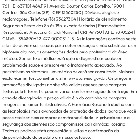
76 | I.E. 637.101.464.119 | Avenida Doutor Carlos Botelho, 1900 |
Centro | São Carlos (SP) | CEP 13560250 | Dúvidas, elogios e
reclamações: Telefone (16) 33627304 | Horário de atendimento:
Segunda a Sexta das 8h às 18h, exceto feriados | Farmacêutico
Responsável: Andyara Rinaldi Mancini | CRF 47.760 | AFE: 787052-1 |
CMVS - 354890622-477-000031-1-5. As informações contidas neste
site não devem ser usadas para automedicação e não substituem, em
hipótese alguma, as orientações dadas pelo profissional da área
médica. Somente o médico está apto a diagnosticar qualquer
problema de saúde e prescrever o tratamento adequado. Ao
persistirem os sintomas, um médico deverá ser consultado. Maiores
esclarecimentos, consultar o site: www.anvisa.gov.br. Os preços e
promoções divulgados no site são válidos apenas para compras
feitas pela Internet e podem variar conforme região de entrega. Em
caso de divergência, o preço válido é o do carrinho de compras.
Imagens meramente ilustrativas. A Farmácia Rosário trabalha com
as tecnologias mais avançadas de proteção de dados, para que você
possa realizar suas compras com tranquilidade. A privacidade e a
segurança dos clientes são compromissos da Farmácia Rosário.
Todos os pedidos efetuados estão sujeitos à confirmação da
disponibilidade de produto em nosso estoque.