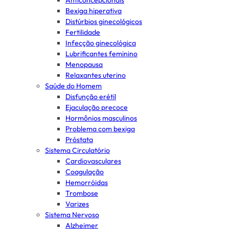
Anticoncepcionais
Bexiga hiperativa
Distúrbios ginecológicos
Fertilidade
Infecção ginecológica
Lubrificantes feminino
Menopausa
Relaxantes uterino
Saúde do Homem
Disfunção erétil
Ejaculação precoce
Hormônios masculinos
Problema com bexiga
Próstata
Sistema Circulatório
Cardiovasculares
Coagulação
Hemorróidas
Trombose
Varizes
Sistema Nervoso
Alzheimer