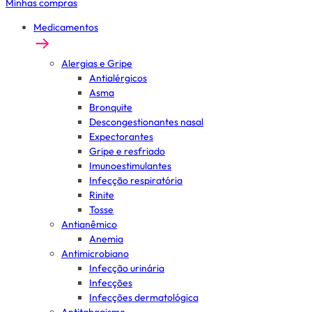
Minhas compras
Medicamentos
Alergias e Gripe
Antialérgicos
Asma
Bronquite
Descongestionantes nasal
Expectorantes
Gripe e resfriado
Imunoestimulantes
Infecção respiratória
Rinite
Tosse
Antianêmico
Anemia
Antimicrobiano
Infecção urinária
Infecções
Infecções dermatológica