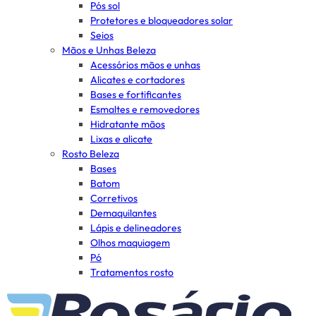
Pós sol
Protetores e bloqueadores solar
Seios
Mãos e Unhas Beleza
Acessórios mãos e unhas
Alicates e cortadores
Bases e fortificantes
Esmaltes e removedores
Hidratante mãos
Lixas e alicate
Rosto Beleza
Bases
Batom
Corretivos
Demaquilantes
Lápis e delineadores
Olhos maquiagem
Pó
Tratamentos rosto