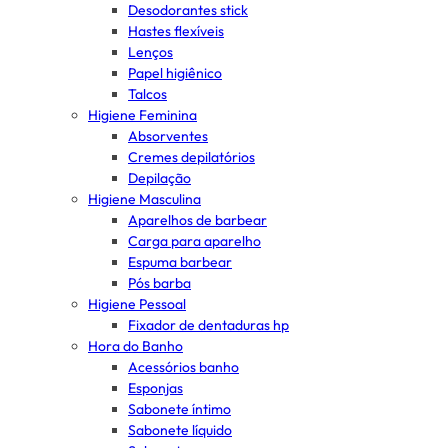
Desodorantes stick
Hastes flexíveis
Lenços
Papel higiênico
Talcos
Higiene Feminina
Absorventes
Cremes depilatórios
Depilação
Higiene Masculina
Aparelhos de barbear
Carga para aparelho
Espuma barbear
Pós barba
Higiene Pessoal
Fixador de dentaduras hp
Hora do Banho
Acessórios banho
Esponjas
Sabonete íntimo
Sabonete líquido