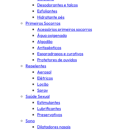
Desodorantes e talcos
Esfoliantes
Hidratante pés
Primeiros Socorros
Acessórios primeiros socorros
Água oxigenada
Algodão
Antissépticos
Esparadrapos e curativos
Protetores de ouvidos
Repelentes
Aerosol
Elétricos
Loção
Spray
Saúde Sexual
Estimulantes
Lubrificantes
Preservativos
Sono
Dilatadores nasais