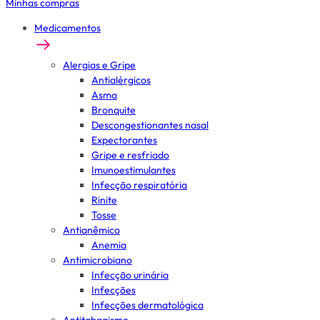
Minhas compras
Medicamentos
Alergias e Gripe
Antialérgicos
Asma
Bronquite
Descongestionantes nasal
Expectorantes
Gripe e resfriado
Imunoestimulantes
Infecção respiratória
Rinite
Tosse
Antianêmico
Anemia
Antimicrobiano
Infecção urinária
Infecções
Infecções dermatológica