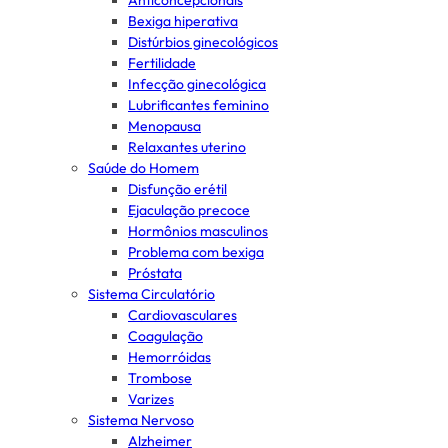
Anticoncepcionais
Bexiga hiperativa
Distúrbios ginecológicos
Fertilidade
Infecção ginecológica
Lubrificantes feminino
Menopausa
Relaxantes uterino
Saúde do Homem
Disfunção erétil
Ejaculação precoce
Hormônios masculinos
Problema com bexiga
Próstata
Sistema Circulatório
Cardiovasculares
Coagulação
Hemorróidas
Trombose
Varizes
Sistema Nervoso
Alzheimer