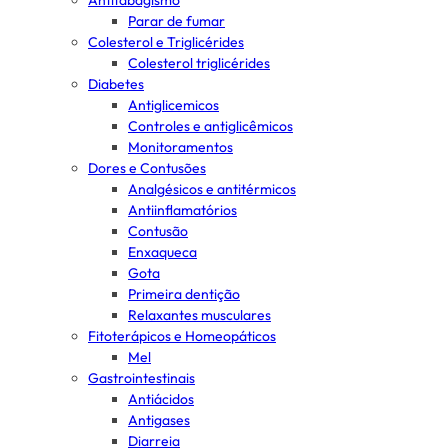
Antitabagismo
Parar de fumar
Colesterol e Triglicérides
Colesterol triglicérides
Diabetes
Antiglicemicos
Controles e antiglicêmicos
Monitoramentos
Dores e Contusões
Analgésicos e antitérmicos
Antiinflamatórios
Contusão
Enxaqueca
Gota
Primeira dentição
Relaxantes musculares
Fitoterápicos e Homeopáticos
Mel
Gastrointestinais
Antiácidos
Antigases
Diarreia