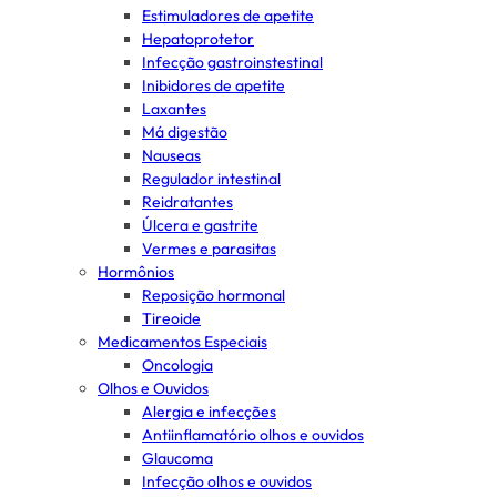
Estimuladores de apetite
Hepatoprotetor
Infecção gastroinstestinal
Inibidores de apetite
Laxantes
Má digestão
Nauseas
Regulador intestinal
Reidratantes
Úlcera e gastrite
Vermes e parasitas
Hormônios
Reposição hormonal
Tireoide
Medicamentos Especiais
Oncologia
Olhos e Ouvidos
Alergia e infecções
Antiinflamatório olhos e ouvidos
Glaucoma
Infecção olhos e ouvidos