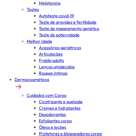
Melatonina
Testes
Autoteste covid-19
Teste de gravidez e fertilidade
Teste de mapeamento genético
Teste de paternidade
Melhor Idade
Acessórios geriátricos
Articulações
Fralda adulto
Lenços umidecidos
Roupas íntimas
Dermocosméticos
Cuidados com Corpo
Cicatrizante e queloide
Cremes e hidratantes
Desodorantes
Esfoliantes corpo
Óleos e loções
Protetores e bloqueadores corpo