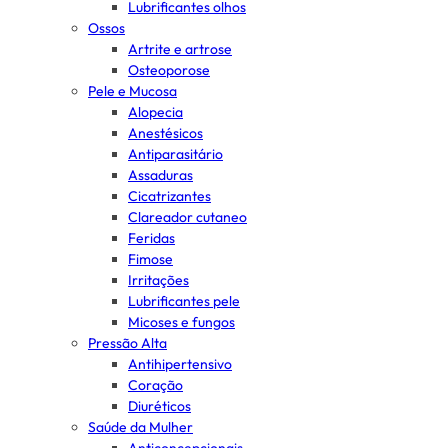
Lubrificantes olhos
Ossos
Artrite e artrose
Osteoporose
Pele e Mucosa
Alopecia
Anestésicos
Antiparasitário
Assaduras
Cicatrizantes
Clareador cutaneo
Feridas
Fimose
Irritações
Lubrificantes pele
Micoses e fungos
Pressão Alta
Antihipertensivo
Coração
Diuréticos
Saúde da Mulher