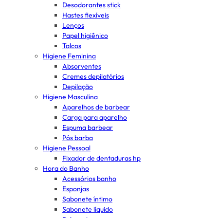
Desodorantes stick
Hastes flexíveis
Lenços
Papel higiênico
Talcos
Higiene Feminina
Absorventes
Cremes depilatórios
Depilação
Higiene Masculina
Aparelhos de barbear
Carga para aparelho
Espuma barbear
Pós barba
Higiene Pessoal
Fixador de dentaduras hp
Hora do Banho
Acessórios banho
Esponjas
Sabonete íntimo
Sabonete líquido