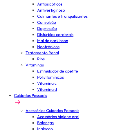
Antipsicóticos
Antivertiginoso
Calmantes e tranquilizantes
Convulsão
Depressão
Distúrbios cerebrais
Mal de parkinson
Nootrópicos
Tratamento Renal
Rins
Vitaminas
Estimulador de apetite
Polivitamínicos
Vitamina c
Vitamina d
Cuidados Pessoais
Acessórios Cuidados Pessoais
Acessórios higiene oral
Balanças
Inalação