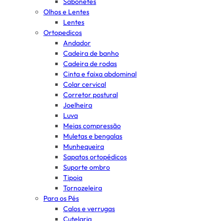
Sabonetes
Olhos e Lentes
Lentes
Ortopedicos
Andador
Cadeira de banho
Cadeira de rodas
Cinta e faixa abdominal
Colar cervical
Corretor postural
Joelheira
Luva
Meias compressão
Muletas e bengalas
Munhequeira
Sapatos ortopédicos
Suporte ombro
Tipoia
Tornozeleira
Para os Pés
Calos e verrugas
Cutelaria