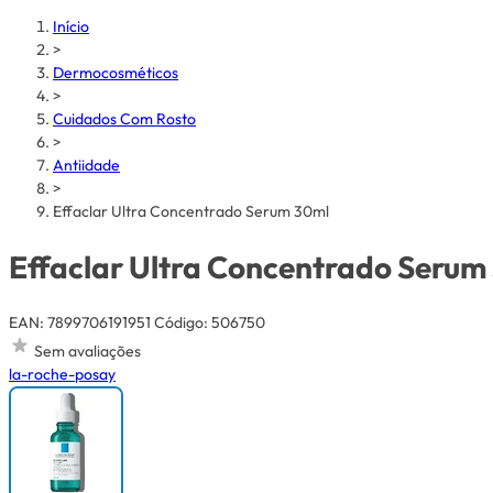
Início
>
Dermocosméticos
>
Cuidados Com Rosto
>
Antiidade
>
Effaclar Ultra Concentrado Serum 30ml
Effaclar Ultra Concentrado Seru
EAN: 7899706191951
Código: 506750
Sem avaliações
la-roche-posay