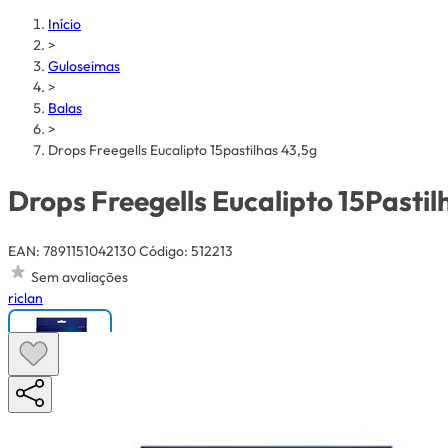
Início
>
Guloseimas
>
Balas
>
Drops Freegells Eucalipto 15pastilhas 43,5g
Drops Freegells Eucalipto 15Pasti
EAN: 7891151042130
Código: 512213
Sem avaliações
riclan