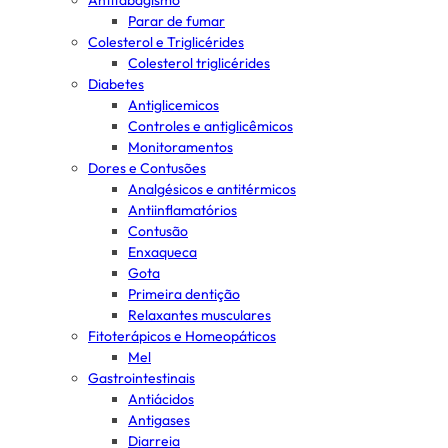
Antitabagismo
Parar de fumar
Colesterol e Triglicérides
Colesterol triglicérides
Diabetes
Antiglicemicos
Controles e antiglicêmicos
Monitoramentos
Dores e Contusões
Analgésicos e antitérmicos
Antiinflamatórios
Contusão
Enxaqueca
Gota
Primeira dentição
Relaxantes musculares
Fitoterápicos e Homeopáticos
Mel
Gastrointestinais
Antiácidos
Antigases
Diarreia