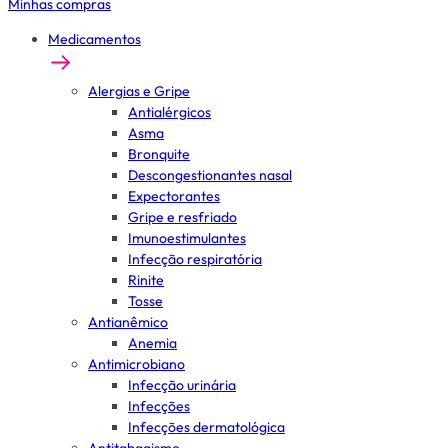
Minhas compras
Medicamentos
Alergias e Gripe
Antialérgicos
Asma
Bronquite
Descongestionantes nasal
Expectorantes
Gripe e resfriado
Imunoestimulantes
Infecção respiratória
Rinite
Tosse
Antianêmico
Anemia
Antimicrobiano
Infecção urinária
Infecções
Infecções dermatológica