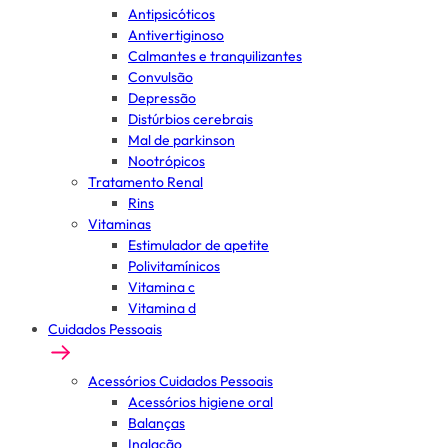
Antipsicóticos
Antivertiginoso
Calmantes e tranquilizantes
Convulsão
Depressão
Distúrbios cerebrais
Mal de parkinson
Nootrópicos
Tratamento Renal
Rins
Vitaminas
Estimulador de apetite
Polivitamínicos
Vitamina c
Vitamina d
Cuidados Pessoais
Acessórios Cuidados Pessoais
Acessórios higiene oral
Balanças
Inalação