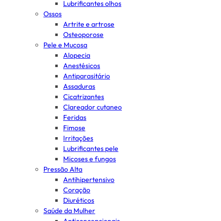
Lubrificantes olhos
Ossos
Artrite e artrose
Osteoporose
Pele e Mucosa
Alopecia
Anestésicos
Antiparasitário
Assaduras
Cicatrizantes
Clareador cutaneo
Feridas
Fimose
Irritações
Lubrificantes pele
Micoses e fungos
Pressão Alta
Antihipertensivo
Coração
Diuréticos
Saúde da Mulher