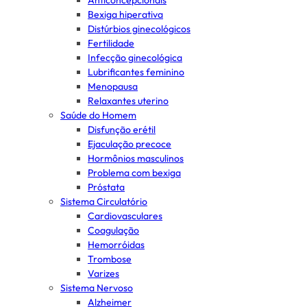
Anticoncepcionais
Bexiga hiperativa
Distúrbios ginecológicos
Fertilidade
Infecção ginecológica
Lubrificantes feminino
Menopausa
Relaxantes uterino
Saúde do Homem
Disfunção erétil
Ejaculação precoce
Hormônios masculinos
Problema com bexiga
Próstata
Sistema Circulatório
Cardiovasculares
Coagulação
Hemorróidas
Trombose
Varizes
Sistema Nervoso
Alzheimer