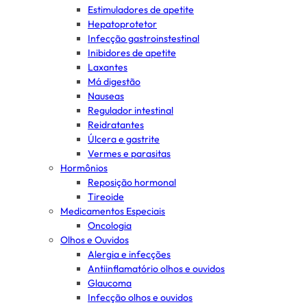
Estimuladores de apetite
Hepatoprotetor
Infecção gastroinstestinal
Inibidores de apetite
Laxantes
Má digestão
Nauseas
Regulador intestinal
Reidratantes
Úlcera e gastrite
Vermes e parasitas
Hormônios
Reposição hormonal
Tireoide
Medicamentos Especiais
Oncologia
Olhos e Ouvidos
Alergia e infecções
Antiinflamatório olhos e ouvidos
Glaucoma
Infecção olhos e ouvidos