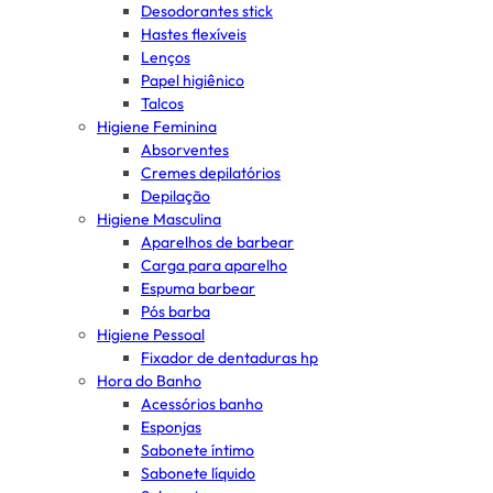
Desodorantes stick
Hastes flexíveis
Lenços
Papel higiênico
Talcos
Higiene Feminina
Absorventes
Cremes depilatórios
Depilação
Higiene Masculina
Aparelhos de barbear
Carga para aparelho
Espuma barbear
Pós barba
Higiene Pessoal
Fixador de dentaduras hp
Hora do Banho
Acessórios banho
Esponjas
Sabonete íntimo
Sabonete líquido