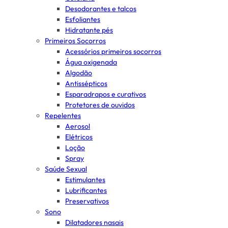
Desodorantes e talcos
Esfoliantes
Hidratante pés
Primeiros Socorros
Acessórios primeiros socorros
Água oxigenada
Algodão
Antissépticos
Esparadrapos e curativos
Protetores de ouvidos
Repelentes
Aerosol
Elétricos
Loção
Spray
Saúde Sexual
Estimulantes
Lubrificantes
Preservativos
Sono
Dilatadores nasais