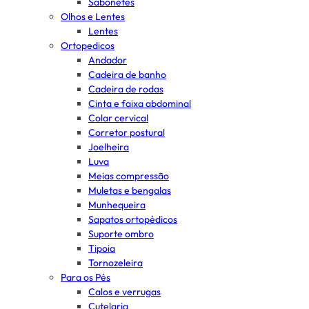
Sabonetes
Olhos e Lentes
Lentes
Ortopedicos
Andador
Cadeira de banho
Cadeira de rodas
Cinta e faixa abdominal
Colar cervical
Corretor postural
Joelheira
Luva
Meias compressão
Muletas e bengalas
Munhequeira
Sapatos ortopédicos
Suporte ombro
Tipoia
Tornozeleira
Para os Pés
Calos e verrugas
Cutelaria