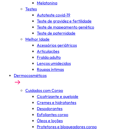
Melatonina
Testes
Autoteste covid-19
Teste de gravidez e fertilidade
Teste de mapeamento genético
Teste de paternidade
Melhor Idade
Acessórios geriátricos
Articulações
Fralda adulto
Lenços umidecidos
Roupas íntimas
Dermocosméticos
Cuidados com Corpo
Cicatrizante e queloide
Cremes e hidratantes
Desodorantes
Esfoliantes corpo
Óleos e loções
Protetores e bloqueadores corpo