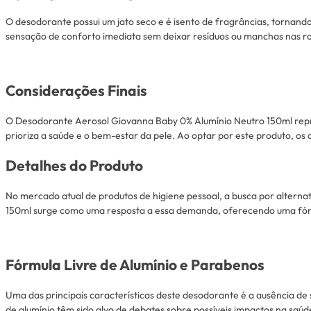
O desodorante possui um jato seco e é isento de fragrâncias, tornan
sensação de conforto imediata sem deixar resíduos ou manchas nas r
Considerações Finais
O Desodorante Aerosol Giovanna Baby 0% Alumínio Neutro 150ml repr
prioriza a saúde e o bem-estar da pele. Ao optar por este produto, os 
Detalhes do Produto
No mercado atual de produtos de higiene pessoal, a busca por alterna
150ml surge como uma resposta a essa demanda, oferecendo uma fórmu
Fórmula Livre de Alumínio e Parabenos
Uma das principais características deste desodorante é a ausência de 
de alumínio têm sido alvo de debates sobre possíveis impactos na saú