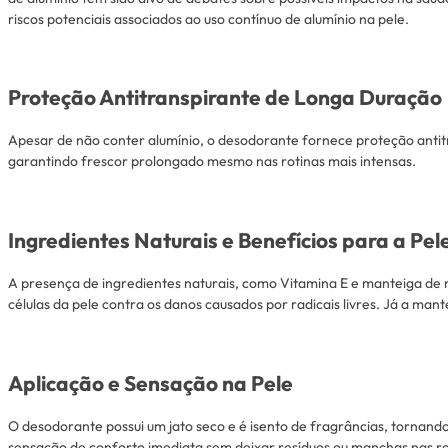
riscos potenciais associados ao uso contínuo de alumínio na pele.
Proteção Antitranspirante de Longa Duração
Apesar de não conter alumínio, o desodorante fornece proteção antit
garantindo frescor prolongado mesmo nas rotinas mais intensas.
Ingredientes Naturais e Benefícios para a Pel
A presença de ingredientes naturais, como Vitamina E e manteiga de 
células da pele contra os danos causados ​​por radicais livres. Já a m
Aplicação e Sensação na Pele
O desodorante possui um jato seco e é isento de fragrâncias, tornan
sensação de conforto imediata sem deixar resíduos ou manchas nas r