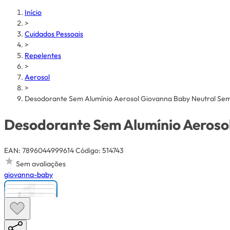
Início
>
Cuidados Pessoais
>
Repelentes
>
Aerosol
>
Desodorante Sem Alumínio Aerosol Giovanna Baby Neutral Se
Desodorante Sem Alumínio Aeroso
EAN: 7896044999614
Código: 514743
Sem avaliações
giovanna-baby