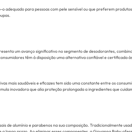
do-o adequado para pessoas com pele sensível ou que preferem produto
oupas.
esenta um avanço significativo no segmento de desodorantes, combin
consumidores têm à disposição uma alternativa confiável e certificada à
tivas mais saudáveis ​​e eficazes tem sido uma constante entre os con
la inovadora que alia proteção prolongada a ingredientes que cuidam
sais de alumínio e parabenos na sua composição. Tradicionalmente usado
de a longo prazo. Ao eliminar esses componentes, a Giovanna Baby ofere