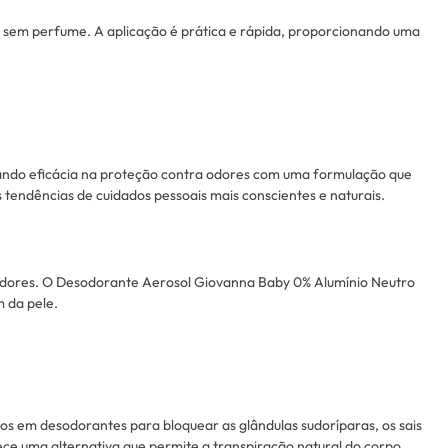
s sem perfume. A aplicação é prática e rápida, proporcionando uma
ando eficácia na proteção contra odores com uma formulação que
s tendências de cuidados pessoais mais conscientes e naturais.
sumidores. O Desodorante Aerosol Giovanna Baby 0% Alumínio Neutro
 da pele.
s ​​em desodorantes para bloquear as glândulas sudoríparas, os sais
ce uma alternativa que permite a transpiração natural do corpo,