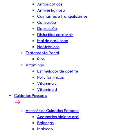
Antipsicóticos
Antivertiginoso
Calmantes e tranquilizantes
Convulsão
Depressão
Distúrbios cerebrais
Mal de parkinson
Nootrópicos
Tratamento Renal
Rins
Vitaminas
Estimulador de apetite
Polivitamínicos
Vitamina c
Vitamina d
Cuidados Pessoais
Acessórios Cuidados Pessoais
Acessórios higiene oral
Balanças
Inalação