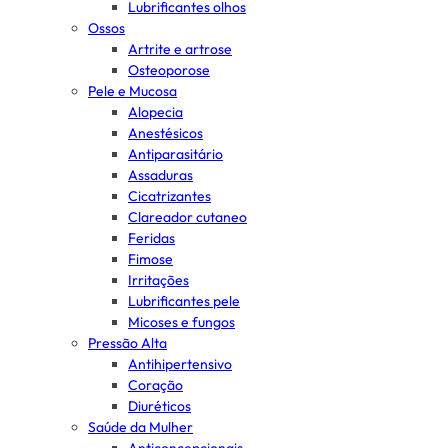
Lubrificantes olhos
Ossos
Artrite e artrose
Osteoporose
Pele e Mucosa
Alopecia
Anestésicos
Antiparasitário
Assaduras
Cicatrizantes
Clareador cutaneo
Feridas
Fimose
Irritações
Lubrificantes pele
Micoses e fungos
Pressão Alta
Antihipertensivo
Coração
Diuréticos
Saúde da Mulher