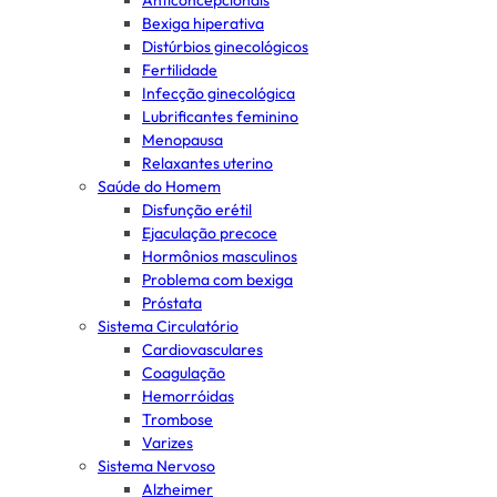
Anticoncepcionais
Bexiga hiperativa
Distúrbios ginecológicos
Fertilidade
Infecção ginecológica
Lubrificantes feminino
Menopausa
Relaxantes uterino
Saúde do Homem
Disfunção erétil
Ejaculação precoce
Hormônios masculinos
Problema com bexiga
Próstata
Sistema Circulatório
Cardiovasculares
Coagulação
Hemorróidas
Trombose
Varizes
Sistema Nervoso
Alzheimer