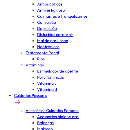
Antipsicóticos
Antivertiginoso
Calmantes e tranquilizantes
Convulsão
Depressão
Distúrbios cerebrais
Mal de parkinson
Nootrópicos
Tratamento Renal
Rins
Vitaminas
Estimulador de apetite
Polivitamínicos
Vitamina c
Vitamina d
Cuidados Pessoais
Acessórios Cuidados Pessoais
Acessórios higiene oral
Balanças
Inalação