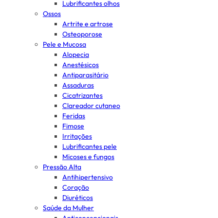
Lubrificantes olhos
Ossos
Artrite e artrose
Osteoporose
Pele e Mucosa
Alopecia
Anestésicos
Antiparasitário
Assaduras
Cicatrizantes
Clareador cutaneo
Feridas
Fimose
Irritações
Lubrificantes pele
Micoses e fungos
Pressão Alta
Antihipertensivo
Coração
Diuréticos
Saúde da Mulher