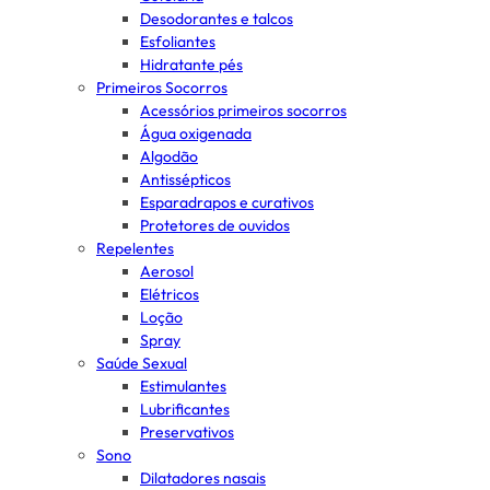
Desodorantes e talcos
Esfoliantes
Hidratante pés
Primeiros Socorros
Acessórios primeiros socorros
Água oxigenada
Algodão
Antissépticos
Esparadrapos e curativos
Protetores de ouvidos
Repelentes
Aerosol
Elétricos
Loção
Spray
Saúde Sexual
Estimulantes
Lubrificantes
Preservativos
Sono
Dilatadores nasais