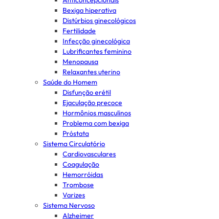
Anticoncepcionais
Bexiga hiperativa
Distúrbios ginecológicos
Fertilidade
Infecção ginecológica
Lubrificantes feminino
Menopausa
Relaxantes uterino
Saúde do Homem
Disfunção erétil
Ejaculação precoce
Hormônios masculinos
Problema com bexiga
Próstata
Sistema Circulatório
Cardiovasculares
Coagulação
Hemorróidas
Trombose
Varizes
Sistema Nervoso
Alzheimer