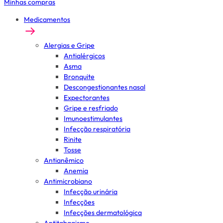
Minhas compras
Medicamentos
Alergias e Gripe
Antialérgicos
Asma
Bronquite
Descongestionantes nasal
Expectorantes
Gripe e resfriado
Imunoestimulantes
Infecção respiratória
Rinite
Tosse
Antianêmico
Anemia
Antimicrobiano
Infecção urinária
Infecções
Infecções dermatológica