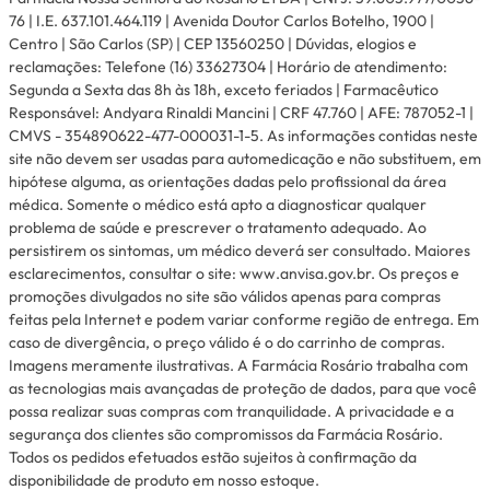
76 | I.E. 637.101.464.119 | Avenida Doutor Carlos Botelho, 1900 |
Centro | São Carlos (SP) | CEP 13560250 | Dúvidas, elogios e
reclamações: Telefone (16) 33627304 | Horário de atendimento:
Segunda a Sexta das 8h às 18h, exceto feriados | Farmacêutico
Responsável: Andyara Rinaldi Mancini | CRF 47.760 | AFE: 787052-1 |
CMVS - 354890622-477-000031-1-5. As informações contidas neste
site não devem ser usadas para automedicação e não substituem, em
hipótese alguma, as orientações dadas pelo profissional da área
médica. Somente o médico está apto a diagnosticar qualquer
problema de saúde e prescrever o tratamento adequado. Ao
persistirem os sintomas, um médico deverá ser consultado. Maiores
esclarecimentos, consultar o site: www.anvisa.gov.br. Os preços e
promoções divulgados no site são válidos apenas para compras
feitas pela Internet e podem variar conforme região de entrega. Em
caso de divergência, o preço válido é o do carrinho de compras.
Imagens meramente ilustrativas. A Farmácia Rosário trabalha com
as tecnologias mais avançadas de proteção de dados, para que você
possa realizar suas compras com tranquilidade. A privacidade e a
segurança dos clientes são compromissos da Farmácia Rosário.
Todos os pedidos efetuados estão sujeitos à confirmação da
disponibilidade de produto em nosso estoque.