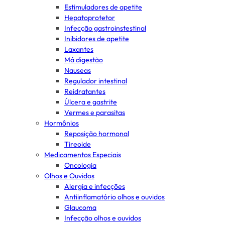
Estimuladores de apetite
Hepatoprotetor
Infecção gastroinstestinal
Inibidores de apetite
Laxantes
Má digestão
Nauseas
Regulador intestinal
Reidratantes
Úlcera e gastrite
Vermes e parasitas
Hormônios
Reposição hormonal
Tireoide
Medicamentos Especiais
Oncologia
Olhos e Ouvidos
Alergia e infecções
Antiinflamatório olhos e ouvidos
Glaucoma
Infecção olhos e ouvidos