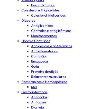
Antitabagismo
Parar de fumar
Colesterol e Triglicérides
Colesterol triglicérides
Diabetes
Antiglicemicos
Controles e antiglicêmicos
Monitoramentos
Dores e Contusões
Analgésicos e antitérmicos
Antiinflamatórios
Contusão
Enxaqueca
Gota
Primeira dentição
Relaxantes musculares
Fitoterápicos e Homeopáticos
Mel
Gastrointestinais
Antiácidos
Antigases
Diarreia