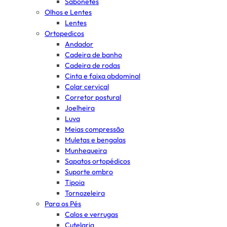
Sabonetes
Olhos e Lentes
Lentes
Ortopedicos
Andador
Cadeira de banho
Cadeira de rodas
Cinta e faixa abdominal
Colar cervical
Corretor postural
Joelheira
Luva
Meias compressão
Muletas e bengalas
Munhequeira
Sapatos ortopédicos
Suporte ombro
Tipoia
Tornozeleira
Para os Pés
Calos e verrugas
Cutelaria