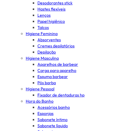
Desodorantes stick
Hastes flexíveis
Lenços
Papel higiênico
Talcos
Higiene Feminina
Absorventes
Cremes depilatórios
Depilação
Higiene Masculina
Aparelhos de barbear
Carga para aparelho
Espuma barbear
Pós barba
Higiene Pessoal
Fixador de dentaduras hp
Hora do Banho
Acessórios banho
Esponjas
Sabonete íntimo
Sabonete líquido