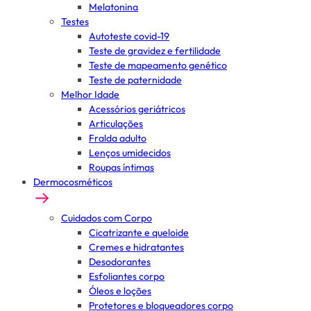
Melatonina
Testes
Autoteste covid-19
Teste de gravidez e fertilidade
Teste de mapeamento genético
Teste de paternidade
Melhor Idade
Acessórios geriátricos
Articulações
Fralda adulto
Lenços umidecidos
Roupas íntimas
Dermocosméticos
Cuidados com Corpo
Cicatrizante e queloide
Cremes e hidratantes
Desodorantes
Esfoliantes corpo
Óleos e loções
Protetores e bloqueadores corpo