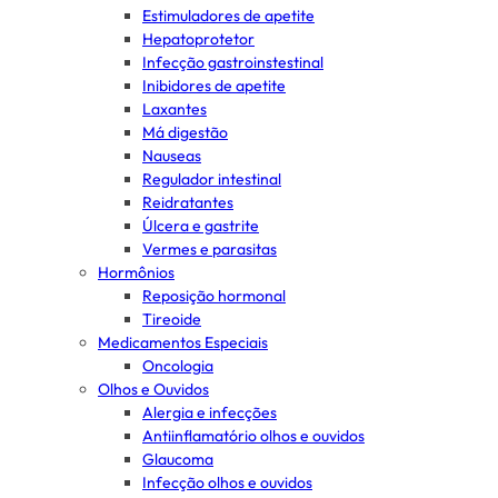
Estimuladores de apetite
Hepatoprotetor
Infecção gastroinstestinal
Inibidores de apetite
Laxantes
Má digestão
Nauseas
Regulador intestinal
Reidratantes
Úlcera e gastrite
Vermes e parasitas
Hormônios
Reposição hormonal
Tireoide
Medicamentos Especiais
Oncologia
Olhos e Ouvidos
Alergia e infecções
Antiinflamatório olhos e ouvidos
Glaucoma
Infecção olhos e ouvidos