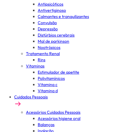
Antipsicóticos
Antivertiginoso
Calmantes e tranquilizantes
Convulsão
Depressão
Distúrbios cerebrais
Mal de parkinson
Nootrópicos
Tratamento Renal
Rins
Vitaminas
Estimulador de apetite
Polivitamínicos
Vitamina c
Vitamina d
Cuidados Pessoais
Acessórios Cuidados Pessoais
Acessórios higiene oral
Balanças
Inalação