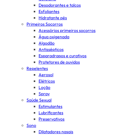
Desodorantes e talcos
Esfoliantes
Hidratante pés
Primeiros Socorros
Acessórios primeiros socorros
Água oxigenada
Algodão
Antissépticos
Esparadrapos e curativos
Protetores de ouvidos
Repelentes
Aerosol
Elétricos
Loção
Spray
Saúde Sexual
Estimulantes
Lubrificantes
Preservativos
Sono
Dilatadores nasais