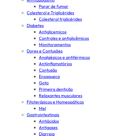
Antitabagismo
Parar de fumar
Colesterol e Triglicérides
Colesterol triglicérides
Diabetes
Antiglicemicos
Controles e antiglicêmicos
Monitoramentos
Dores e Contusões
Analgésicos e antitérmicos
Antiinflamatórios
Contusão
Enxaqueca
Gota
Primeira dentição
Relaxantes musculares
Fitoterápicos e Homeopáticos
Mel
Gastrointestinais
Antiácidos
Antigases
Diarreia