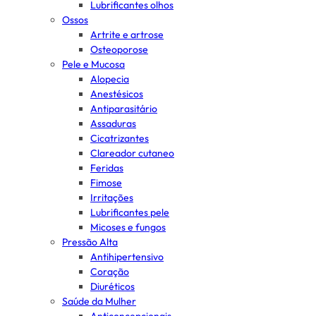
Lubrificantes olhos
Ossos
Artrite e artrose
Osteoporose
Pele e Mucosa
Alopecia
Anestésicos
Antiparasitário
Assaduras
Cicatrizantes
Clareador cutaneo
Feridas
Fimose
Irritações
Lubrificantes pele
Micoses e fungos
Pressão Alta
Antihipertensivo
Coração
Diuréticos
Saúde da Mulher