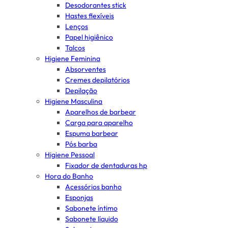
Desodorantes stick
Hastes flexíveis
Lenços
Papel higiênico
Talcos
Higiene Feminina
Absorventes
Cremes depilatórios
Depilação
Higiene Masculina
Aparelhos de barbear
Carga para aparelho
Espuma barbear
Pós barba
Higiene Pessoal
Fixador de dentaduras hp
Hora do Banho
Acessórios banho
Esponjas
Sabonete íntimo
Sabonete líquido