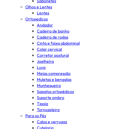
Sabonetes
Olhos e Lentes
Lentes
Ortopedicos
Andador
Cadeira de banho
Cadeira de rodas
Cinta e faixa abdominal
Colar cervical
Corretor postural
Joelheira
Luva
Meias compressão
Muletas e bengalas
Munhequeira
Sapatos ortopédicos
Suporte ombro
Tipoia
Tornozeleira
Para os Pés
Calos e verrugas
Cutelaria