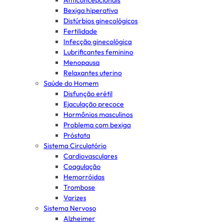
Anticoncepcionais
Bexiga hiperativa
Distúrbios ginecológicos
Fertilidade
Infecção ginecológica
Lubrificantes feminino
Menopausa
Relaxantes uterino
Saúde do Homem
Disfunção erétil
Ejaculação precoce
Hormônios masculinos
Problema com bexiga
Próstata
Sistema Circulatório
Cardiovasculares
Coagulação
Hemorróidas
Trombose
Varizes
Sistema Nervoso
Alzheimer