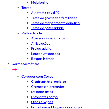
Melatonina
Testes
Autoteste covid-19
Teste de gravidez e fertilidade
Teste de mapeamento genético
Teste de paternidade
Melhor Idade
Acessórios geriátricos
Articulações
Fralda adulto
Lenços umidecidos
Roupas íntimas
Dermocosméticos
Cuidados com Corpo
Cicatrizante e queloide
Cremes e hidratantes
Desodorantes
Esfoliantes corpo
Óleos e loções
Protetores e bloqueadores corpo