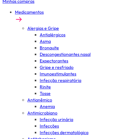
Minhas compras
Medicamentos
Alergias e Gripe
Antialérgicos
Asma
Bronquite
Descongestionantes nasal
Expectorantes
Gripe e resfriado
Imunoestimulantes
Infecção respiratória
Rinite
Tosse
Antianêmico
Anemia
Antimicrobiano
Infecção urinária
Infecções
Infecções dermatológica