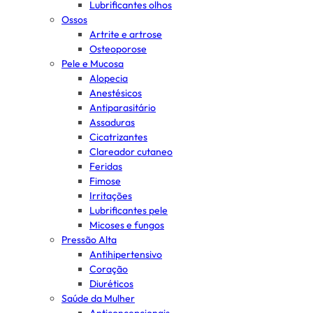
Lubrificantes olhos
Ossos
Artrite e artrose
Osteoporose
Pele e Mucosa
Alopecia
Anestésicos
Antiparasitário
Assaduras
Cicatrizantes
Clareador cutaneo
Feridas
Fimose
Irritações
Lubrificantes pele
Micoses e fungos
Pressão Alta
Antihipertensivo
Coração
Diuréticos
Saúde da Mulher