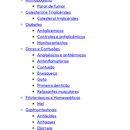
Antitabagismo
Parar de fumar
Colesterol e Triglicérides
Colesterol triglicérides
Diabetes
Antiglicemicos
Controles e antiglicêmicos
Monitoramentos
Dores e Contusões
Analgésicos e antitérmicos
Antiinflamatórios
Contusão
Enxaqueca
Gota
Primeira dentição
Relaxantes musculares
Fitoterápicos e Homeopáticos
Mel
Gastrointestinais
Antiácidos
Antigases
Diarreia