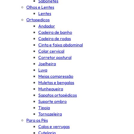
Sabonetes
Olhos e Lentes
Lentes
Ortopedicos
Andador
Cadeira de banho
Cadeira de rodas
Cinta e faixa abdominal
Colar cervical
Corretor postural
Joelheira
Luva
Meias compressão
Muletas e bengalas
Munhequeira
Sapatos ortopédicos
Suporte ombro
Tipoia
Tornozeleira
Para os Pés
Calos e verrugas
Cutelaria