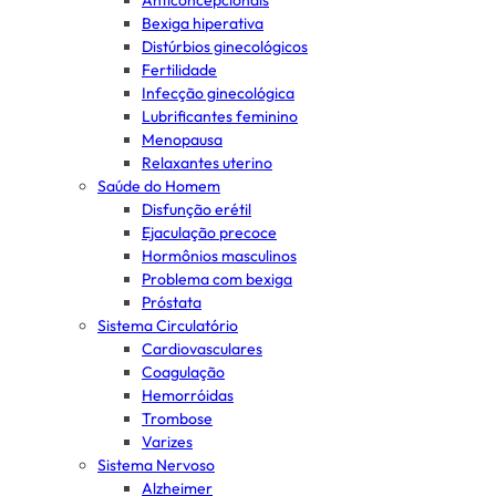
Anticoncepcionais
Bexiga hiperativa
Distúrbios ginecológicos
Fertilidade
Infecção ginecológica
Lubrificantes feminino
Menopausa
Relaxantes uterino
Saúde do Homem
Disfunção erétil
Ejaculação precoce
Hormônios masculinos
Problema com bexiga
Próstata
Sistema Circulatório
Cardiovasculares
Coagulação
Hemorróidas
Trombose
Varizes
Sistema Nervoso
Alzheimer