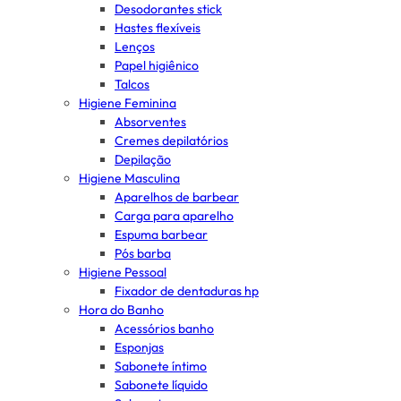
Desodorantes stick
Hastes flexíveis
Lenços
Papel higiênico
Talcos
Higiene Feminina
Absorventes
Cremes depilatórios
Depilação
Higiene Masculina
Aparelhos de barbear
Carga para aparelho
Espuma barbear
Pós barba
Higiene Pessoal
Fixador de dentaduras hp
Hora do Banho
Acessórios banho
Esponjas
Sabonete íntimo
Sabonete líquido