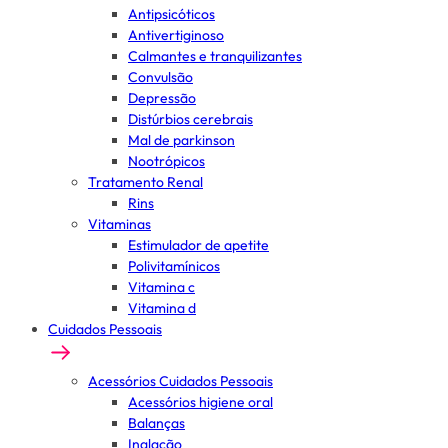
Antipsicóticos
Antivertiginoso
Calmantes e tranquilizantes
Convulsão
Depressão
Distúrbios cerebrais
Mal de parkinson
Nootrópicos
Tratamento Renal
Rins
Vitaminas
Estimulador de apetite
Polivitamínicos
Vitamina c
Vitamina d
Cuidados Pessoais
Acessórios Cuidados Pessoais
Acessórios higiene oral
Balanças
Inalação