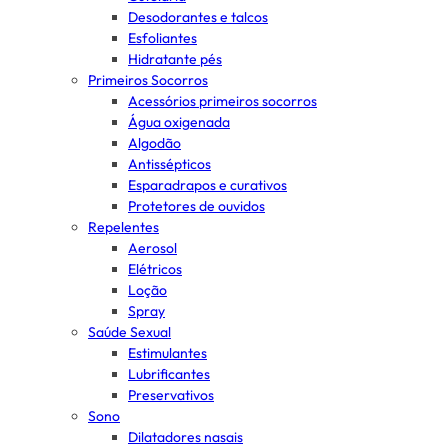
Desodorantes e talcos
Esfoliantes
Hidratante pés
Primeiros Socorros
Acessórios primeiros socorros
Água oxigenada
Algodão
Antissépticos
Esparadrapos e curativos
Protetores de ouvidos
Repelentes
Aerosol
Elétricos
Loção
Spray
Saúde Sexual
Estimulantes
Lubrificantes
Preservativos
Sono
Dilatadores nasais