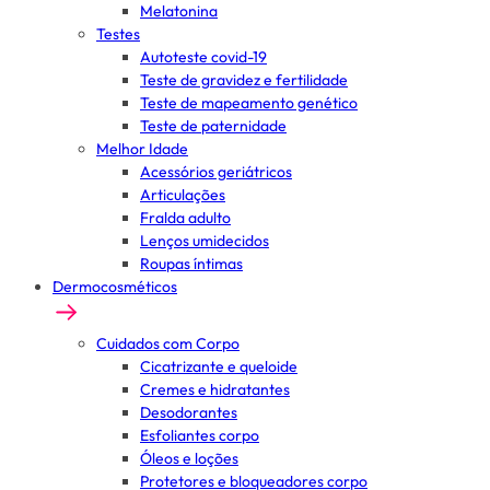
Melatonina
Testes
Autoteste covid-19
Teste de gravidez e fertilidade
Teste de mapeamento genético
Teste de paternidade
Melhor Idade
Acessórios geriátricos
Articulações
Fralda adulto
Lenços umidecidos
Roupas íntimas
Dermocosméticos
Cuidados com Corpo
Cicatrizante e queloide
Cremes e hidratantes
Desodorantes
Esfoliantes corpo
Óleos e loções
Protetores e bloqueadores corpo