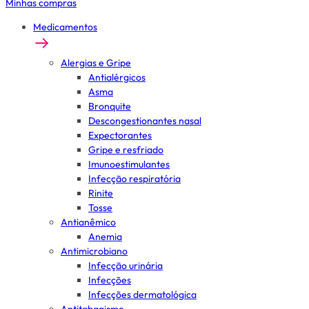
Minhas compras
Medicamentos
Alergias e Gripe
Antialérgicos
Asma
Bronquite
Descongestionantes nasal
Expectorantes
Gripe e resfriado
Imunoestimulantes
Infecção respiratória
Rinite
Tosse
Antianêmico
Anemia
Antimicrobiano
Infecção urinária
Infecções
Infecções dermatológica