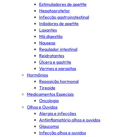
Estimuladores de apetite
Hepatoprotetor
Infecção gastroinstestinal
Inibidores de apetite
Laxantes
Má digestão
Nauseas
Regulador intestinal
Reidratantes
Úlcera e gastrite
Vermes e parasitas
Hormônios
Reposição hormonal
Tireoide
Medicamentos Especiais
Oncologia
Olhos e Ouvidos
Alergia e infecções
Antiinflamatório olhos e ouvidos
Glaucoma
Infecção olhos e ouvidos