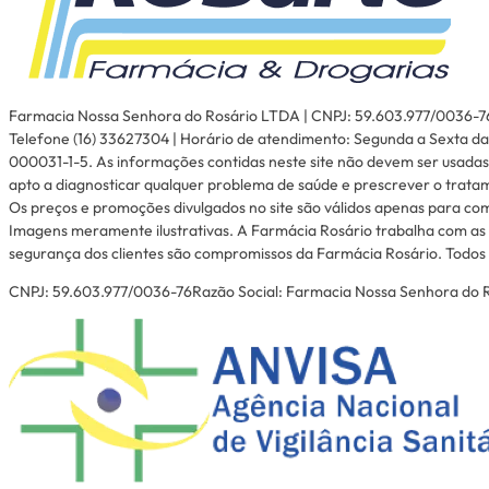
Farmacia Nossa Senhora do Rosário LTDA | CNPJ: 59.603.977/0036-76 | I
Telefone (16) 33627304 | Horário de atendimento: Segunda a Sexta das
000031-1-5. As informações contidas neste site não devem ser usadas
apto a diagnosticar qualquer problema de saúde e prescrever o trata
Os preços e promoções divulgados no site são válidos apenas para com
Imagens meramente ilustrativas. A Farmácia Rosário trabalha com as 
segurança dos clientes são compromissos da Farmácia Rosário. Todos o
CNPJ: 59.603.977/0036-76Razão Social: Farmacia Nossa Senhora do Ro