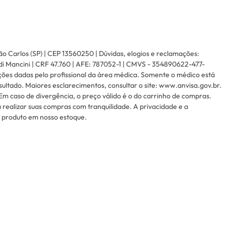
ão Carlos (SP) | CEP 13560250 | Dúvidas, elogios e reclamações:
di Mancini | CRF 47.760 | AFE: 787052-1 | CMVS - 354890622-477-
ções dadas pelo profissional da área médica. Somente o médico está
ltado. Maiores esclarecimentos, consultar o site: www.anvisa.gov.br.
Em caso de divergência, o preço válido é o do carrinho de compras.
realizar suas compras com tranquilidade. A privacidade e a
e produto em nosso estoque.