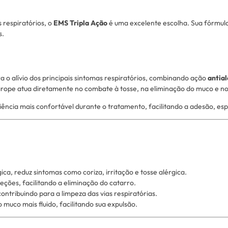
 respiratórios, o
EMS Tripla Ação
é uma excelente escolha. Sua fórmula 
s.
a o alívio dos principais sintomas respiratórios, combinando ação
antial
rope atua diretamente no combate à tosse, na eliminação do muco e no al
iência mais confortável durante o tratamento, facilitando a adesão, e
ica, reduz sintomas como coriza, irritação e tosse alérgica.
creções, facilitando a eliminação do catarro.
ontribuindo para a limpeza das vias respiratórias.
o muco mais fluido, facilitando sua expulsão.