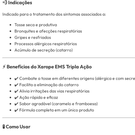
💨 Indicações
Indicado para o tratamento dos sintomas associados a:
Tosse seca e produtiva
Bronquites e afecções respiratórias
Gripes e resfriados
Processos alérgicos respiratórios
Acúmulo de secreção (catarro)
⚡ Benefícios do Xarope EMS Tripla Ação
✔️ Combate a tosse em diferentes origens (alérgica e com secr
✔️ Facilita a eliminação do catarro
✔️ Alivia irritações das vias respiratórias
✔️ Ação rápida e eficaz
✔️ Sabor agradável (caramelo e framboesa)
✔️ Fórmula completa em um único produto
🧪 Como Usar