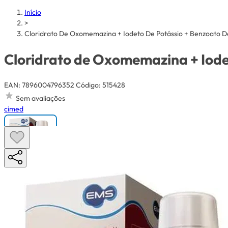
Início
>
Cloridrato De Oxomemazina + Iodeto De Potássio + Benzoato D
Cloridrato de Oxomemazina + Iode
EAN: 7896004796352
Código: 515428
Sem avaliações
cimed