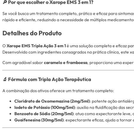
🔎 Por que escolher o Xarope EMS 3 em 1?
Se você busca um tratamento completo, prático e eficaz para sintomas
rápido e eficiente, reduzindo a necessidade de múltiplos medicamento
Detalhes do Produto
O
Xarope EMS Tripla Ação 3 em 1
é uma solução completa e eficaz par
Desenvolvido com ingredientes consagrados na prática clínica, este xa
Com agradável sabor
caramelo e framboesa
, proporciona uma exper
🔬 Fórmula com Tripla Ação Terapêutica
A combinação dos ativos oferece um tratamento completo:
Cloridrato de Oxomemazina (2mg/5ml)
: potente ação antialérg
Iodeto de Potássio (100mg/5ml)
: auxilia na fluidificação das se
Benzoato de Sódio (20mg/5ml)
: atua como expectorante leve, c
Guaifenesina (30mg/5ml)
: expectorante eficaz, ajuda a tornar 