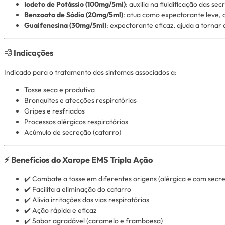
Iodeto de Potássio (100mg/5ml)
: auxilia na fluidificação das se
Benzoato de Sódio (20mg/5ml)
: atua como expectorante leve, c
Guaifenesina (30mg/5ml)
: expectorante eficaz, ajuda a tornar 
💨 Indicações
Indicado para o tratamento dos sintomas associados a:
Tosse seca e produtiva
Bronquites e afecções respiratórias
Gripes e resfriados
Processos alérgicos respiratórios
Acúmulo de secreção (catarro)
⚡ Benefícios do Xarope EMS Tripla Ação
✔️ Combate a tosse em diferentes origens (alérgica e com secr
✔️ Facilita a eliminação do catarro
✔️ Alivia irritações das vias respiratórias
✔️ Ação rápida e eficaz
✔️ Sabor agradável (caramelo e framboesa)