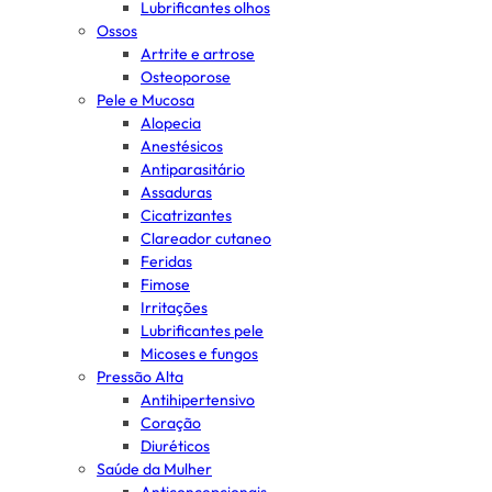
Lubrificantes olhos
Ossos
Artrite e artrose
Osteoporose
Pele e Mucosa
Alopecia
Anestésicos
Antiparasitário
Assaduras
Cicatrizantes
Clareador cutaneo
Feridas
Fimose
Irritações
Lubrificantes pele
Micoses e fungos
Pressão Alta
Antihipertensivo
Coração
Diuréticos
Saúde da Mulher