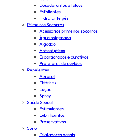
Desodorantes e talcos
Esfoliantes
Hidratante pés
Primeiros Socorros
Acessórios primeiros socorros
Água oxigenada
Algodão
Antissépticos
Esparadrapos e curativos
Protetores de ouvidos
Repelentes
Aerosol
Elétricos
Loção
Spray
Saúde Sexual
Estimulantes
Lubrificantes
Preservativos
Sono
Dilatadores nasais