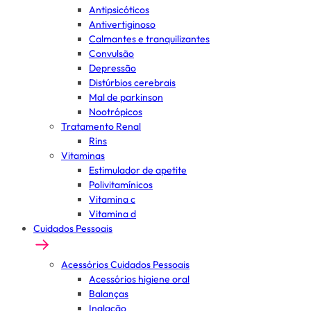
Antipsicóticos
Antivertiginoso
Calmantes e tranquilizantes
Convulsão
Depressão
Distúrbios cerebrais
Mal de parkinson
Nootrópicos
Tratamento Renal
Rins
Vitaminas
Estimulador de apetite
Polivitamínicos
Vitamina c
Vitamina d
Cuidados Pessoais
Acessórios Cuidados Pessoais
Acessórios higiene oral
Balanças
Inalação