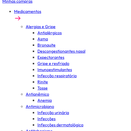
Minhas compras
Medicamentos
Alergias e Gripe
Antialérgicos
Asma
Bronquite
Descongestionantes nasal
Expectorantes
Gripe e resfriado
Imunoestimulantes
Infecção respiratória
Rinite
Tosse
Antianêmico
Anemia
Antimicrobiano
Infecção urinária
Infecções
Infecções dermatológica