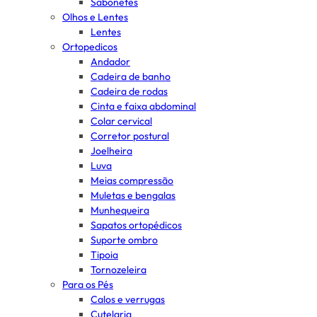
Sabonetes
Olhos e Lentes
Lentes
Ortopedicos
Andador
Cadeira de banho
Cadeira de rodas
Cinta e faixa abdominal
Colar cervical
Corretor postural
Joelheira
Luva
Meias compressão
Muletas e bengalas
Munhequeira
Sapatos ortopédicos
Suporte ombro
Tipoia
Tornozeleira
Para os Pés
Calos e verrugas
Cutelaria