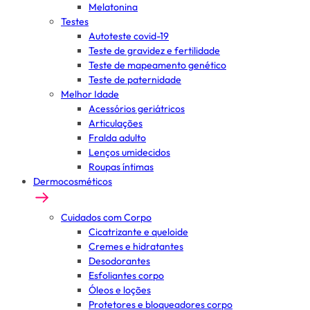
Melatonina
Testes
Autoteste covid-19
Teste de gravidez e fertilidade
Teste de mapeamento genético
Teste de paternidade
Melhor Idade
Acessórios geriátricos
Articulações
Fralda adulto
Lenços umidecidos
Roupas íntimas
Dermocosméticos
Cuidados com Corpo
Cicatrizante e queloide
Cremes e hidratantes
Desodorantes
Esfoliantes corpo
Óleos e loções
Protetores e bloqueadores corpo