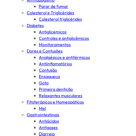
Antitabagismo
Parar de fumar
Colesterol e Triglicérides
Colesterol triglicérides
Diabetes
Antiglicemicos
Controles e antiglicêmicos
Monitoramentos
Dores e Contusões
Analgésicos e antitérmicos
Antiinflamatórios
Contusão
Enxaqueca
Gota
Primeira dentição
Relaxantes musculares
Fitoterápicos e Homeopáticos
Mel
Gastrointestinais
Antiácidos
Antigases
Diarreia