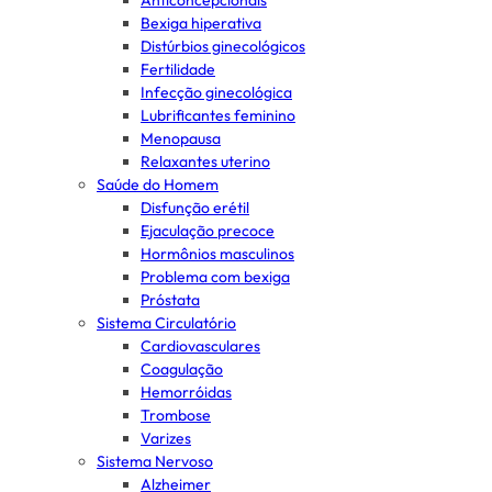
Anticoncepcionais
Bexiga hiperativa
Distúrbios ginecológicos
Fertilidade
Infecção ginecológica
Lubrificantes feminino
Menopausa
Relaxantes uterino
Saúde do Homem
Disfunção erétil
Ejaculação precoce
Hormônios masculinos
Problema com bexiga
Próstata
Sistema Circulatório
Cardiovasculares
Coagulação
Hemorróidas
Trombose
Varizes
Sistema Nervoso
Alzheimer