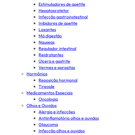
Estimuladores de apetite
Hepatoprotetor
Infecção gastroinstestinal
Inibidores de apetite
Laxantes
Má digestão
Nauseas
Regulador intestinal
Reidratantes
Úlcera e gastrite
Vermes e parasitas
Hormônios
Reposição hormonal
Tireoide
Medicamentos Especiais
Oncologia
Olhos e Ouvidos
Alergia e infecções
Antiinflamatório olhos e ouvidos
Glaucoma
Infecção olhos e ouvidos