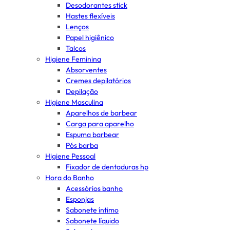
Desodorantes stick
Hastes flexíveis
Lenços
Papel higiênico
Talcos
Higiene Feminina
Absorventes
Cremes depilatórios
Depilação
Higiene Masculina
Aparelhos de barbear
Carga para aparelho
Espuma barbear
Pós barba
Higiene Pessoal
Fixador de dentaduras hp
Hora do Banho
Acessórios banho
Esponjas
Sabonete íntimo
Sabonete líquido