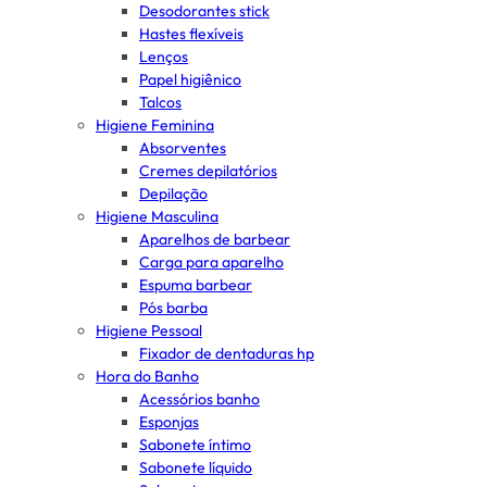
Desodorantes stick
Hastes flexíveis
Lenços
Papel higiênico
Talcos
Higiene Feminina
Absorventes
Cremes depilatórios
Depilação
Higiene Masculina
Aparelhos de barbear
Carga para aparelho
Espuma barbear
Pós barba
Higiene Pessoal
Fixador de dentaduras hp
Hora do Banho
Acessórios banho
Esponjas
Sabonete íntimo
Sabonete líquido