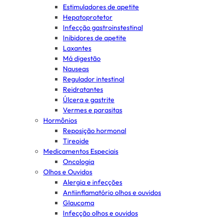
Estimuladores de apetite
Hepatoprotetor
Infecção gastroinstestinal
Inibidores de apetite
Laxantes
Má digestão
Nauseas
Regulador intestinal
Reidratantes
Úlcera e gastrite
Vermes e parasitas
Hormônios
Reposição hormonal
Tireoide
Medicamentos Especiais
Oncologia
Olhos e Ouvidos
Alergia e infecções
Antiinflamatório olhos e ouvidos
Glaucoma
Infecção olhos e ouvidos