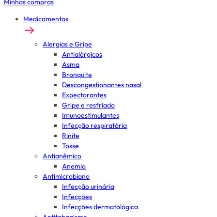
Minhas compras
Medicamentos
Alergias e Gripe
Antialérgicos
Asma
Bronquite
Descongestionantes nasal
Expectorantes
Gripe e resfriado
Imunoestimulantes
Infecção respiratória
Rinite
Tosse
Antianêmico
Anemia
Antimicrobiano
Infecção urinária
Infecções
Infecções dermatológica