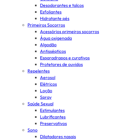
Desodorantes e talcos
Esfoliantes
Hidratante pés
Primeiros Socorros
Acessórios primeiros socorros
Água oxigenada
Algodão
Antissépticos
Esparadrapos e curativos
Protetores de ouvidos
Repelentes
Aerosol
Elétricos
Loção
Spray
Saúde Sexual
Estimulantes
Lubrificantes
Preservativos
Sono
Dilatadores nasais