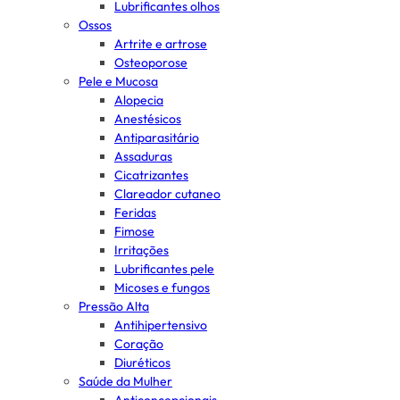
Lubrificantes olhos
Ossos
Artrite e artrose
Osteoporose
Pele e Mucosa
Alopecia
Anestésicos
Antiparasitário
Assaduras
Cicatrizantes
Clareador cutaneo
Feridas
Fimose
Irritações
Lubrificantes pele
Micoses e fungos
Pressão Alta
Antihipertensivo
Coração
Diuréticos
Saúde da Mulher