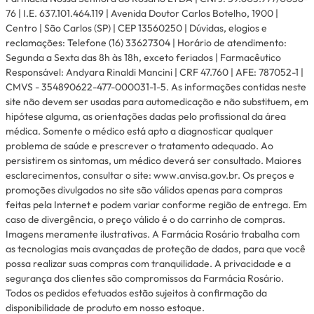
76 | I.E. 637.101.464.119 | Avenida Doutor Carlos Botelho, 1900 |
Centro | São Carlos (SP) | CEP 13560250 | Dúvidas, elogios e
reclamações: Telefone (16) 33627304 | Horário de atendimento:
Segunda a Sexta das 8h às 18h, exceto feriados | Farmacêutico
Responsável: Andyara Rinaldi Mancini | CRF 47.760 | AFE: 787052-1 |
CMVS - 354890622-477-000031-1-5. As informações contidas neste
site não devem ser usadas para automedicação e não substituem, em
hipótese alguma, as orientações dadas pelo profissional da área
médica. Somente o médico está apto a diagnosticar qualquer
problema de saúde e prescrever o tratamento adequado. Ao
persistirem os sintomas, um médico deverá ser consultado. Maiores
esclarecimentos, consultar o site: www.anvisa.gov.br. Os preços e
promoções divulgados no site são válidos apenas para compras
feitas pela Internet e podem variar conforme região de entrega. Em
caso de divergência, o preço válido é o do carrinho de compras.
Imagens meramente ilustrativas. A Farmácia Rosário trabalha com
as tecnologias mais avançadas de proteção de dados, para que você
possa realizar suas compras com tranquilidade. A privacidade e a
segurança dos clientes são compromissos da Farmácia Rosário.
Todos os pedidos efetuados estão sujeitos à confirmação da
disponibilidade de produto em nosso estoque.