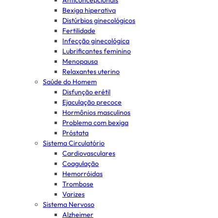
Anticoncepcionais
Bexiga hiperativa
Distúrbios ginecológicos
Fertilidade
Infecção ginecológica
Lubrificantes feminino
Menopausa
Relaxantes uterino
Saúde do Homem
Disfunção erétil
Ejaculação precoce
Hormônios masculinos
Problema com bexiga
Próstata
Sistema Circulatório
Cardiovasculares
Coagulação
Hemorróidas
Trombose
Varizes
Sistema Nervoso
Alzheimer