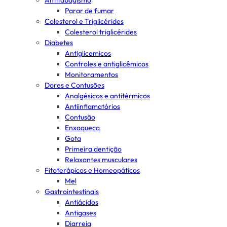
Antitabagismo
Parar de fumar
Colesterol e Triglicérides
Colesterol triglicérides
Diabetes
Antiglicemicos
Controles e antiglicêmicos
Monitoramentos
Dores e Contusões
Analgésicos e antitérmicos
Antiinflamatórios
Contusão
Enxaqueca
Gota
Primeira dentição
Relaxantes musculares
Fitoterápicos e Homeopáticos
Mel
Gastrointestinais
Antiácidos
Antigases
Diarreia