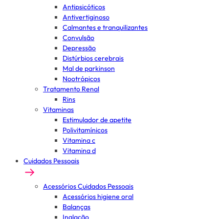
Antipsicóticos
Antivertiginoso
Calmantes e tranquilizantes
Convulsão
Depressão
Distúrbios cerebrais
Mal de parkinson
Nootrópicos
Tratamento Renal
Rins
Vitaminas
Estimulador de apetite
Polivitamínicos
Vitamina c
Vitamina d
Cuidados Pessoais
Acessórios Cuidados Pessoais
Acessórios higiene oral
Balanças
Inalação