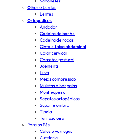
Sabonetes
Olhos e Lentes
Lentes
Ortopedicos
Andador
Cadeira de banho
Cadeira de rodas
Cinta e faixa abdominal
Colar cervical
Corretor postural
Joelheira
Luva
Meias compressão
Muletas e bengalas
Munhequeira
Sapatos ortopédicos
Suporte ombro
Tipoia
Tornozeleira
Para os Pés
Calos e verrugas
Cutelaria