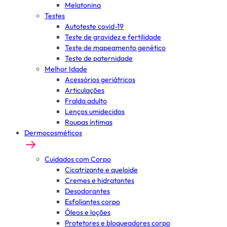
Melatonina
Testes
Autoteste covid-19
Teste de gravidez e fertilidade
Teste de mapeamento genético
Teste de paternidade
Melhor Idade
Acessórios geriátricos
Articulações
Fralda adulto
Lenços umidecidos
Roupas íntimas
Dermocosméticos
Cuidados com Corpo
Cicatrizante e queloide
Cremes e hidratantes
Desodorantes
Esfoliantes corpo
Óleos e loções
Protetores e bloqueadores corpo