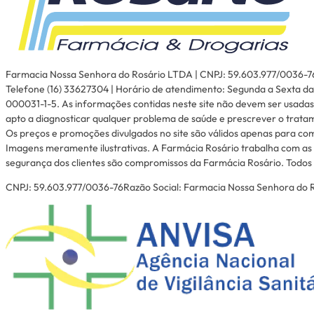
Farmacia Nossa Senhora do Rosário LTDA | CNPJ: 59.603.977/0036-76 | I
Telefone (16) 33627304 | Horário de atendimento: Segunda a Sexta das
000031-1-5. As informações contidas neste site não devem ser usadas
apto a diagnosticar qualquer problema de saúde e prescrever o trata
Os preços e promoções divulgados no site são válidos apenas para com
Imagens meramente ilustrativas. A Farmácia Rosário trabalha com as 
segurança dos clientes são compromissos da Farmácia Rosário. Todos o
CNPJ: 59.603.977/0036-76Razão Social: Farmacia Nossa Senhora do Ro