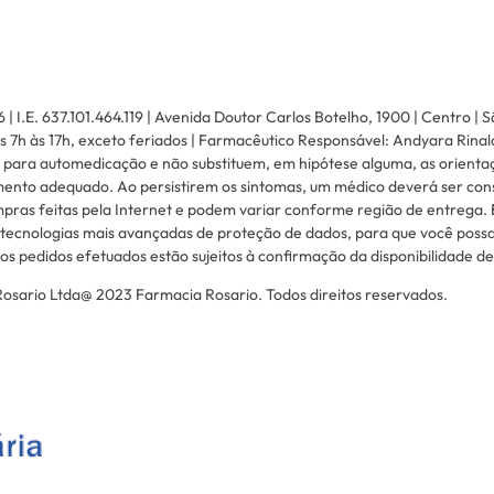
.E. 637.101.464.119 | Avenida Doutor Carlos Botelho, 1900 | Centro | S
 7h às 17h, exceto feriados | Farmacêutico Responsável: Andyara Rinal
 para automedicação e não substituem, em hipótese alguma, as orienta
mento adequado. Ao persistirem os sintomas, um médico deverá ser consu
pras feitas pela Internet e podem variar conforme região de entrega. 
tecnologias mais avançadas de proteção de dados, para que você possa 
s pedidos efetuados estão sujeitos à confirmação da disponibilidade d
sario Ltda@ 2023 Farmacia Rosario. Todos direitos reservados.