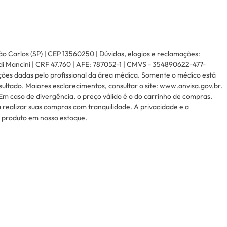
ão Carlos (SP) | CEP 13560250 | Dúvidas, elogios e reclamações:
di Mancini | CRF 47.760 | AFE: 787052-1 | CMVS - 354890622-477-
ções dadas pelo profissional da área médica. Somente o médico está
ltado. Maiores esclarecimentos, consultar o site: www.anvisa.gov.br.
Em caso de divergência, o preço válido é o do carrinho de compras.
realizar suas compras com tranquilidade. A privacidade e a
e produto em nosso estoque.