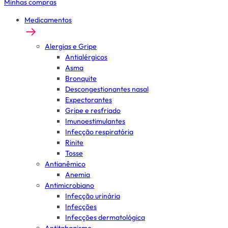
Minhas compras
Medicamentos
Alergias e Gripe
Antialérgicos
Asma
Bronquite
Descongestionantes nasal
Expectorantes
Gripe e resfriado
Imunoestimulantes
Infecção respiratória
Rinite
Tosse
Antianêmico
Anemia
Antimicrobiano
Infecção urinária
Infecções
Infecções dermatológica