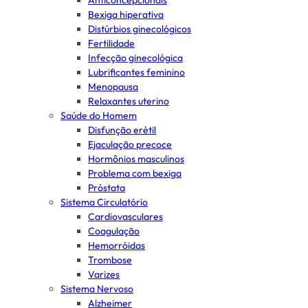
Anticoncepcionais
Bexiga hiperativa
Distúrbios ginecológicos
Fertilidade
Infecção ginecológica
Lubrificantes feminino
Menopausa
Relaxantes uterino
Saúde do Homem
Disfunção erétil
Ejaculação precoce
Hormônios masculinos
Problema com bexiga
Próstata
Sistema Circulatório
Cardiovasculares
Coagulação
Hemorróidas
Trombose
Varizes
Sistema Nervoso
Alzheimer