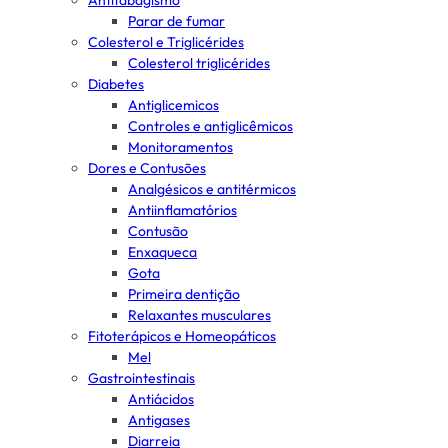
Antitabagismo
Parar de fumar
Colesterol e Triglicérides
Colesterol triglicérides
Diabetes
Antiglicemicos
Controles e antiglicêmicos
Monitoramentos
Dores e Contusões
Analgésicos e antitérmicos
Antiinflamatórios
Contusão
Enxaqueca
Gota
Primeira dentição
Relaxantes musculares
Fitoterápicos e Homeopáticos
Mel
Gastrointestinais
Antiácidos
Antigases
Diarreia